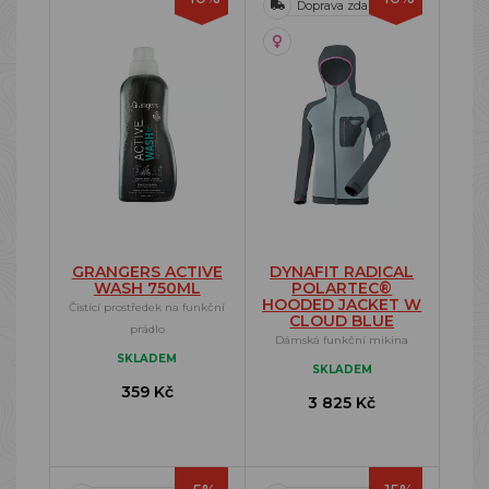
Doprava zdarma
GRANGERS ACTIVE
DYNAFIT RADICAL
WASH 750ML
POLARTEC®
HOODED JACKET W
Čistící prostředek na funkční
CLOUD BLUE
prádlo
Dámská funkční mikina
SKLADEM
SKLADEM
359 Kč
3 825 Kč