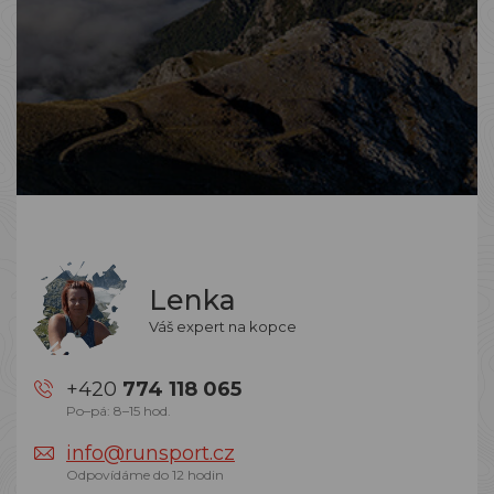
Lenka
Váš expert na kopce
+420
774 118 065
Po–pá: 8–15 hod.
info@runsport.cz
Odpovídáme do 12 hodin