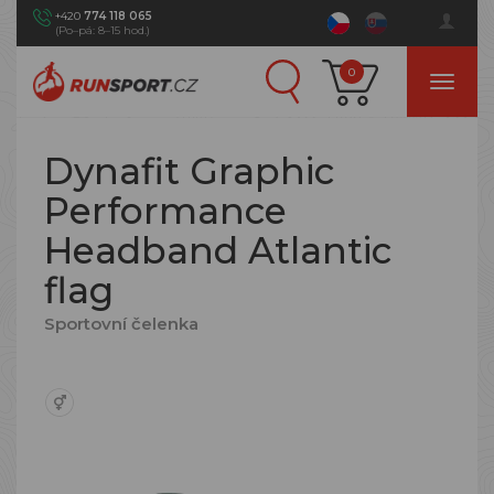
+420
774 118 065
(Po–pá: 8–15 hod.)
0
Dynafit Graphic
Performance
Headband Atlantic
flag
Sportovní čelenka