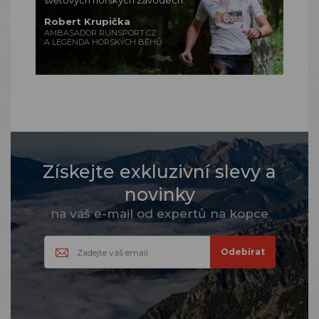
světových horských závodech.
Robert Krupička
AMBASADOR RUNSPORT.CZ
A LEGENDA HORSKÝCH BĚHŮ
Získejte exkluzivní slevy a
novinky
na váš e-mail od expertů na kopce