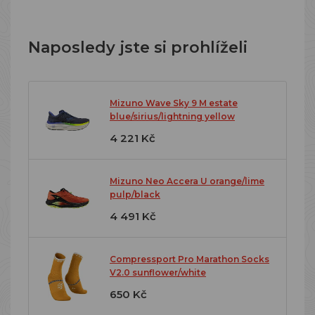
Naposledy jste si prohlíželi
Mizuno Wave Sky 9 M estate
blue/sirius/lightning yellow
4 221 Kč
Mizuno Neo Accera U orange/lime
pulp/black
4 491 Kč
Compressport Pro Marathon Socks
V2.0 sunflower/white
650 Kč