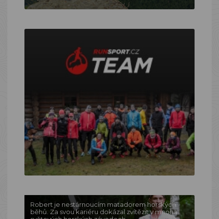
Robert je nestárnoucím matadorem horských
běhů. Za svou kariéru dokázal zvítězit v mnoha