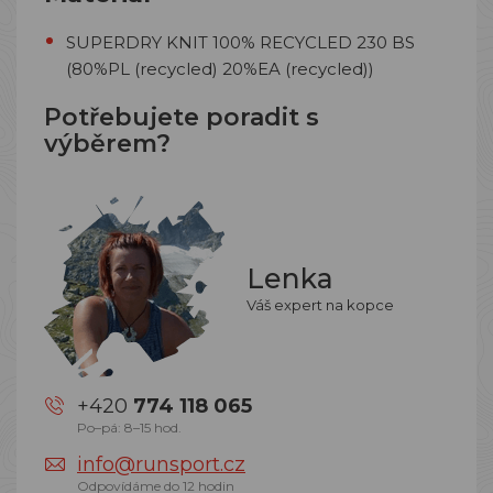
SUPERDRY KNIT 100% RECYCLED 230 BS
(80%PL (recycled) 20%EA (recycled))
Potřebujete poradit s
výběrem?
Lenka
Váš expert na kopce
+420
774 118 065
Po–pá: 8–15 hod.
info@runsport.cz
Odpovídáme do 12 hodin