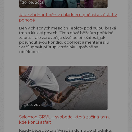
30. 09. 2025
Jak zvládnout běh v chladném počasí a zůstat v
pohodě
Běh v chladných měsících Teploty pod nulou, brzká
tma a kluzký povrch. Zima dává běžcům pořádně
zabrat – ale zároveň je skvělou příležitostí, jak
posunout svou kondici, odolnost a mentální sílu.
Stačí upravit přístup k tréninku, správně se
obléknout…
15. 09. 2025
Salomon GRVL – svoboda, která začíná tam,
kde končí asfalt
Každý běžec to zná Vyrazíš z domu po chodníku,