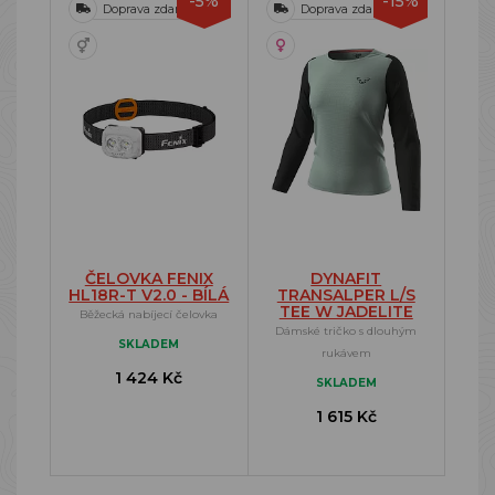
-5%
-15%
Doprava zdarma
Doprava zdarma
ČELOVKA FENIX
DYNAFIT
HL18R-T V2.0 - BÍLÁ
TRANSALPER L/S
TEE W JADELITE
Běžecká nabíjecí čelovka
Dámské tričko s dlouhým
SKLADEM
rukávem
1 424 Kč
SKLADEM
1 615 Kč