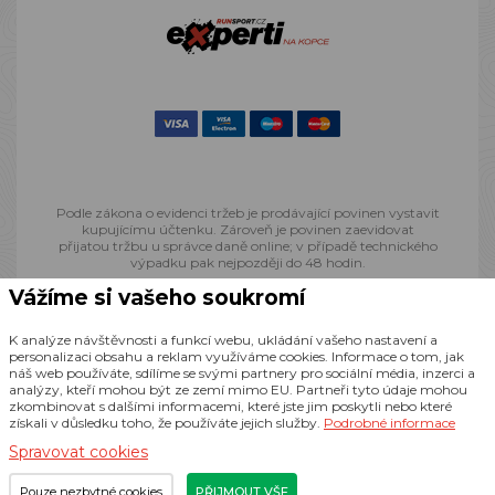
Podle zákona o evidenci tržeb je prodávající povinen vystavit
kupujícímu účtenku. Zároveň je povinen zaevidovat
přijatou tržbu u správce daně online; v případě technického
výpadku pak nejpozději do 48 hodin.
Vážíme si vašeho soukromí
© 2013 - 2026 Runsport.cz, všechna práva vyhrazena
K analýze návštěvnosti a funkcí webu, ukládání vašeho nastavení a
personalizaci obsahu a reklam využíváme cookies. Informace o tom, jak
náš web používáte, sdílíme se svými partnery pro sociální média, inzerci a
Realizace
CZECHGROUP.cz
analýzy, kteří mohou být ze zemí mimo EU. Partneři tyto údaje mohou
zkombinovat s dalšími informacemi, které jste jim poskytli nebo které
získali v důsledku toho, že používáte jejich služby.
Podrobné informace
Spravovat cookies
Pouze nezbytné cookies
PŘIJMOUT VŠE