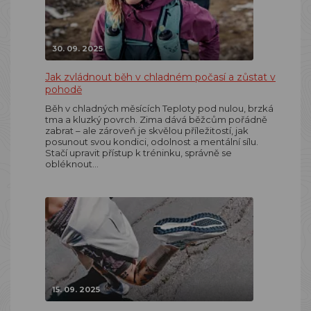
30. 09. 2025
Jak zvládnout běh v chladném počasí a zůstat v
pohodě
Běh v chladných měsících Teploty pod nulou, brzká
tma a kluzký povrch. Zima dává běžcům pořádně
zabrat – ale zároveň je skvělou příležitostí, jak
posunout svou kondici, odolnost a mentální sílu.
Stačí upravit přístup k tréninku, správně se
obléknout…
15. 09. 2025