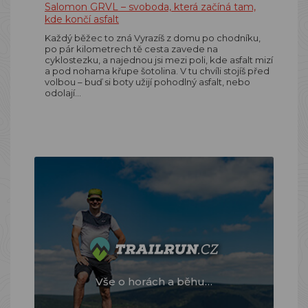
Salomon GRVL – svoboda, která začíná tam,
kde končí asfalt
Každý běžec to zná Vyrazíš z domu po chodníku,
po pár kilometrech tě cesta zavede na
cyklostezku, a najednou jsi mezi poli, kde asfalt mizí
a pod nohama křupe šotolina. V tu chvíli stojíš před
volbou – buď si boty užijí pohodlný asfalt, nebo
odolají…
Vše o horách a běhu…