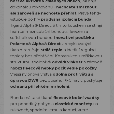
horské aktivitě v chladných dnech
, jak najít
dokonalou rovnováhu -
nechcete zmrznout,
ale zároveň se nechcete přehřát
. Právě tehdy
vstupuje do hry
prodyšná izolační bunda
Tigard Alpha® Direct. S tímto kouskem se stírají
hranice mezi izolační bundou, fleecem a
softshellovou bundou.
Inovativní podšívka
Polartec® Alpha® Direct
z recyklovaných
tkanin zaručuje
stálé teplo
a ideální regulaci
teploty bez přehřívání. Konstrukce s mřížkovou
strukturou spolehlivě
odvádí vlhkost
a zároveň
nabízí
fleecově hebký pocit vedle pokožky
.
Vnější nylonová vrstva
odolná proti větru s
úpravou DWR
bez obsahu PFC navíc poskytuje
ochranu při lehkém mrholení
.
Bunda má také tkané
fleecové boční vsadky
pro pohodlný pohyb a
elastické manžety
na
rukávech, spodním lemu a kapuci, které