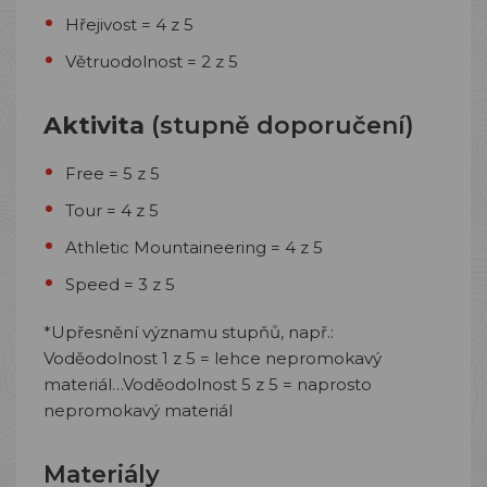
Hřejivost = 4 z 5
Větruodolnost = 2 z 5
Aktivita
(stupně doporučení)
Free = 5 z 5
Tour = 4 z 5
Athletic Mountaineering = 4 z 5
Speed = 3 z 5
*Upřesnění významu stupňů, např.:
Voděodolnost 1 z 5 = lehce nepromokavý
materiál…Voděodolnost 5 z 5 = naprosto
nepromokavý materiál
Materiály