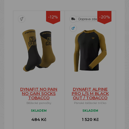
-12%
-20%
Doprava zdarma
DYNAFIT NO PAIN
DYNAFIT ALPINE
NO GAIN SOCKS
PRO L/S M BLACK
TOBACCO
OUT / TOBACCO
Běžecké ponožky
Pánské běžecké tričko
SKLADEM
SKLADEM
484 Kč
1 520 Kč