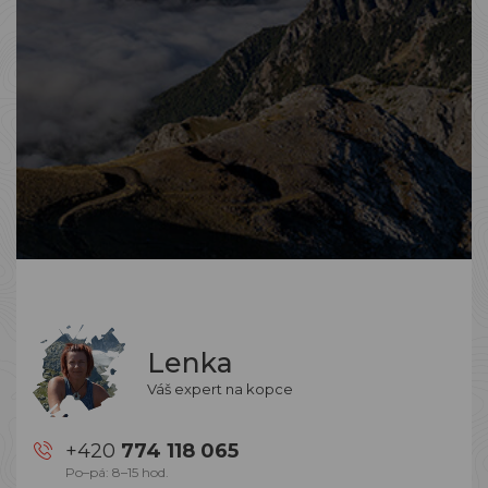
Lenka
Váš expert na kopce
+420
774 118 065
Po–pá: 8–15 hod.