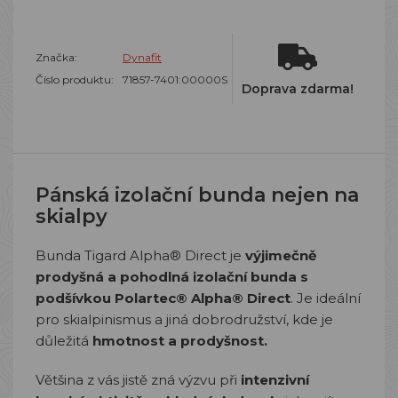
Značka:
Dynafit
Číslo produktu:
71857-7401:00000S
Doprava zdarma!
Pánská izolační bunda nejen na
skialpy
Bunda Tigard Alpha® Direct je
výjimečně
prodyšná a pohodlná izolační bunda s
podšívkou Polartec® Alpha® Direct
. Je ideální
pro skialpinismus a jiná dobrodružství, kde je
důležitá
hmotnost a prodyšnost.
Většina z vás jistě zná výzvu při
intenzivní