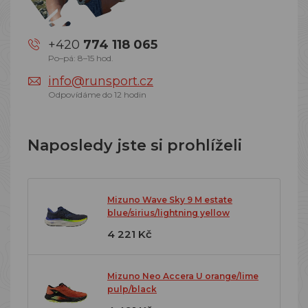
+420
774 118 065
Po–pá: 8–15 hod.
info@runsport.cz
Odpovídáme do 12 hodin
Naposledy jste si prohlíželi
Mizuno Wave Sky 9 M estate
blue/sirius/lightning yellow
4 221 Kč
Mizuno Neo Accera U orange/lime
pulp/black