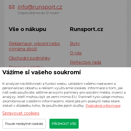
info@runsport.cz
Odpovídáme do 12 hodin
Vše o nákupu
Runsport.cz
Reklamace, vrácení nebo
Boty
výměna zboží
O nás
Obchodní podmínky
Reflective řada
Doprava a platba
Vážíme si vašeho soukromí
Oblečení
Kontakty
Prodejna
K analýze návštěvnosti a funkcí webu, ukládání vašeho nastavení a
Zásady zpracování
personalizaci obsahu a reklam využíváme cookies. Informace o tom, jak
Batohy
souborů cookies
náš web používáte, sdílíme se svými partnery pro sociální média, inzerci a
analýzy, kteří mohou být ze zemí mimo EU. Partneři tyto údaje mohou
Shoe selector
Informace o zpracování
zkombinovat s dalšími informacemi, které jste jim poskytli nebo které
získali v důsledku toho, že používáte jejich služby.
Podrobné informace
osobních údajů
Blog
Spravovat cookies
Doplňky
Pouze nezbytné cookies
PŘIJMOUT VŠE
Team