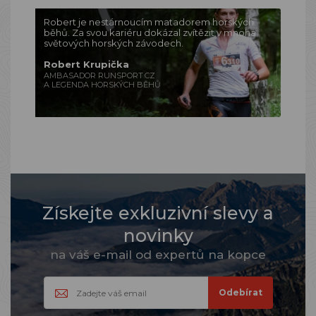
Robert je nestárnoucím matadorem horských
běhů. Za svou kariéru dokázal zvítězit v mnoha
světových horských závodech.
Robert Krupička
AMBASADOR RUNSPORT.CZ
A LEGENDA HORSKÝCH BĚHŮ
Získejte exkluzivní slevy a
novinky
na váš e-mail od expertů na kopce