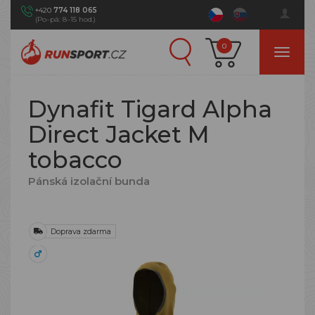
+420
774 118 065
(Po–pá: 8–15 hod.)
0
Dynafit Tigard Alpha
Direct Jacket M
tobacco
Pánská izolační bunda
Doprava zdarma