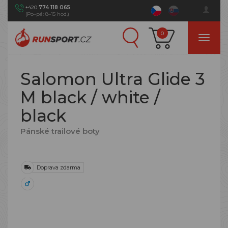
+420
774 118 065
(Po–pá: 8–15 hod.)
0
Salomon Ultra Glide 3
M black / white /
black
Pánské trailové boty
Doprava zdarma