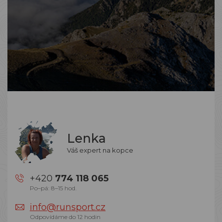
Lenka
Váš expert na kopce
+420
774 118 065
Po–pá: 8–15 hod.
info@runsport.cz
Odpovídáme do 12 hodin