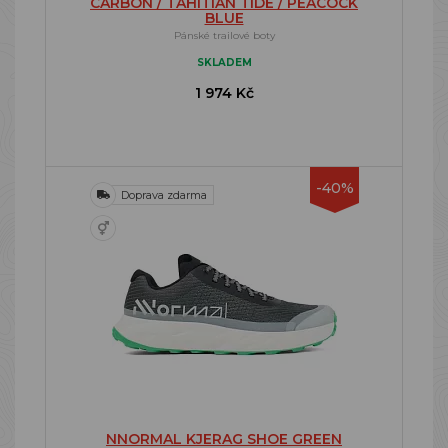
CARBON / TAHITIAN TIDE / PEACOCK
BLUE
Pánské trailové boty
SKLADEM
1 974 Kč
-40%
Doprava zdarma
NNORMAL KJERAG SHOE GREEN