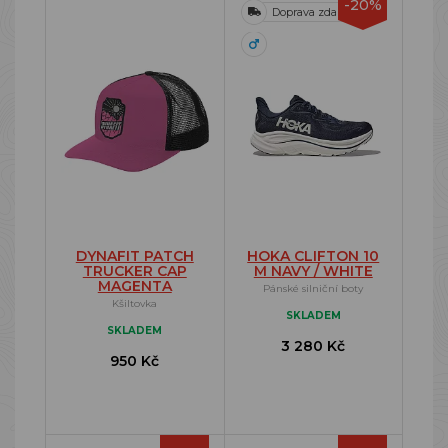
-20%
Doprava zdarma
DYNAFIT PATCH
HOKA CLIFTON 10
TRUCKER CAP
M NAVY / WHITE
MAGENTA
Pánské silniční boty
Kšiltovka
SKLADEM
SKLADEM
3 280 Kč
950 Kč