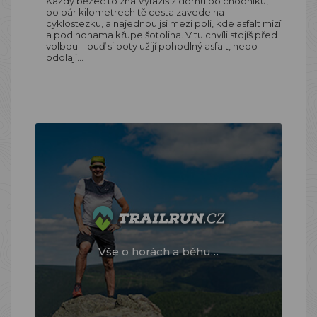
Každý běžec to zná Vyrazíš z domu po chodníku,
po pár kilometrech tě cesta zavede na
cyklostezku, a najednou jsi mezi poli, kde asfalt mizí
a pod nohama křupe šotolina. V tu chvíli stojíš před
volbou – buď si boty užijí pohodlný asfalt, nebo
odolají…
Vše o horách a běhu…