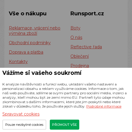
Vše o nákupu
Runsport.cz
Reklamace, vrácení nebo
Boty
výměna zboží
O nás
Obchodní podmínky
Reflective řada
Doprava a platba
Oblečení
Kontakty
Prodejna
Zásady zpracování
Vážíme si vašeho soukromí
Batohy
souborů cookies
K analýze návštěvnosti a funkcí webu, ukládání vašeho nastavení a
Shoe selector
Informace o zpracování
personalizaci obsahu a reklam využíváme cookies. Informace o tom, jak
osobních údajů
náš web používáte, sdílíme se svými partnery pro sociální média, inzerci a
Blog
analýzy, kteří mohou být ze zemí mimo EU. Partneři tyto údaje mohou
zkombinovat s dalšími informacemi, které jste jim poskytli nebo které
Doplňky
získali v důsledku toho, že používáte jejich služby.
Podrobné informace
Team
Spravovat cookies
Pouze nezbytné cookies
PŘIJMOUT VŠE