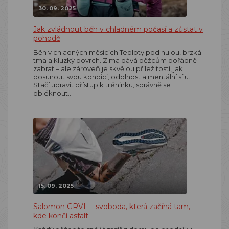
30. 09. 2025
Jak zvládnout běh v chladném počasí a zůstat v
pohodě
Běh v chladných měsících Teploty pod nulou, brzká
tma a kluzký povrch. Zima dává běžcům pořádně
zabrat – ale zároveň je skvělou příležitostí, jak
posunout svou kondici, odolnost a mentální sílu.
Stačí upravit přístup k tréninku, správně se
obléknout…
15. 09. 2025
Salomon GRVL – svoboda, která začíná tam,
kde končí asfalt