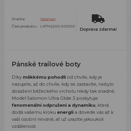
Značka:
Salomon
Číslo produktu:
L47742200:000100
Doprava zdarma!
Pánské trailové boty
Díky
měkkému pohodlí
od chvíle, kdy je
nazujete, až do chvíle, kdy se zastavíte, nebylo
dosažení běžeckého vrcholu nikdy tak snadné.
Model Salomon Ultra Glide 3 poskytuje
fenomenální odpružení a dynamiku
, která
dodá vašemu kroku
energii
a dovede vás až k
vaší osobní nirváně, ať už urazíte jakoukoli
vzdálenost.