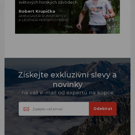
světových horských závodech.
Robert Krupička
AMBASADOR RUNSPORT.CZ
A LEGENDA HORSKÝCH BĚHŮ
Získejte exkluzivní slevy a
novinky
na váš e-mail od expertů na kopce