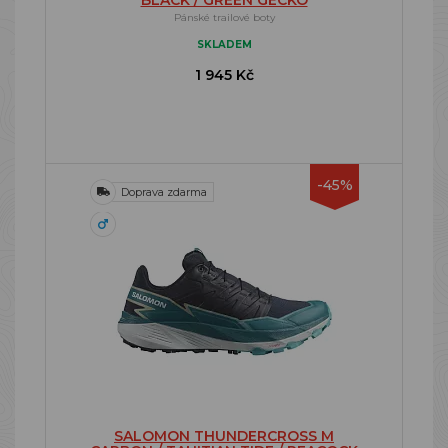
BLACK / GREEN GECKO
Pánské trailové boty
SKLADEM
1 945 Kč
-45%
Doprava zdarma
SALOMON THUNDERCROSS M