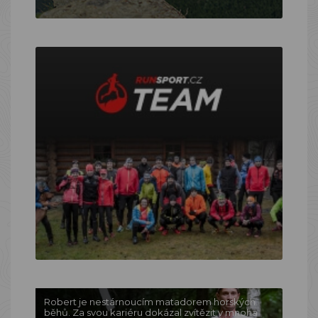
Robert je nestárnoucím matadorem horských
běhů. Za svou kariéru dokázal zvítězit v mnoha