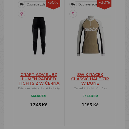
-50%
-30%
Doprava zdarma
Doprava zdarma
CRAFT ADV SUBZ
SWIX RACEX
LUMEN PADDED
CLASSIC HALF ZIP
TIGHTS 2 W ČERNÁ
W DUNE
Dámské větruodolné kalhoty
Dámské funkční tričko
SKLADEM
SKLADEM
1 345 Kč
1 183 Kč