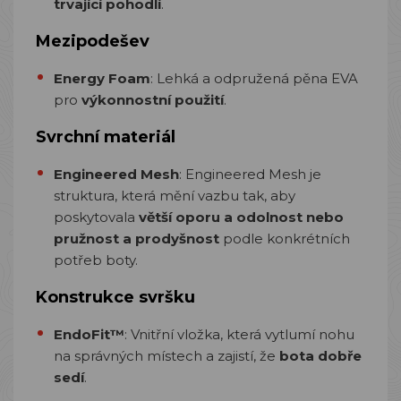
trvající pohodlí
.
Mezipodešev
Energy Foam
: Lehká a odpružená pěna EVA
pro
výkonnostní použití
.
Svrchní materiál
Engineered Mesh
: Engineered Mesh je
struktura, která mění vazbu tak, aby
poskytovala
větší oporu a odolnost nebo
pružnost a prodyšnost
podle konkrétních
potřeb boty.
Konstrukce svršku
EndoFit™
: Vnitřní vložka, která vytlumí nohu
na správných místech a zajistí, že
bota dobře
sedí
.