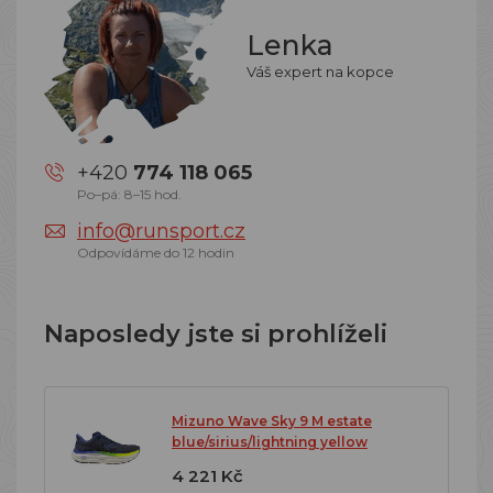
Lenka
Váš expert na kopce
+420
774 118 065
Po–pá: 8–15 hod.
info@runsport.cz
Odpovídáme do 12 hodin
Naposledy jste si prohlíželi
Mizuno Wave Sky 9 M estate
blue/sirius/lightning yellow
4 221 Kč