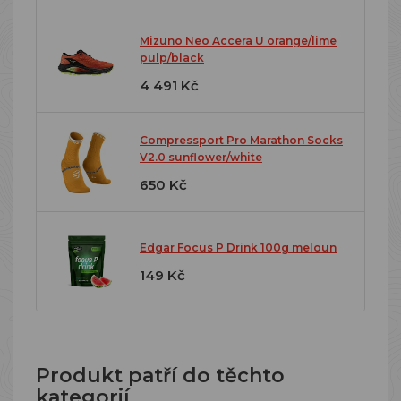
Mizuno Neo Accera U orange/lime
pulp/black
4 491 Kč
Compressport Pro Marathon Socks
V2.0 sunflower/white
650 Kč
Edgar Focus P Drink 100g meloun
149 Kč
Produkt patří do těchto
kategorií