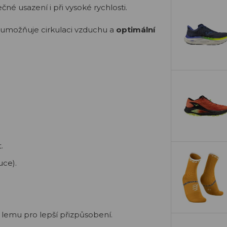
né usazení i při vysoké rychlosti.
umožňuje cirkulaci vzduchu a
optimální
.
uce).
lemu pro lepší přizpůsobení.