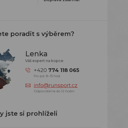
ete poradit s výběrem?
Lenka
Váš expert na kopce
+420
774 118 065
Po–pá: 8–15 hod.
info@runsport.cz
Odpovídáme do 12 hodin
 jste si prohlíželi