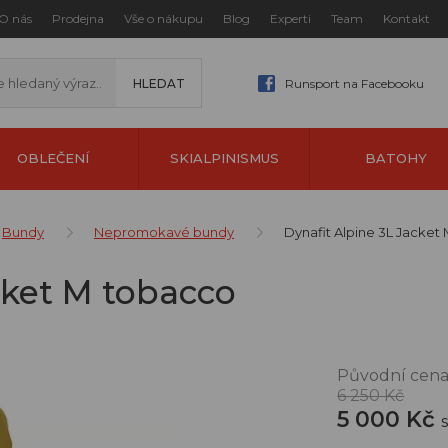
O nás
Prodejna
Vše o nákupu
Blog
Experti
Team
Kontakt
Runsport na Facebooku
OBLEČENÍ
SKIALPINISMUS
BATOHY
Bundy
Nepromokavé bundy
Dynafit Alpine 3L Jacket
cket M tobacco
Původní cena
6 250 Kč
5 000 Kč