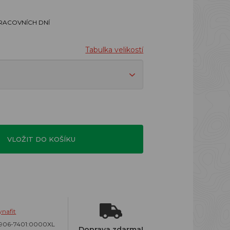
PRACOVNÍCH DNÍ
Tabulka velikostí
VLOŽIT DO KOŠÍKU
nafit
1906-7401:0000XL
Doprava zdarma!