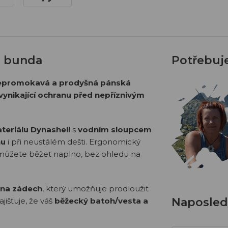
á bunda
Potřebuj
 nepromokavá a prodyšná pánská
vynikající ochranu před nepříznivým
teriálu Dynashell
s
vodním sloupcem
hu
i při neustálém dešti. Ergonomický
 můžete běžet naplno, bez ohledu na
 na zádech
, který umožňuje prodloužit
Naposledy
išťuje, že váš
běžecký batoh/vesta a