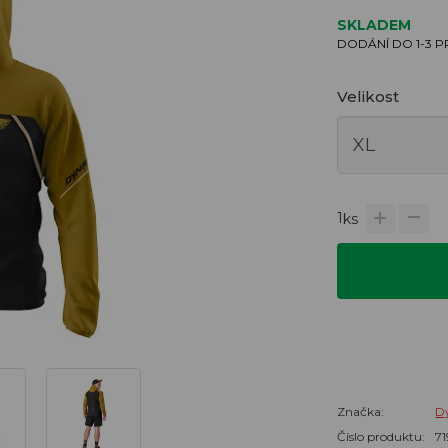
SKLADEM
DODÁNÍ DO 1-3 
Velikost
1
ks
Značka:
Dy
Číslo produktu:
7