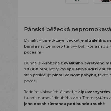
Pánská běžecká nepromokav
Dynafit Alpine 3-Layer Jacket je
ultralehká,
bunda
navržená pro trailový běh, která nabízí
počasím
.
Bunda je vyrobená z
kvalitního 3vrstvého ma
20 000 mm
, který vás
spolehlivě udrží v suc
střih poskytuje
plnou volnost pohybu
, takže
počasí.
Jedním z hlavních lákadel je
ZipOver
systém
bundu pomocí dlouhého zipu. Tento systém zaj
jeho obsah zůstanou pod bundou suché
.