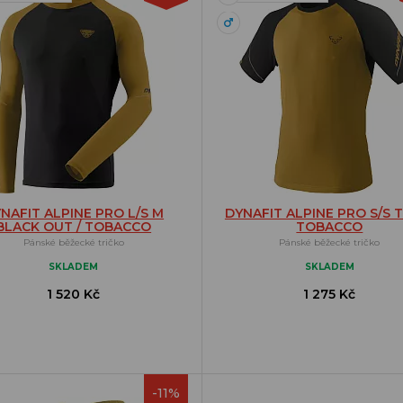
NAFIT ALPINE PRO L/S M
DYNAFIT ALPINE PRO S/S 
BLACK OUT / TOBACCO
TOBACCO
Pánské běžecké tričko
Pánské běžecké tričko
SKLADEM
SKLADEM
1 520 Kč
1 275 Kč
-11%