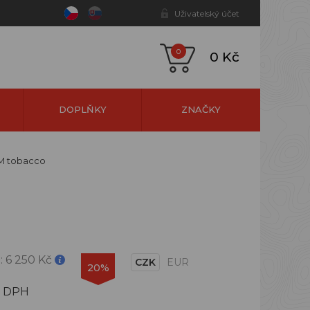
Uživatelský účet
0
0 Kč
DOPLŇKY
ZNAČKY
 M tobacco
:
6 250 Kč
CZK
EUR
20%
s DPH