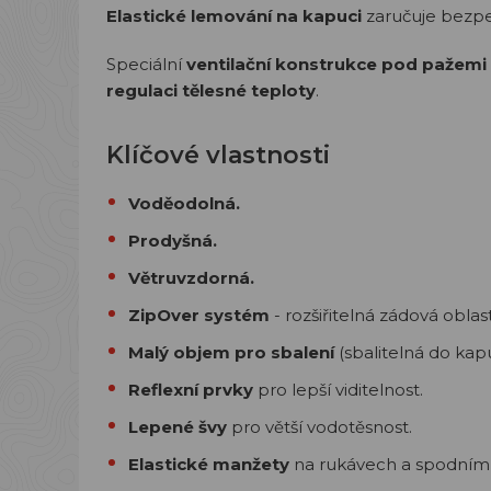
Elastické lemování na kapuci
zaručuje bezpeč
Speciální
ventilační konstrukce pod pažemi
regulaci tělesné teploty
.
Klíčové vlastnosti
Voděodolná.
Prodyšná.
Větruvzdorná.
ZipOver systém
- rozšiřitelná zádová oblast
Malý objem pro sbalení
(sbalitelná do kap
Reflexní prvky
pro lepší viditelnost.
Lepené švy
pro větší vodotěsnost.
Elastické manžety
na rukávech a spodním 