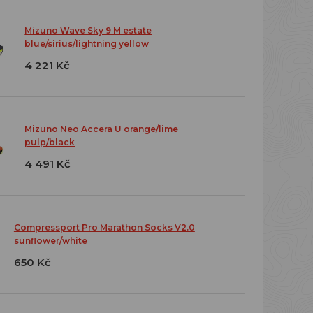
Mizuno Wave Sky 9 M estate
blue/sirius/lightning yellow
4 221 Kč
Mizuno Neo Accera U orange/lime
pulp/black
4 491 Kč
Compressport Pro Marathon Socks V2.0
sunflower/white
650 Kč