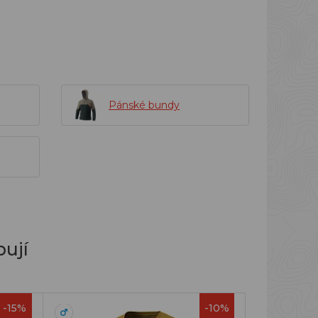
Pánské bundy
ují
-15%
-10%