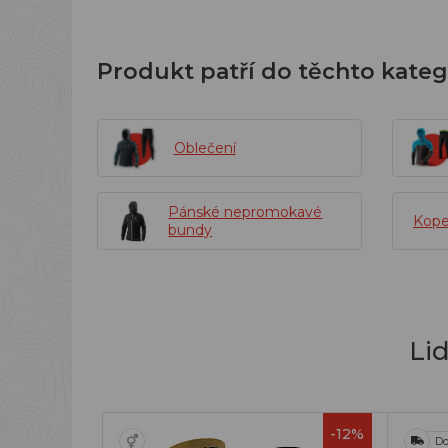
Produkt patří do těchto kateg
Oblečení
Pánské nepromokavé
Kope
bundy
Li
-12%
Do