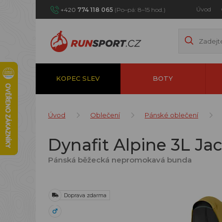
Úvod
+420
774 118 065
(Po–pá: 8–15 hod.)
KOPEC SLEV
BOTY
Úvod
Oblečení
Pánské oblečení
Dynafit Alpine 3L Ja
Pánská běžecká nepromokavá bunda
Doprava zdarma