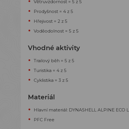
Větruvzdornost = 5 z 5
Prodyšnost = 4 z 5
Hřejivost = 2 z 5
Voděodolnost = 5 z 5
Vhodné aktivity
Trailový běh = 5 z 5
Turistika = 4 z 5
Cyklistika = 3 z 5
Materiál
Hlavní materiál:
DYNASHELL ALPINE ECO LI
PFC Free