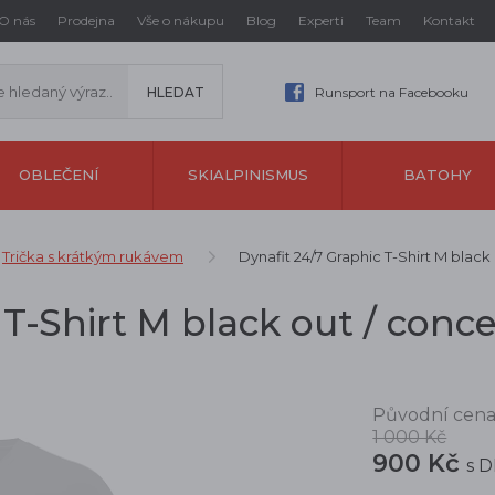
O nás
Prodejna
Vše o nákupu
Blog
Experti
Team
Kontakt
Runsport na Facebooku
OBLEČENÍ
SKIALPINISMUS
BATOHY
Trička s krátkým rukávem
Dynafit 24/7 Graphic T-Shirt M black
 T-Shirt M black out / conc
Původní cena
1 000 Kč
900 Kč
s 