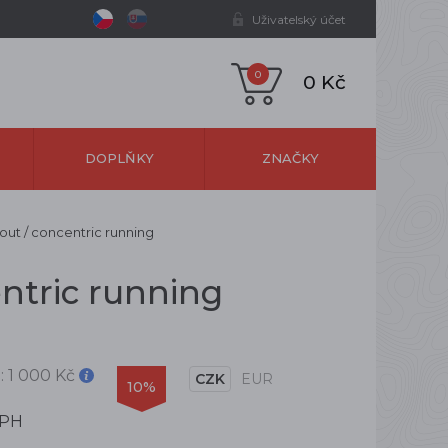
Uživatelský účet
0
0 Kč
DOPLŇKY
ZNAČKY
 out / concentric running
entric running
:
1 000 Kč
CZK
EUR
10%
DPH