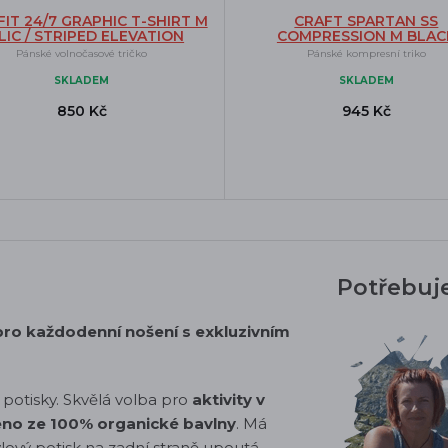
IT 24/7 GRAPHIC T-SHIRT M
CRAFT SPARTAN SS
LIC / STRIPED ELEVATION
COMPRESSION M BLAC
Pánské volnočasové tričko
Pánské kompresní triko
SKLADEM
SKLADEM
850 Kč
945 Kč
Potřebuj
pro každodenní nošení s exkluzivním
 potisky. Skvělá volba pro
aktivity v
no ze 100% organické bavlny
. Má
tylový potisk na zadní straně upoutá