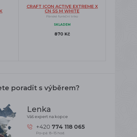
CRAFT ICON ACTIVE EXTREME X
K
CN SS M WHITE
Pánské funkční triko
SKLADEM
870 Kč
ete poradit s výběrem?
Lenka
Váš expert na kopce
+420
774 118 065
Po–pá: 8–15 hod.