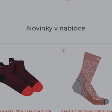
Novinky v nabídce
WA MTN TRN AM LOW SOCK
SALEWA PEDROC CREW S