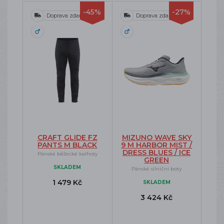
-45%
-27%
Doprava zdarma
Doprava zdarma
CRAFT GLIDE FZ
MIZUNO WAVE SKY
PANTS M BLACK
9 M HARBOR MIST /
DRESS BLUES / ICE
Pánské běžecké kalhoty
GREEN
SKLADEM
Pánské silniční boty
1 479 Kč
SKLADEM
3 424 Kč