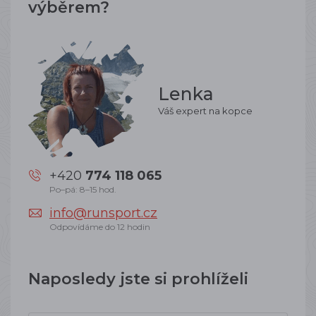
výběrem?
Lenka
Váš expert na kopce
+420
774 118 065
Po–pá: 8–15 hod.
info@runsport.cz
Odpovídáme do 12 hodin
Naposledy jste si prohlíželi