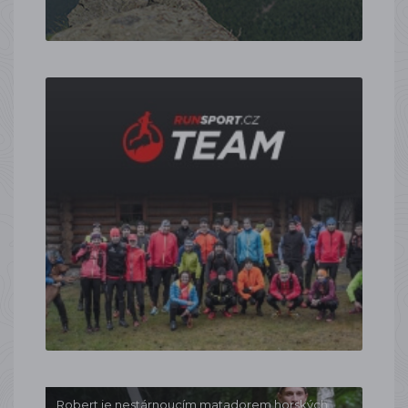
Robert je nestárnoucím matadorem horských