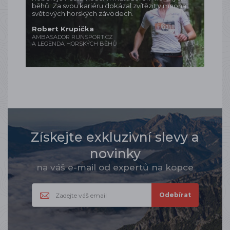
běhů. Za svou kariéru dokázal zvítězit v mnoha
světových horských závodech.
Robert Krupička
AMBASADOR RUNSPORT.CZ
A LEGENDA HORSKÝCH BĚHŮ
Získejte exkluzivní slevy a
novinky
na váš e-mail od expertů na kopce