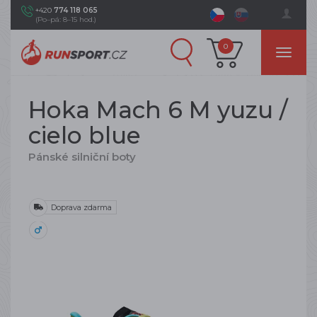
+420
774 118 065
(Po–pá: 8–15 hod.)
0
Hoka Mach 6 M yuzu /
cielo blue
Pánské silniční boty
Doprava zdarma