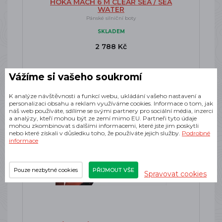
HOKA MACH 6 M CLEAR SEA / SEA
WATER
Pánské silniční boty
SKLADEM
2 788 Kč
Vážíme si vašeho soukromí
K analýze návštěvnosti a funkcí webu, ukládání vašeho nastavení a
personalizaci obsahu a reklam využíváme cookies. Informace o tom, jak
Doprava zdarma
náš web používáte, sdílíme se svými partnery pro sociální média, inzerci
a analýzy, kteří mohou být ze zemí mimo EU. Partneři tyto údaje
mohou zkombinovat s dalšími informacemi, které jste jim poskytli
nebo které získali v důsledku toho, že používáte jejich služby.
Podrobné
informace
Pouze nezbytné cookies
PŘIJMOUT VŠE
Spravovat cookies