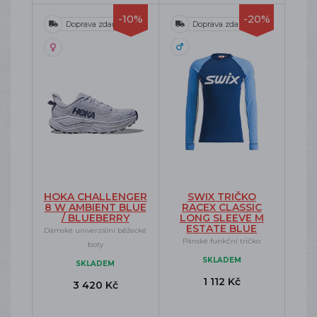
-10%
-20%
Doprava zdarma
Doprava zdarma
HOKA CHALLENGER
SWIX TRIČKO
8 W AMBIENT BLUE
RACEX CLASSIC
/ BLUEBERRY
LONG SLEEVE M
ESTATE BLUE
Dámské univerzální běžecké
Pánské funkční tričko
boty
SKLADEM
SKLADEM
1 112 Kč
3 420 Kč