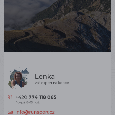
Lenka
Váš expert na kopce
+420
774 118 065
Po–pá: 8–15 hod.
info@runsport.cz