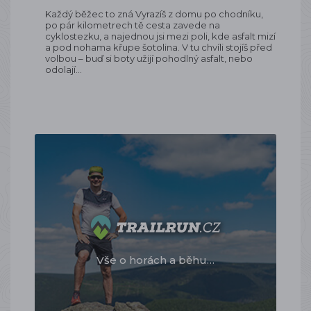
Každý běžec to zná Vyrazíš z domu po chodníku,
po pár kilometrech tě cesta zavede na
cyklostezku, a najednou jsi mezi poli, kde asfalt mizí
a pod nohama křupe šotolina. V tu chvíli stojíš před
volbou – buď si boty užijí pohodlný asfalt, nebo
odolají…
Vše o horách a běhu…