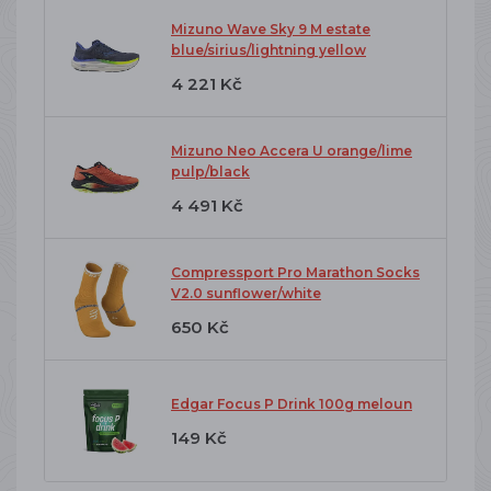
Mizuno Wave Sky 9 M estate
blue/sirius/lightning yellow
4 221 Kč
Mizuno Neo Accera U orange/lime
pulp/black
4 491 Kč
Compressport Pro Marathon Socks
V2.0 sunflower/white
650 Kč
Edgar Focus P Drink 100g meloun
149 Kč