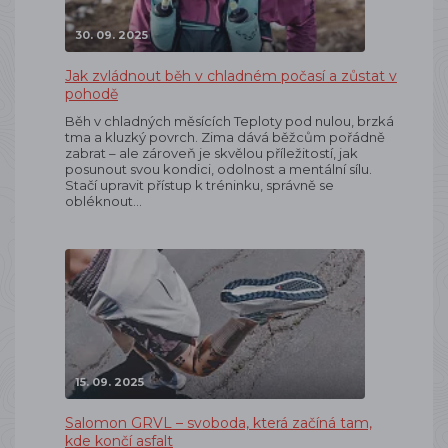
30. 09. 2025
Jak zvládnout běh v chladném počasí a zůstat v
pohodě
Běh v chladných měsících Teploty pod nulou, brzká
tma a kluzký povrch. Zima dává běžcům pořádně
zabrat – ale zároveň je skvělou příležitostí, jak
posunout svou kondici, odolnost a mentální sílu.
Stačí upravit přístup k tréninku, správně se
obléknout…
15. 09. 2025
Salomon GRVL – svoboda, která začíná tam,
kde končí asfalt