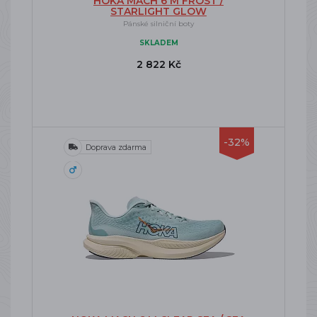
HOKA MACH 6 M FROST /
STARLIGHT GLOW
Pánské silniční boty
SKLADEM
2 822 Kč
-32%
Doprava zdarma