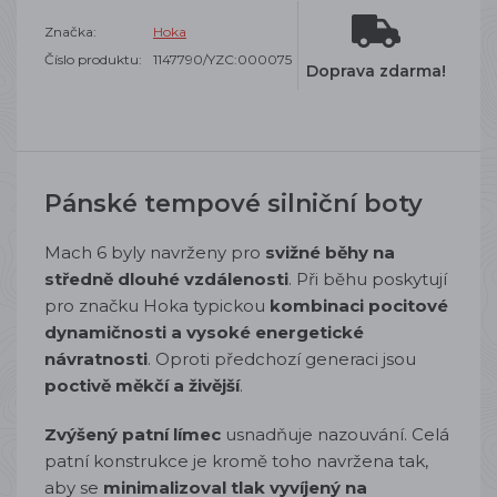
Značka:
Hoka
Číslo produktu:
1147790/YZC:000075
Doprava zdarma!
Pánské tempové silniční boty
Mach 6 byly navrženy pro
svižné běhy na
středně dlouhé vzdálenosti
.
Při běhu poskytují
pro značku Hoka typickou
kombinaci pocitové
dynamičnosti a vysoké energetické
návratnosti
. Oproti předchozí generaci jsou
poctivě měkčí a živější
.
Zvýšený patní límec
usnadňuje nazouvání. Celá
patní konstrukce je kromě toho navržena tak,
aby se
minimalizoval tlak vyvíjený na