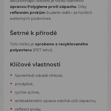
dlouhotrvající svěžest je tričko ošetřeno
úpravou Polygiene proti zápachu
. Díky
reflexním prvkům
budete vidět i za horších
světelných podmínek.
Šetrné k přírodě
Toto tričko je
vyrobeno z recyklovaného
polyesteru
(PET lahví).
Klíčové vlastnosti
Spolehlivě odvádí vlhkost,
prodyšné,
rychle schne,
antibakteriální úprava odolná vůči zápachu,
reflexní prvky,