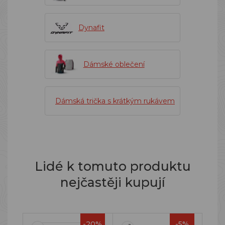
Dynafit
Dámské oblečení
Dámská trička s krátkým rukávem
Lidé k tomuto produktu
nejčastěji kupují
-20%
-5%