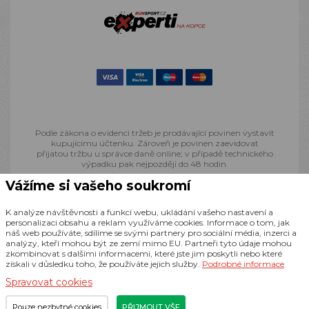
Podle zákona o evidenci tržeb je prodávající povinen vystavit
kupujícímu účtenku. Zároveň je povinen zaevidovat
přijatou tržbu u správce daně online; v případě technického
výpadku pak nejpozději do 48 hodin.
Vážíme si vašeho soukromí
© 2013 - 2026 Runsport.cz, všechna práva vyhrazena
K analýze návštěvnosti a funkcí webu, ukládání vašeho nastavení a
personalizaci obsahu a reklam využíváme cookies. Informace o tom, jak
náš web používáte, sdílíme se svými partnery pro sociální média, inzerci a
Realizace
CZECHGROUP.cz
analýzy, kteří mohou být ze zemí mimo EU. Partneři tyto údaje mohou
zkombinovat s dalšími informacemi, které jste jim poskytli nebo které
získali v důsledku toho, že používáte jejich služby.
Podrobné informace
Spravovat cookies
Pouze nezbytné cookies
PŘIJMOUT VŠE