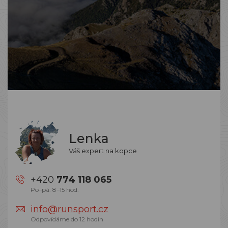
Lenka
Váš expert na kopce
+420
774 118 065
Po–pá: 8–15 hod.
info@runsport.cz
Odpovídáme do 12 hodin