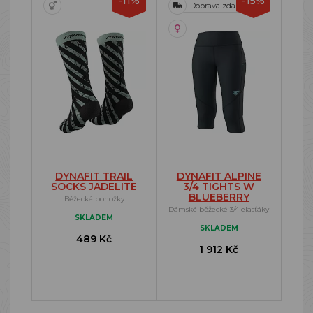
-11%
-15%
Doprava zdarma
DYNAFIT TRAIL
DYNAFIT ALPINE
SOCKS JADELITE
3/4 TIGHTS W
BLUEBERRY
Běžecké ponožky
Dámské běžecké 3/4 elasťáky
SKLADEM
SKLADEM
489 Kč
1 912 Kč