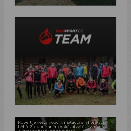
Robert je nestárnoucím matadorem horských
běhů. Za svou kariéru dokázal zvítězit v mnoha