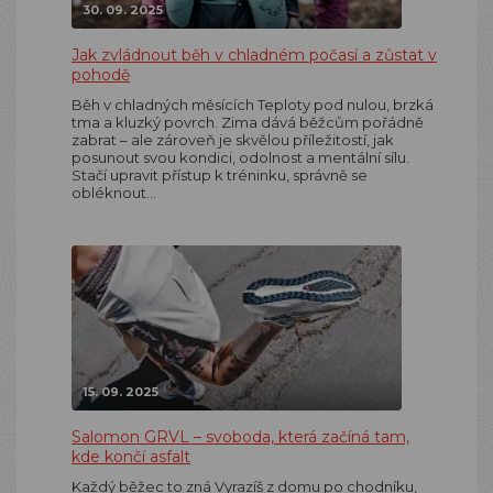
30. 09. 2025
Jak zvládnout běh v chladném počasí a zůstat v
pohodě
Běh v chladných měsících Teploty pod nulou, brzká
tma a kluzký povrch. Zima dává běžcům pořádně
zabrat – ale zároveň je skvělou příležitostí, jak
posunout svou kondici, odolnost a mentální sílu.
Stačí upravit přístup k tréninku, správně se
obléknout…
15. 09. 2025
Salomon GRVL – svoboda, která začíná tam,
kde končí asfalt
Každý běžec to zná Vyrazíš z domu po chodníku,