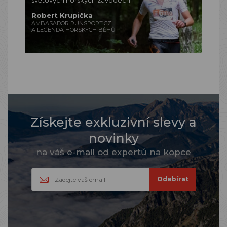
světových horských závodech.
Robert Krupička
AMBASADOR RUNSPORT.CZ
A LEGENDA HORSKÝCH BĚHŮ
Získejte exkluzivní slevy a
novinky
na váš e-mail od expertů na kopce