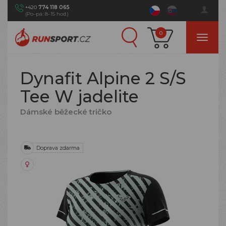
+420
774 118 065
(Po–pá: 8–15 hod.)
0
Dynafit Alpine 2 S/S
Tee W jadelite
Dámské běžecké tričko
Doprava zdarma