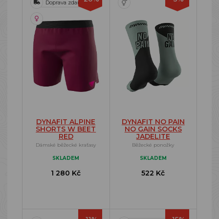
Doprava zdarma
DYNAFIT ALPINE
DYNAFIT NO PAIN
SHORTS W BEET
NO GAIN SOCKS
RED
JADELITE
Dámské běžecké kraťasy
Běžecké ponožky
SKLADEM
SKLADEM
1 280 Kč
522 Kč