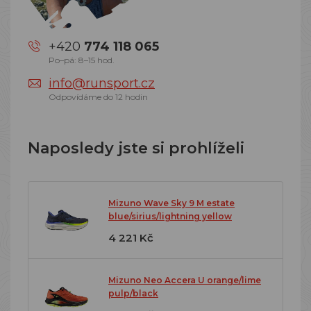
+420
774 118 065
Po–pá: 8–15 hod.
info@runsport.cz
Odpovídáme do 12 hodin
Naposledy jste si prohlíželi
Mizuno Wave Sky 9 M estate
blue/sirius/lightning yellow
4 221 Kč
Mizuno Neo Accera U orange/lime
pulp/black