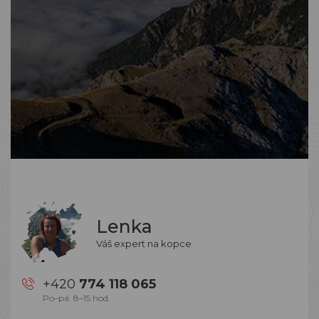
Lenka
Váš expert na kopce
+420
774 118 065
Po–pá: 8–15 hod.