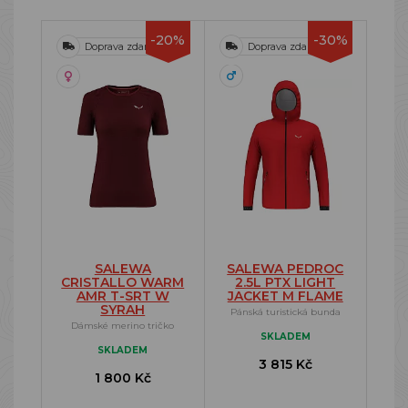
-20%
-30%
Doprava zdarma
Doprava zdarma
SALEWA
SALEWA PEDROC
CRISTALLO WARM
2.5L PTX LIGHT
AMR T-SRT W
JACKET M FLAME
SYRAH
Pánská turistická bunda
Dámské merino tričko
SKLADEM
SKLADEM
3 815 Kč
1 800 Kč