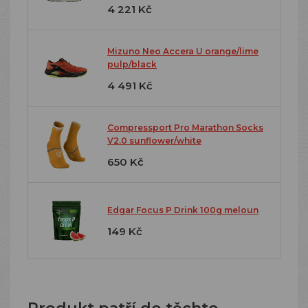
4 221 Kč
Mizuno Neo Accera U orange/lime
pulp/black
4 491 Kč
Compressport Pro Marathon Socks
V2.0 sunflower/white
650 Kč
Edgar Focus P Drink 100g meloun
149 Kč