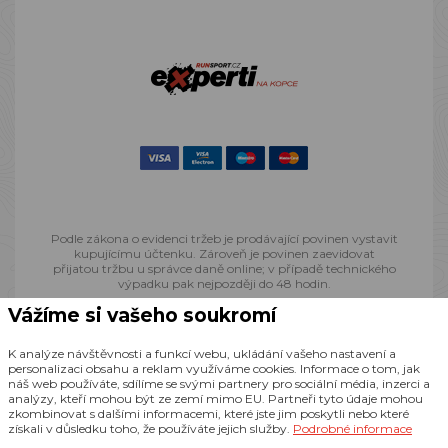
Podle zákona o evidenci tržeb je prodávající povinen vystavit
kupujícímu účtenku. Zároveň je povinen zaevidovat
přijatou tržbu u správce daně online; v případě technického
výpadku pak nejpozději do 48 hodin.
Vážíme si vašeho soukromí
© 2013 - 2026 Runsport.cz, všechna práva vyhrazena
K analýze návštěvnosti a funkcí webu, ukládání vašeho nastavení a
personalizaci obsahu a reklam využíváme cookies. Informace o tom, jak
náš web používáte, sdílíme se svými partnery pro sociální média, inzerci a
Realizace
CZECHGROUP.cz
analýzy, kteří mohou být ze zemí mimo EU. Partneři tyto údaje mohou
zkombinovat s dalšími informacemi, které jste jim poskytli nebo které
získali v důsledku toho, že používáte jejich služby.
Podrobné informace