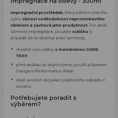
Impregnace na oděvy - 300ml
Impregnační prostředek
, který během pracího
cyklu
obnoví voděodolnost nepromokavého
oblečení a zachová jeho prodyšnost
. Pro delší
účinnost impregnace, použijte
sušičku
(v
případě, že to dovolují prací symboly).
vhodné i pro oděvy
s membránou GORE-
TEX®
před aplikací je doporučeno použít přípravek
Grangers Performance Wash
obal vyroben recyklací plastového odpadu z
oceánu
Potřebujete poradit s
výběrem?