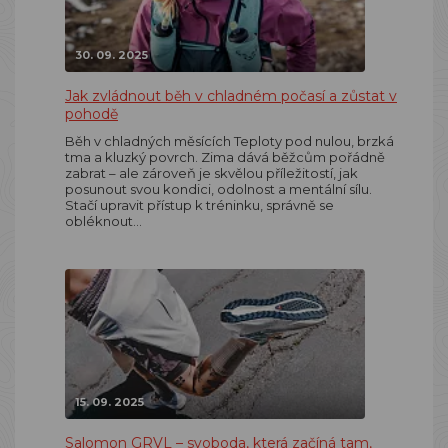
30. 09. 2025
Jak zvládnout běh v chladném počasí a zůstat v
pohodě
Běh v chladných měsících Teploty pod nulou, brzká
tma a kluzký povrch. Zima dává běžcům pořádně
zabrat – ale zároveň je skvělou příležitostí, jak
posunout svou kondici, odolnost a mentální sílu.
Stačí upravit přístup k tréninku, správně se
obléknout…
15. 09. 2025
Salomon GRVL – svoboda, která začíná tam,