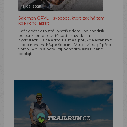
15. 09. 2025
Salomon GRVL – svoboda, která začíná tam,
kde končí asfalt
Každý běžec to zná Vyrazíš z domu po chodníku,
po pár kilometrech tě cesta zavede na
cyklostezku, a najednou jsi mezi poli, kde asfalt mizí
a pod nohama křupe šotolina. V tu chvíli stojíš před
volbou – buď si boty užijí pohodlný asfalt, nebo
odolají…