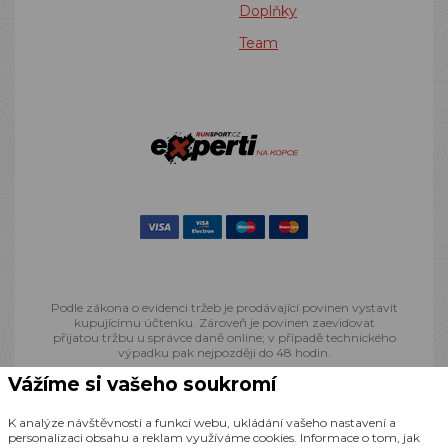
Doplňky
Team
Podle zákona o evidenci tržeb je prodávající povinen vystavit
kupujícímu účtenku. Zároveň je povinen zaevidovat
přijatou tržbu u správce daně online; v případě technického
výpadku pak nejpozději do 48 hodin.
Vážíme si vašeho soukromí
© 2013 - 2026 Runsport.cz, všechna práva vyhrazena
K analýze návštěvnosti a funkcí webu, ukládání vašeho nastavení a
personalizaci obsahu a reklam využíváme cookies. Informace o tom, jak