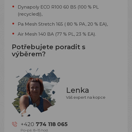
Dynapoly ECO R100 60 BS (100 % PL
(recycled)),
Pa Mesh Stretch 165 ( 80 % PA, 20 % EA),
Air Mesh 140 BA (77 % PL, 23 % EA).
Potřebujete poradit s
výběrem?
Lenka
Váš expert na kopce
+420
774 118 065
Po–pá: 8–15 hod.