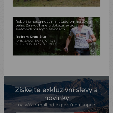
Robert je nestárnoucím matadorem horských
běhů. Za svou kariéru dokázal zvítězit v mnoha
světových horských závodech.
Robert Krupička
AMBASADOR RUNSPORT.CZ
A LEGENDA HORSKÝCH BĚHŮ
Získejte exkluzivní slevy a
novinky
na váš e-mail od expertů na kopce