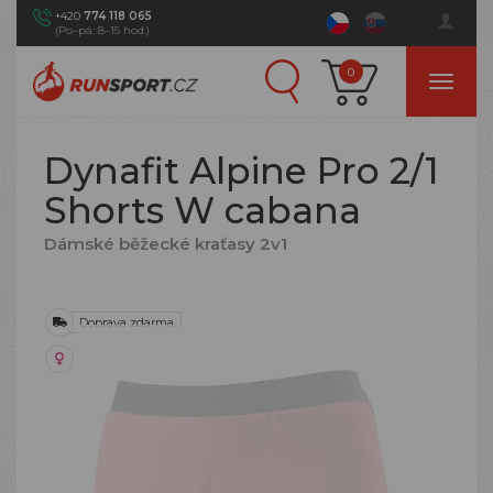
+420
774 118 065
(Po–pá: 8–15 hod.)
0
Dynafit Alpine Pro 2/1
Shorts W cabana
Dámské běžecké kraťasy 2v1
Doprava zdarma