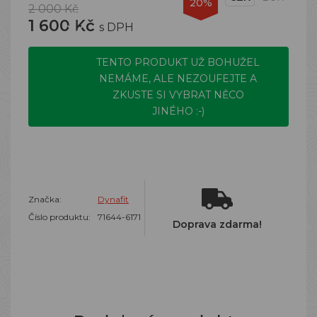
20%
2 000 Kč
1 600 Kč
s DPH
TENTO PRODUKT UŽ BOHUŽEL
NEMÁME, ALE NEZOUFEJTE A
ZKUSTE SI VYBRAT NĚCO
JINÉHO :-)
Značka:
Dynafit
Číslo produktu:
71644-6171
Doprava zdarma!