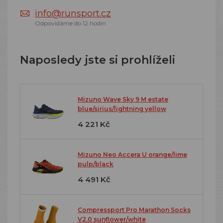
info@runsport.cz
Odpovídáme do 12 hodin
Naposledy jste si prohlíželi
Mizuno Wave Sky 9 M estate
blue/sirius/lightning yellow
4 221 Kč
Mizuno Neo Accera U orange/lime
pulp/black
4 491 Kč
Compressport Pro Marathon Socks
V2.0 sunflower/white