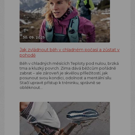
30. 09. 2025
Jak zvládnout běh v chladném počasí a zůstat v
pohodě
Běh v chladných měsících Teploty pod nulou, brzká
tma a kluzký povrch. Zima dává běžcům pořádně
zabrat – ale zároveň je skvělou příležitostí, jak
posunout svou kondici, odolnost a mentální sílu.
Stačí upravit přístup k tréninku, správně se
obléknout…