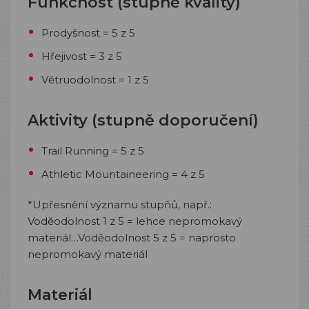
Funkčnost (stupně kvality)
Prodyšnost = 5 z 5
Hřejivost = 3 z 5
Větruodolnost = 1 z 5
Aktivity (stupně doporučení)
Trail Running = 5 z 5
Athletic Mountaineering = 4 z 5
*Upřesnění významu stupňů, např.:
Voděodolnost 1 z 5 = lehce nepromokavý
materiál…Voděodolnost 5 z 5 = naprosto
nepromokavý materiál
Materiál