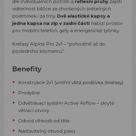
dle individuálních potřeb a
reflexní pruhy
zajistí
viditelnost běžce za zhoršených světelných
podmínek i za tmy.
Dvě elastické kapsy a
jedna kapsa na zip v zadní části
nabízí prostor
pro mobilní telefon, gely a energetické tyčinky.
Kraťasy Alpine Pro 2v1 – “pohodlné až do
posledního kilometru”.
Benefity
Konstrukce 2v1 (vnitřní všitá podšívka (kraťasy)
Prodyšné
Odvětrávací systém Active Airflow – skryté
větrací otvory
Odvod vlhkosti od těla
Nastavitelný obvod pasu