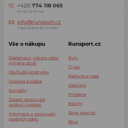
+420
774 118 065
Po–pá: 8–15 hod.
info@runsport.cz
Odpovídáme do 12 hodin
Vše o nákupu
Runsport.cz
Reklamace, vrácení nebo
Boty
výměna zboží
O nás
Obchodní podmínky
Reflective řada
Doprava a platba
Oblečení
Kontakty
Prodejna
Zásady zpracování
Batohy
souborů cookies
Shoe selector
Informace o zpracování
osobních údajů
Blog