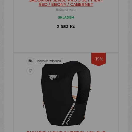
SALOMON SENSE PRO 5 SET FIERY
RED / EBONY / CABERNET
Běžecká vesta
SKLADEM
2 583 Kč
-15%
Doprava zdarma