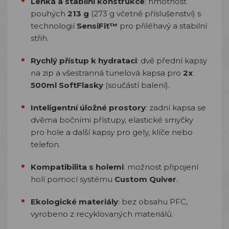
Lehká a stabilní konstrukce
: h
motnost
pouhých
213 g
(273 g včetně příslušenství) s
technologií
SensiFit™
pro přiléhavý a stabilní
střih.
Rychlý přístup k hydrataci
: d
vě přední kapsy
na zip a všestranná tunelová kapsa pro
2x
500ml SoftFlasky
(součástí balení).
Inteligentní úložné prostory
: z
adní kapsa se
dvěma bočními přístupy, elastické smyčky
pro hole a další kapsy pro gely, klíče nebo
telefon.
Kompatibilita s holemi
: m
ožnost připojení
holí pomocí systému
Custom Quiver
.
Ekologické materiály
: b
ez obsahu PFC,
vyrobeno z recyklovaných materiálů.