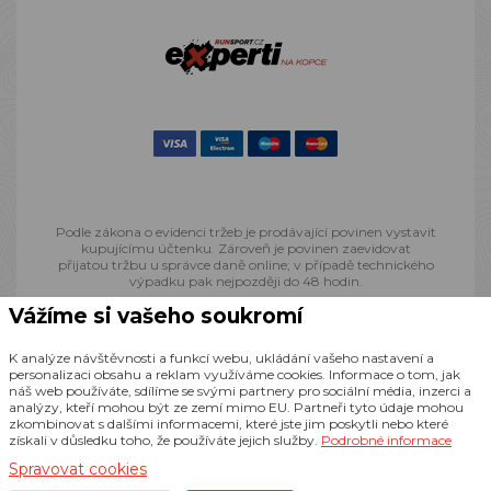
Podle zákona o evidenci tržeb je prodávající povinen vystavit
kupujícímu účtenku. Zároveň je povinen zaevidovat
přijatou tržbu u správce daně online; v případě technického
výpadku pak nejpozději do 48 hodin.
Vážíme si vašeho soukromí
© 2013 - 2026 Runsport.cz, všechna práva vyhrazena
K analýze návštěvnosti a funkcí webu, ukládání vašeho nastavení a
personalizaci obsahu a reklam využíváme cookies. Informace o tom, jak
náš web používáte, sdílíme se svými partnery pro sociální média, inzerci a
Realizace
CZECHGROUP.cz
analýzy, kteří mohou být ze zemí mimo EU. Partneři tyto údaje mohou
zkombinovat s dalšími informacemi, které jste jim poskytli nebo které
získali v důsledku toho, že používáte jejich služby.
Podrobné informace
Spravovat cookies