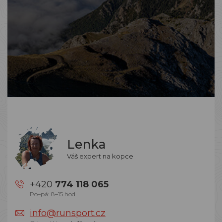
Lenka
Váš expert na kopce
+420
774 118 065
Po–pá: 8–15 hod.
info@runsport.cz