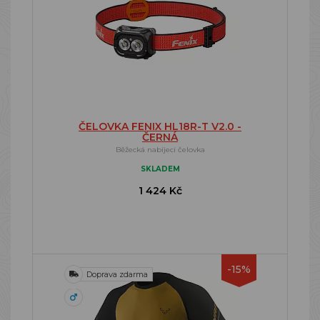
ČELOVKA FENIX HL18R-T V2.0 -
ČERNÁ
Běžecká nabíjecí čelovka
SKLADEM
1 424 Kč
-15%
Doprava zdarma