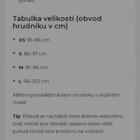
počasí.
Tabulka velikostí (obvod
hrudníku v cm)
XS
:
81–86 cm
S
:
86–91 cm
M
:
91–96 cm
L
:
96–102 cm
Měření provádějte kolem hrudníku v nejširším
místě.
Tip
:
Pokud se nacházíš mezi dvěma velikostmi,
zvaž menší pro těsnější usazení nebo větší,
pokud chceš více prostoru na vrstvení.