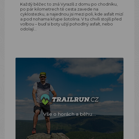
Každý běžec to zná Vyrazíš z domu po chodníku,
po pár kilometrech tě cesta zavede na
cyklostezku, a najednou jsi mezi poli, kde asfalt mizí
a pod nohama křupe šotolina. V tu chvíli stojíš před
volbou – buď si boty užijí pohodlný asfalt, nebo
odolají…
Vše o horách a běhu…