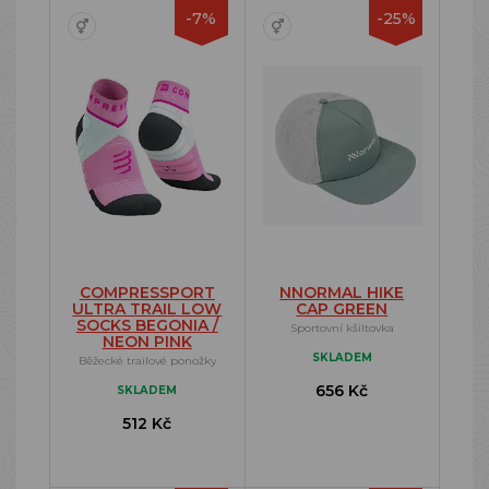
-7%
-25%
COMPRESSPORT
NNORMAL HIKE
ULTRA TRAIL LOW
CAP GREEN
SOCKS BEGONIA /
Sportovní kšiltovka
NEON PINK
SKLADEM
Běžecké trailové ponožky
656 Kč
SKLADEM
512 Kč