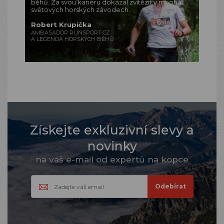
běhů. Za svou kariéru dokázal zvítězit v mnoha
světových horských závodech.
Robert Krupička
AMBASADOR RUNSPORT.CZ
A LEGENDA HORSKÝCH BĚHŮ
Získejte exkluzivní slevy a
novinky
na váš e-mail od expertů na kopce