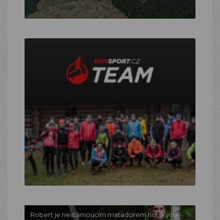
Robert je nestárnoucím matadorem horských