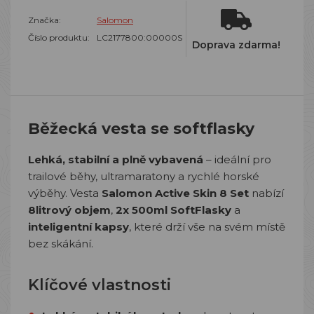
Značka:
Salomon
Číslo produktu:
LC2177800:00000S
Doprava zdarma!
Běžecká vesta se softflasky
Lehká, stabilní a plně vybavená
– ideální pro
trailové běhy, ultramaratony a rychlé horské
výběhy.
Vesta
Salomon Active Skin 8 Set
nabízí
8litrový objem
,
2x 500ml SoftFlasky
a
inteligentní kapsy
, které drží vše na svém místě
bez skákání.
Klíčové vlastnosti