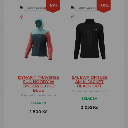
-10%
-35%
Doprava zdarma
Doprava zdarma
DYNAFIT TRAVERSE
SALEWA ORTLES
SUN HOODY W
AM M JACKET
CINDER/CLOUD
BLACK OUT
BLUE
Pánská mikina s merinem
Dámská funkční mikina
SKLADEM
SKLADEM
3 055 Kč
1 800 Kč