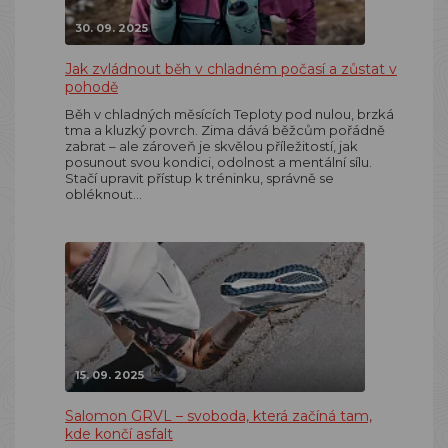
30. 09. 2025
Jak zvládnout běh v chladném počasí a zůstat v
pohodě
Běh v chladných měsících Teploty pod nulou, brzká
tma a kluzký povrch. Zima dává běžcům pořádně
zabrat – ale zároveň je skvělou příležitostí, jak
posunout svou kondici, odolnost a mentální sílu.
Stačí upravit přístup k tréninku, správně se
obléknout…
15. 09. 2025
Salomon GRVL – svoboda, která začíná tam,
kde končí asfalt