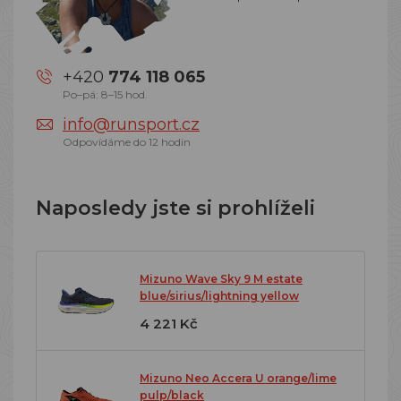
+420
774 118 065
Po–pá: 8–15 hod.
info@runsport.cz
Odpovídáme do 12 hodin
Naposledy jste si prohlíželi
Mizuno Wave Sky 9 M estate
blue/sirius/lightning yellow
4 221 Kč
Mizuno Neo Accera U orange/lime
pulp/black