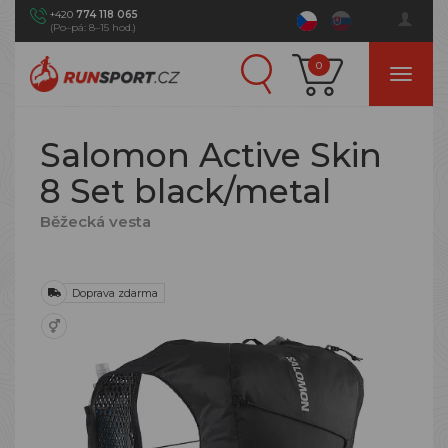
+420
774 118 065
(Po–pá: 8–15 hod.)
0
Salomon Active Skin
8 Set black/metal
Běžecká vesta
Doprava zdarma