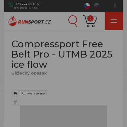
+420
774 118 065
(Po–pá: 8–15 hod.)
0
Compressport Free
Belt Pro - UTMB 2025
ice flow
Běžecký opasek
Doprava zdarma