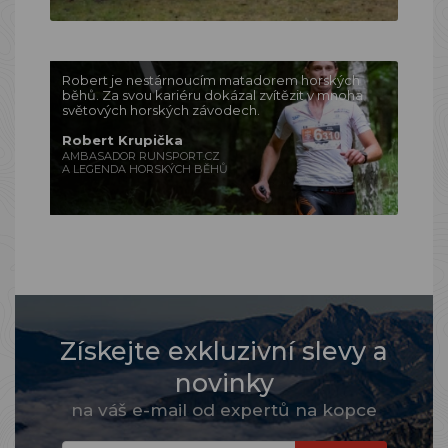
Robert je nestárnoucím matadorem horských
běhů. Za svou kariéru dokázal zvítězit v mnoha
světových horských závodech.
Robert Krupička
AMBASADOR RUNSPORT.CZ
A LEGENDA HORSKÝCH BĚHŮ
Získejte exkluzivní slevy a
novinky
na váš e-mail od expertů na kopce