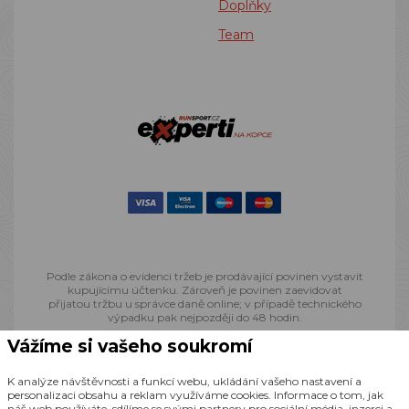
Doplňky
Team
Podle zákona o evidenci tržeb je prodávající povinen vystavit
kupujícímu účtenku. Zároveň je povinen zaevidovat
přijatou tržbu u správce daně online; v případě technického
výpadku pak nejpozději do 48 hodin.
Vážíme si vašeho soukromí
© 2013 - 2026 Runsport.cz, všechna práva vyhrazena
K analýze návštěvnosti a funkcí webu, ukládání vašeho nastavení a
personalizaci obsahu a reklam využíváme cookies. Informace o tom, jak
Realizace
CZECHGROUP.cz
náš web používáte, sdílíme se svými partnery pro sociální média, inzerci a