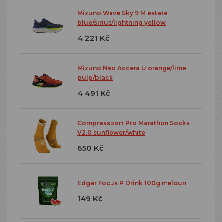
Mizuno Wave Sky 9 M estate
blue/sirius/lightning yellow
4 221 Kč
Mizuno Neo Accera U orange/lime
pulp/black
4 491 Kč
Compressport Pro Marathon Socks
V2.0 sunflower/white
650 Kč
Edgar Focus P Drink 100g meloun
149 Kč