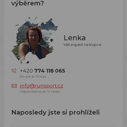
výběrem?
Lenka
Váš expert na kopce
+420
774 118 065
Po–pá: 8–15 hod.
info@runsport.cz
Odpovídáme do 12 hodin
Naposledy jste si prohlíželi