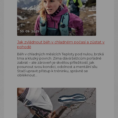
30. 09. 2025
Jak zvládnout běh v chladném počasí a zůstat v
pohodě
Běh v chladných měsících Teploty pod nulou, brzká
tma a kluzký povrch. Zima dává běžcům pořádně
zabrat – ale zároveň je skvělou příležitostí, jak
posunout svou kondici, odolnost a mentální sílu.
Stačí upravit přístup k tréninku, správně se
obléknout…