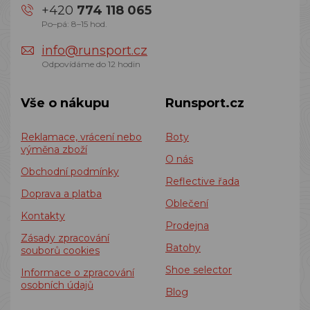
+420
774 118 065
Po–pá: 8–15 hod.
info@runsport.cz
Odpovídáme do 12 hodin
Vše o nákupu
Runsport.cz
Reklamace, vrácení nebo
Boty
výměna zboží
O nás
Obchodní podmínky
Reflective řada
Doprava a platba
Oblečení
Kontakty
Prodejna
Zásady zpracování
Batohy
souborů cookies
Shoe selector
Informace o zpracování
osobních údajů
Blog