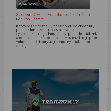
15. 09. 2025
Salomon GRVL – svoboda, která začíná tam,
kde končí asfalt
Každý běžec to zná Vyrazíš z domu po chodníku,
po pár kilometrech tě cesta zavede na
cyklostezku, a najednou jsi mezi poli, kde asfalt mizí
a pod nohama křupe šotolina. V tu chvíli stojíš před
volbou – buď si boty užijí pohodlný asfalt, nebo
odolají…