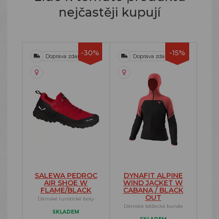
nejčastěji kupují
-30%
-15%
Doprava zdarma
Doprava zdarma
SALEWA PEDROC
DYNAFIT ALPINE
AIR SHOE W
WIND JACKET W
FLAME/BLACK
CABANA / BLACK
OUT
Dámské turistické boty
Dámská běžecká bunda
SKLADEM