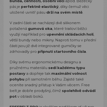
bunda, cennosti, osobní věci
apod. Běžecký
pás je
perfektně elastický
, díky čemuž věci
uložené uvnitř pásu
drží na svém místě
.
V zadní části se nacházejí dvě silikonem
potažená
gumová oka
, které trailoví běžci
využijí například pro
upevnění skládacích holí
,
větší bundy nebo mikiny. Naproti tomu v přední
části jsou již dvě integrované gumičky se
zdrhovadly pro
připnutí startovního čísla
.
Díky svému ergonomickému designu a
pružnému materiálu
sedí každému typu
postavy
a dopřeje tak
maximální volnost
pohybu
při samotném běhu. Zajisté také
oceníte snadný přístup k Vašim věcem. Free
belt je dobře prodyšný, čímž
spolehlivě odvádí
pot
v oblasti boků.
FREEBELT PRO
je skvělým parťákem ať už pro