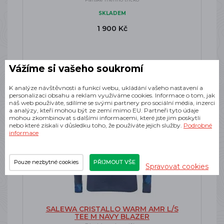
SKLADEM
1 900 Kč
Vážíme si vašeho soukromí
-30%
Doprava zdarma
K analýze návštěvnosti a funkcí webu, ukládání vašeho nastavení a
personalizaci obsahu a reklam využíváme cookies. Informace o tom, jak
náš web používáte, sdílíme se svými partnery pro sociální média, inzerci
a analýzy, kteří mohou být ze zemí mimo EU. Partneři tyto údaje
mohou zkombinovat s dalšími informacemi, které jste jim poskytli
nebo které získali v důsledku toho, že používáte jejich služby.
Podrobné
informace
Pouze nezbytné cookies
PŘIJMOUT VŠE
Spravovat cookies
SALEWA CRISTALLO WARM AMR L/S
TEE M NAVY BLAZER