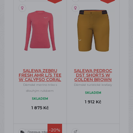
SALEWA ZEBRU
SALEWA PEDROC
FRESH AMR L/S TEE
DST SHORTS W
W CALYPSO CORAL
GOLDEN BROWN
Dámské merino triko s
Dámské turistické kraťasy
dlouhým rukávem
SKLADEM
SKLADEM
1 912 Kč
1 875 Kč
-20%
Doprava zdarma