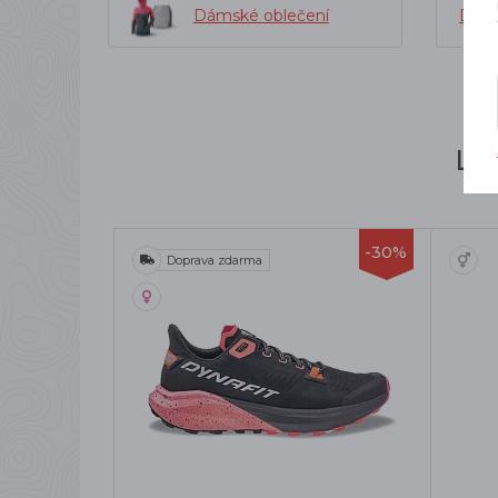
Dámské oblečení
Dáms
Li
-30%
Doprava zdarma