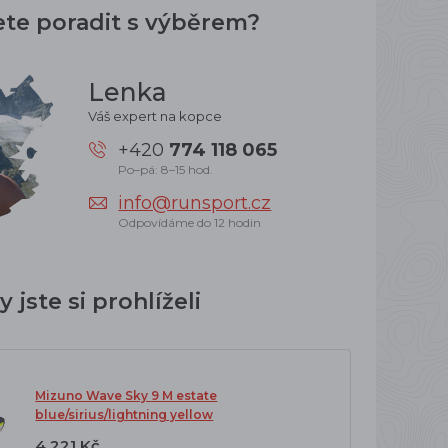
ete poradit s výběrem?
Lenka
Váš expert na kopce
+420
774 118 065
Po–pá: 8–15 hod.
info@runsport.cz
Odpovídáme do 12 hodin
 jste si prohlíželi
Mizuno Wave Sky 9 M estate
blue/sirius/lightning yellow
4 221 Kč