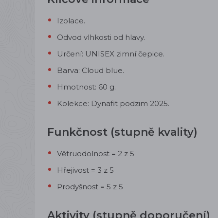
Izolace.
Odvod vlhkosti od hlavy.
Určení: UNISEX zimní čepice.
Barva: Cloud blue.
Hmotnost: 60 g.
Kolekce: Dynafit podzim 2025.
Funkčnost (stupně kvality)
Větruodolnost = 2 z 5
Hřejivost = 3 z 5
Prodyšnost = 5 z 5
Aktivity (stupně doporučení)