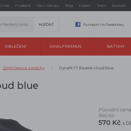
O nás
Prodejna
Vše o nákupu
Blog
Experti
Team
Kontakt
Runsport na Facebooku
OBLEČENÍ
SKIALPINISMUS
BATOHY
Zimní čepice a kulichy
Dynafit FT Beanie cloud blue
oud blue
Původní cena
950 Kč
570 Kč
s 