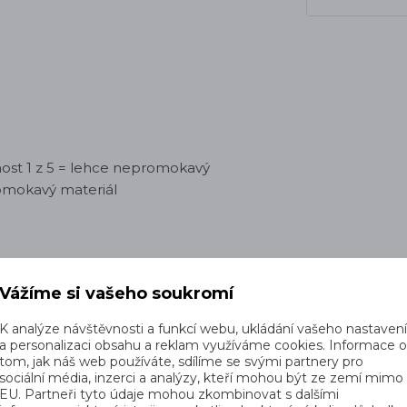
ost 1 z 5 = lehce nepromokavý
omokavý materiál
orií
Vážíme si vašeho soukromí
K analýze návštěvnosti a funkcí webu, ukládání vašeho nastaven
a personalizaci obsahu a reklam využíváme cookies. Informace 
Pánské oblečení
Dynafit
tom, jak náš web používáte, sdílíme se svými partnery pro
sociální média, inzerci a analýzy, kteří mohou být ze zemí mimo
EU. Partneři tyto údaje mohou zkombinovat s dalšími