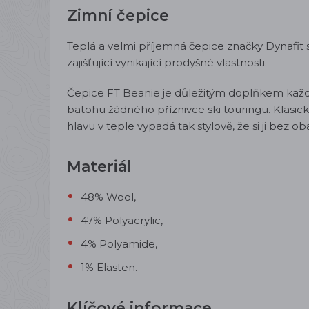
Zimní čepice
Teplá a velmi příjemná čepice značky Dynafit
zajišťující vynikající prodyšné vlastnosti.
Čepice FT Beanie je důležitým doplňkem každé
batohu žádného příznivce ski touringu. Klasic
hlavu v teple vypadá tak stylově, že si ji bez o
Materiál
48% Wool,
47% Polyacrylic,
4% Polyamide,
1% Elasten.
Klíčové informace