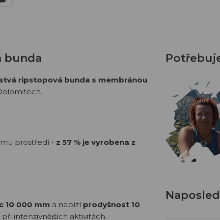
á bunda
Potřebuj
stvá ripstopová bunda s membránou
 Dolomitech.
nímu prostředí -
z
57 % je vyrobena z
Naposledy
ec 10 000 mm
a nabízí
prodyšnost 10
ři intenzivnějších aktivitách.