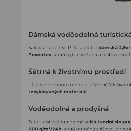
Dámská voděodolná turistick
Salewa Puez 2,5L PTX Jacket je
dámská 2,5vr
Powertex
, která byla navržená a testovaná v
Šětrná k životnímu prostředí
Již 4. verze tohoto modelu je šetrnější k život
recyklovaných materiálů
.
Voděodolná a prodyšná
Tato turistická bunda má solidní
vodní sloup
000 g/m²/24h
, která pomáhá snižovat pocení p