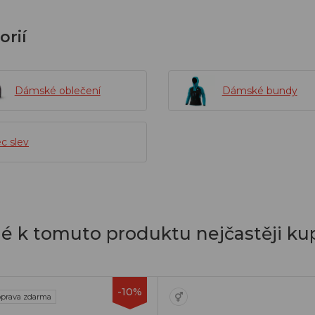
orií
Dámské oblečení
Dámské bundy
c slev
dé k tomuto produktu nejčastěji kup
-10%
prava zdarma