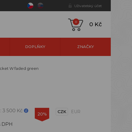
Uživatelský účet
0
0 Kč
DOPLŇKY
ZNAČKY
acket W faded green
:
3 500 Kč
CZK
EUR
20%
s DPH