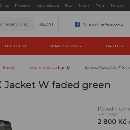
O nás
Prodejna
Vše o nákupu
Blog
Experti
Team
Kontakt
Runsport na Facebooku
OBLEČENÍ
SKIALPINISMUS
BATOHY
Bundy
Nepromokavé bundy
Salewa Puez 2,5L PTX J
X Jacket W faded green
Původní cena
3 500 Kč
2 800 Kč