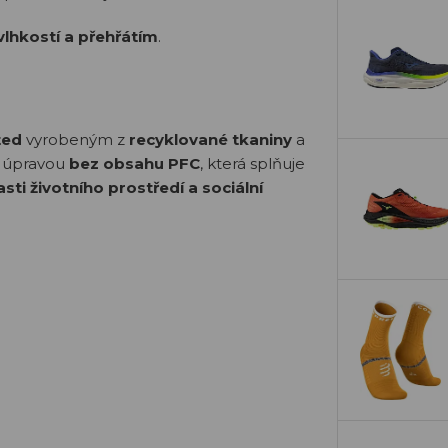
vlhkostí a přehřátím
.
ted
vyrobeným z
recyklované tkaniny
a
 úpravou
bez obsahu PFC
, která splňuje
sti životního prostředí a sociální