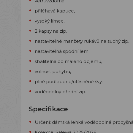
větruvzdorná,
přiléhavá kapuce,
vysoký límec,
2 kapsy na zip,
nastavitelné manžety rukávů na suchý zip,
nastavitelná spodní lem,
sbalitelná do malého objemu,
volnost pohybu,
plně podlepené/utěsněné švy,
voděodolný přední zip.
Specifikace
Určení: dámská
lehká voděodolná prodyšná b
Kolekce: Salewa 2025/2026