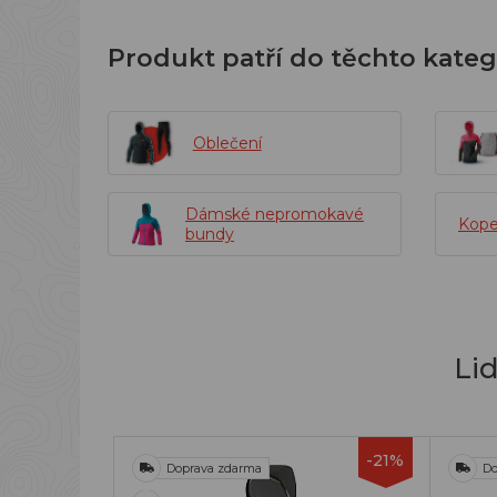
Produkt patří do těchto kateg
Oblečení
Dámské nepromokavé
Kope
bundy
Li
-21%
Doprava zdarma
Do