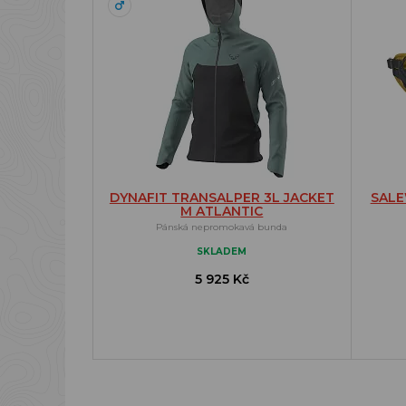
DYNAFIT TRANSALPER 3L JACKET
SALE
M ATLANTIC
Pánská nepromokavá bunda
SKLADEM
5 925 Kč