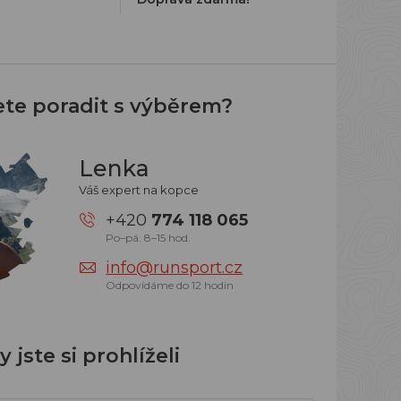
ete poradit s výběrem?
Lenka
Váš expert na kopce
+420
774 118 065
Po–pá: 8–15 hod.
info@runsport.cz
Odpovídáme do 12 hodin
 jste si prohlíželi