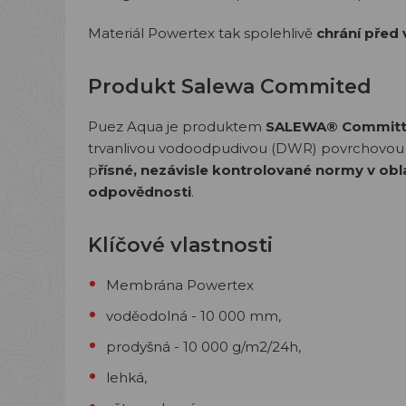
Materiál Powertex tak spolehlivě
chrání před 
Produkt Salewa Commited
Puez Aqua je produktem
SALEWA® Commit
trvanlivou vodoodpudivou (DWR) povrchovou
p
řísné, nezávisle kontrolované normy v obla
odpovědnosti
.
Klíčové vlastnosti
Membrána Powertex
voděodolná - 10 000 mm,
prodyšná - 10 000 g/m2/24h,
lehká,