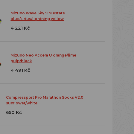
Mizuno Wave Sky 9 M estate
blue/sirius/lightning yellow
4 221 Kč
Mizuno Neo Accera U orange/lime
pulp/black
4 491 Kč
Compressport Pro Marathon Socks V2.0
sunflower/white
650 Kč