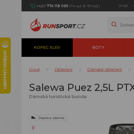
Úvod
+420
774 118 065
(Po–pá: 8–15 hod.)
KOPEC SLEV
BOTY
Úvod
Oblečení
Dámské oblečení
Salewa Puez 2,5L PT
Dámská turistická bunda
Doprava zdarma