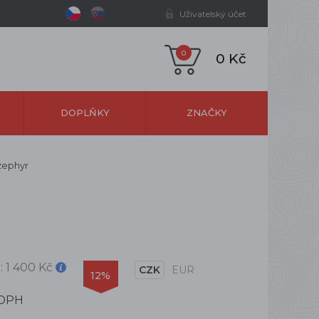
Uživatelský účet
0
0 Kč
DOPLŇKY
ZNAČKY
zephyr
:
1 400 Kč
CZK
EUR
12%
 DPH