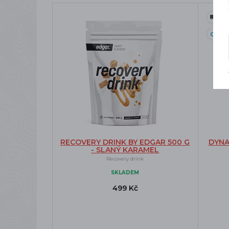
Do
RECOVERY DRINK BY EDGAR 500 G
DYNA
- SLANÝ KARAMEL
Recovery drink
SKLADEM
499 Kč