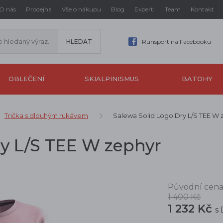
O nás
Prodejna
Vše o nákupu
Blog
Experti
Team
Kontakt
Runsport na Facebooku
OBLEČENÍ
SKIALPINISMUS
BATOHY
Trička s dlouhým rukávem
Salewa Solid Logo Dry L/S TEE W 
ry L/S TEE W zephyr
Původní cena
1 400 Kč
1 232 Kč
s