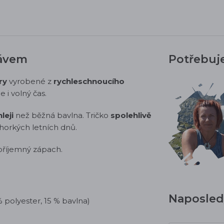
kávem
Potřebuj
ry
vyrobené z
rychleschnoucího
e i volný čas.
leji
než běžná bavlna. Tričko
spolehlivě
 horkých letních dnů.
příjemný zápach.
Naposledy
 polyester, 15 % bavlna)