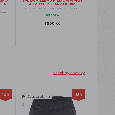
RINO
SALEWA ZEBRU MEDIUM WARM
MEN
AMR TEE W DARK DENIM
Dámské merino triko s dlouhým rukávem
kávem
SKLADEM
1 900 Kč
Všechny novinky
-10%
-15%
Doprava zdarma