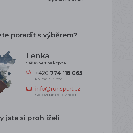
ete poradit s výběrem?
Lenka
Váš expert na kopce
+420
774 118 065
Po–pá: 8–15 hod.
info@runsport.cz
Odpovídáme do 12 hodin
 jste si prohlíželi