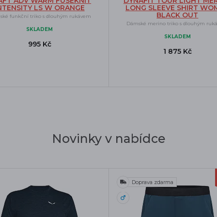
AFT ADV WARM FUSEKNIT
DYNAFIT TOUR LIGHT ME
NTENSITY LS W ORANGE
LONG SLEEVE SHIRT WO
BLACK OUT
ké funkční triko s dlouhým rukávem
Dámské merino triko s dlouhým ru
SKLADEM
SKLADEM
995 Kč
1 875 Kč
Novinky v nabídce
Doprava zdarma