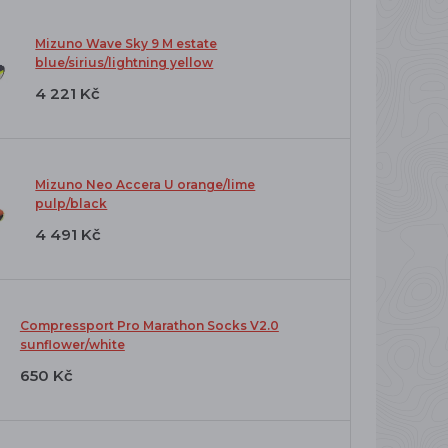
Mizuno Wave Sky 9 M estate
blue/sirius/lightning yellow
4 221 Kč
Mizuno Neo Accera U orange/lime
pulp/black
4 491 Kč
Compressport Pro Marathon Socks V2.0
sunflower/white
650 Kč