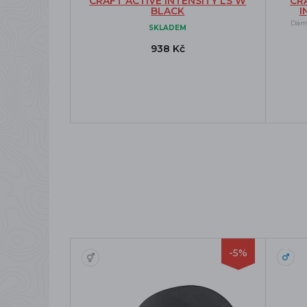
CRAFT ACTIVE INTENSITY LS W
CR
BLACK
I
Dáms
SKLADEM
938 Kč
-5%