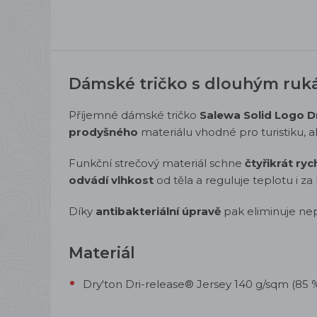
Dámské tričko s dlouhým ru
Příjemné dámské tričko
Salewa Solid Logo D
prodyšného
materiálu vhodné pro turistiku, al
Funkční strečový materiál schne
čtyřikrát rych
odvádí vlhkost
od těla a reguluje teplotu i za
Díky
antibakteriální úpravě
pak eliminuje ne
Materiál
Dry'ton Dri-release® Jersey 140 g/sqm (85 %