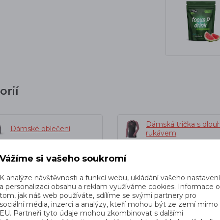
orií
Dámská trička s dlo
Dámské oblečení
rukávem
Vážíme si vašeho soukromí
K analýze návštěvnosti a funkcí webu, ukládání vašeho nastaven
a personalizaci obsahu a reklam využíváme cookies. Informace 
dé k tomuto produktu nejčastěji kup
tom, jak náš web používáte, sdílíme se svými partnery pro
sociální média, inzerci a analýzy, kteří mohou být ze zemí mimo
EU. Partneři tyto údaje mohou zkombinovat s dalšími