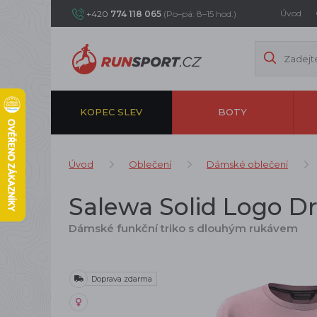
Úvod
+420
774 118 065
(Po–pá: 8–15 hod.)
KOPEC SLEV
BOTY
Úvod
Oblečení
Dámské oblečení
Salewa Solid Logo D
Dámské funkční triko s dlouhým rukávem
Doprava zdarma