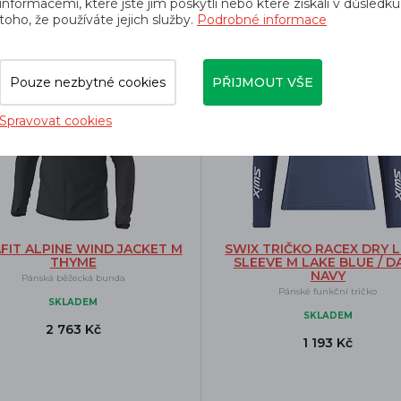
informacemi, které jste jim poskytli nebo které získali v důsledku
toho, že používáte jejich služby.
Podrobné informace
-15%
prava zdarma
Doprava zdarma
Pouze nezbytné cookies
PŘIJMOUT VŠE
Spravovat cookies
FIT ALPINE WIND JACKET M
SWIX TRIČKO RACEX DRY 
THYME
SLEEVE M LAKE BLUE / D
NAVY
Pánská běžecká bunda
Pánské funkční tričko
SKLADEM
SKLADEM
2 763 Kč
1 193 Kč