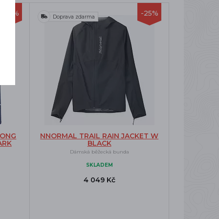
-25%
-25%
Doprava zdarma
LONG
NNORMAL TRAIL RAIN JACKET W
ARK
BLACK
Dámská běžecká bunda
SKLADEM
4 049 Kč