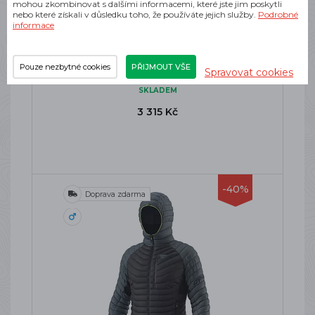
mohou zkombinovat s dalšími informacemi, které jste jim poskytli
nebo které získali v důsledku toho, že používáte jejich služby.
Podrobné
informace
SALEWA ORTLES LIGHT 2 RDS DWN
HD JKT M RED ORANGE
Pouze nezbytné cookies
PŘIJMOUT VŠE
Spravovat cookies
Pánská izolační bunda
SKLADEM
3 315 Kč
-40%
Doprava zdarma