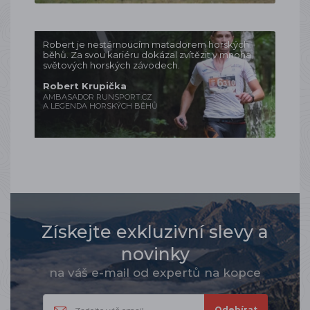
Robert je nestárnoucím matadorem horských
běhů. Za svou kariéru dokázal zvítězit v mnoha
světových horských závodech.
Robert Krupička
AMBASADOR RUNSPORT.CZ
A LEGENDA HORSKÝCH BĚHŮ
Získejte exkluzivní slevy a
novinky
na váš e-mail od expertů na kopce