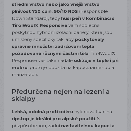
střední vrstvu nebo jako vnější vrstvu
,
plnivost 750 cuin, 90/10
RDS
(Responsible
Down Standard), tedy
husí peří v kombinací s
TirolWool®
Responsive
vám společně
poskytnou hybridní izolační panely, které jsou
umístěny specificky tak, aby
poskytovaly
správné množství zadržování tepla
požadované různými částmi těla
.
TirolWool®
Responsive vás také nadále
udržuje v teple i při
mokru
, proto je použita na kapuci, ramenou a
manžetách.
Předurčena nejen na lezení a
skialpy
Lehká, odolná proti oděru
nylonová tkanina
ripstop
je ideální pro alpské použití
. S
přizpůsobenou, zadní
nastavitelnou kapucí a