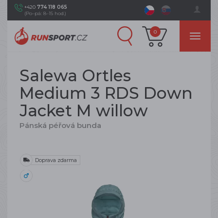
+420
774 118 065
(Po–pá: 8–15 hod.)
0
Salewa Ortles
Medium 3 RDS Down
Jacket M willow
Pánská péřová bunda
Doprava zdarma