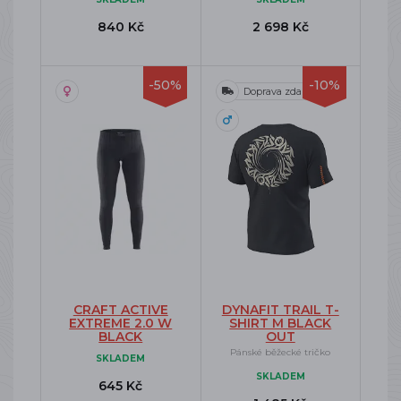
840 Kč
2 698 Kč
-50%
-10%
Doprava zdarma
CRAFT ACTIVE
DYNAFIT TRAIL T-
EXTREME 2.0 W
SHIRT M BLACK
BLACK
OUT
Pánské běžecké tričko
SKLADEM
SKLADEM
645 Kč