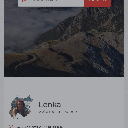
Lenka
Váš expert na kopce
+420
774 118 065