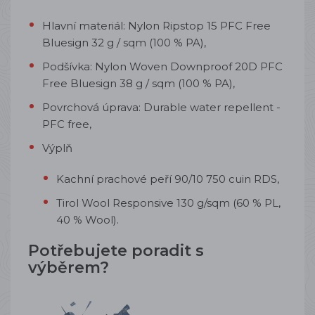
Hlavní materiál:
Nylon Ripstop 15 PFC Free
Bluesign 32 g / sqm (100 % PA),
Podšívka:
Nylon Woven Downproof 20D PFC
Free Bluesign 38 g / sqm (100 % PA),
Povrchová úprava:
Durable water repellent -
PFC free,
Výplň
Kachní prachové peří
90/10 750 cuin RDS,
Tirol Wool Responsive 130 g/sqm
(60 % PL,
40 % Wool).
Potřebujete poradit s
výběrem?