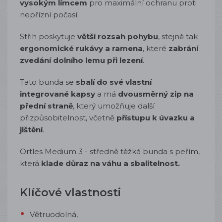
vysokým límcem
pro maximální ochranu proti
nepřízní počasí.
Střih poskytuje
větší rozsah pohybu
, stejně tak
ergonomické rukávy a ramena
, které
zabrání
zvedání dolního lemu
při lezení
.
Tato bunda se
sbalí do své vlastní
integrované kapsy
a má
dvousměrný zip na
přední straně
, který umožňuje další
přizpůsobitelnost, včetně
přístupu k úvazku a
jištění
.
Ortles Medium 3 - středně těžká bunda s peřím,
která
klade důraz na váhu a sbalitelnost.
Klíčové vlastnosti
Větruodolná,