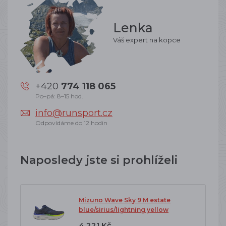
Lenka
Váš expert na kopce
+420
774 118 065
Po–pá: 8–15 hod.
info@runsport.cz
Odpovídáme do 12 hodin
Naposledy jste si prohlíželi
Mizuno Wave Sky 9 M estate
blue/sirius/lightning yellow
4 221 Kč