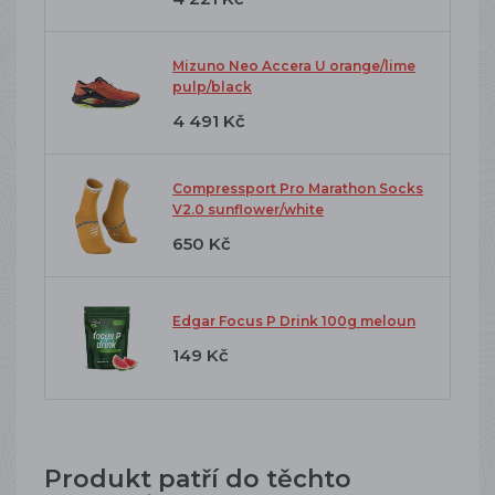
Mizuno Neo Accera U orange/lime
pulp/black
4 491 Kč
Compressport Pro Marathon Socks
V2.0 sunflower/white
650 Kč
Edgar Focus P Drink 100g meloun
149 Kč
Produkt patří do těchto