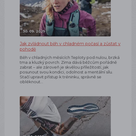
30. 09. 2025
Jak zvládnout běh v chladném počasí a zůstat v
pohodě
Běh v chladných měsících Teploty pod nulou, brzká
tma a kluzký povrch. Zima dává běžcům pořádně
zabrat – ale zároveň je skvělou příležitostí, jak
posunout svou kondici, odolnost a mentální sílu.
Stačí upravit přístup k tréninku, správně se
obléknout…