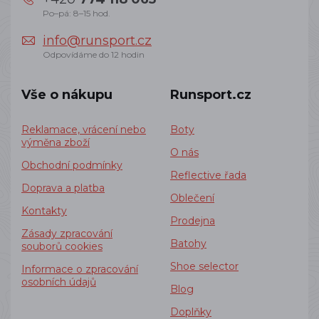
Po–pá: 8–15 hod.
info@runsport.cz
Odpovídáme do 12 hodin
Vše o nákupu
Runsport.cz
Reklamace, vrácení nebo
Boty
výměna zboží
O nás
Obchodní podmínky
Reflective řada
Doprava a platba
Oblečení
Kontakty
Prodejna
Zásady zpracování
Batohy
souborů cookies
Shoe selector
Informace o zpracování
osobních údajů
Blog
Doplňky