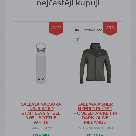
nejčastěji kupují
-20%
-17%
Doprava zdarma
SALEWA VALSURA
SALEWA AGNER
INSULATED
HYBRID PL/DST
STAINLESS STEEL
HOODED JACKET M
0,65L BOTTLE
DARK OLIVE
WHITE
MELANGE
Izolační láhev
Pánská outdoor mikina
SKLADEM
SKLADEM