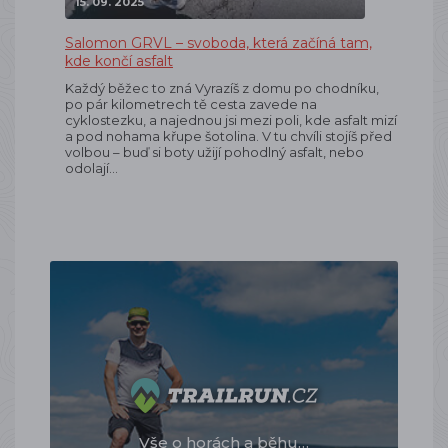
15. 09. 2025
Salomon GRVL – svoboda, která začíná tam,
kde končí asfalt
Každý běžec to zná Vyrazíš z domu po chodníku,
po pár kilometrech tě cesta zavede na
cyklostezku, a najednou jsi mezi poli, kde asfalt mizí
a pod nohama křupe šotolina. V tu chvíli stojíš před
volbou – buď si boty užijí pohodlný asfalt, nebo
odolají…
Vše o horách a běhu…