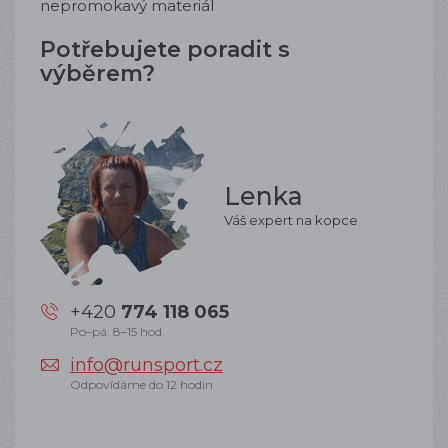
nepromokavý materiál
Potřebujete poradit s
výběrem?
Lenka
Váš expert na kopce
+420
774 118 065
Po–pá: 8–15 hod.
info@runsport.cz
Odpovídáme do 12 hodin