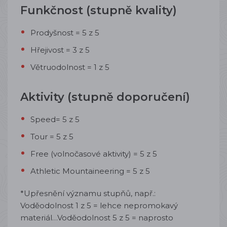
Funkčnost (stupně kvality)
Prodyšnost = 5 z 5
Hřejivost = 3 z 5
Větruodolnost = 1 z 5
Aktivity (stupně doporučení)
Speed= 5 z 5
Tour = 5 z 5
Free (volnočasové aktivity) = 5 z 5
Athletic Mountaineering = 5 z 5
*Upřesnění významu stupňů, např.:
Voděodolnost 1 z 5 = lehce nepromokavý
materiál…Voděodolnost 5 z 5 = naprosto