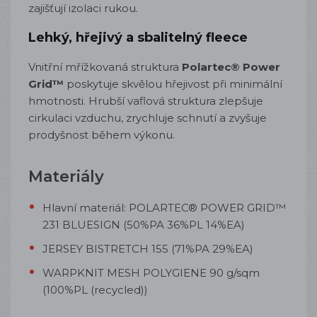
zajišťují izolaci rukou.
Lehký, hřejivý a sbalitelný fleece
Vnitřní mřížkovaná struktura
Polartec® Power
Grid™
poskytuje skvělou hřejivost při minimální
hmotnosti. Hrubší vaflová struktura zlepšuje
cirkulaci vzduchu, zrychluje schnutí a zvyšuje
prodyšnost během výkonu.
Materiály
Hlavní materiál:
POLARTEC® POWER GRID™
231 BLUESIGN (50%PA 36%PL 14%EA)
JERSEY BISTRETCH 155 (71%PA 29%EA)
WARPKNIT MESH POLYGIENE 90 g/sqm
(100%PL (recycled))