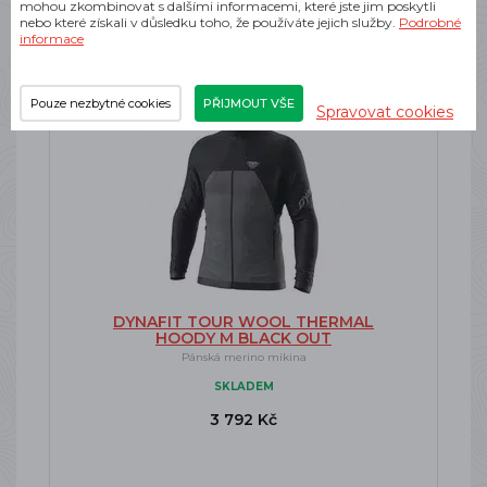
mohou zkombinovat s dalšími informacemi, které jste jim poskytli
nebo které získali v důsledku toho, že používáte jejich služby.
Podrobné
informace
-21%
Doprava zdarma
Pouze nezbytné cookies
PŘIJMOUT VŠE
Spravovat cookies
DYNAFIT TOUR WOOL THERMAL
HOODY M BLACK OUT
Pánská merino mikina
SKLADEM
3 792 Kč