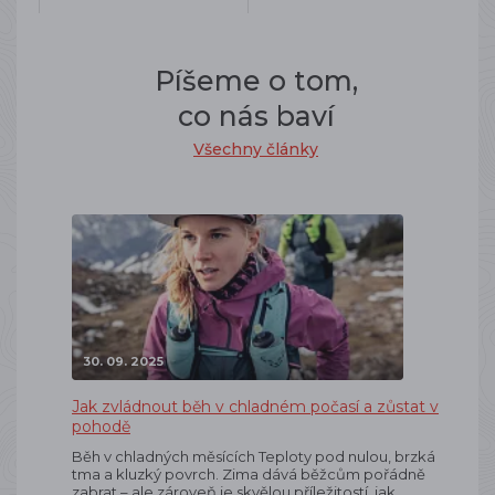
Píšeme o tom,
co nás baví
Všechny články
30. 09. 2025
Jak zvládnout běh v chladném počasí a zůstat v
pohodě
Běh v chladných měsících Teploty pod nulou, brzká
tma a kluzký povrch. Zima dává běžcům pořádně
zabrat – ale zároveň je skvělou příležitostí, jak