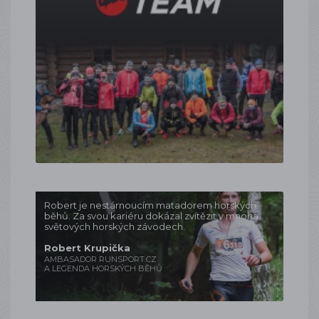
Robert je nestárnoucím matadorem horských
běhů. Za svou kariéru dokázal zvítězit v mnoha
světových horských závodech.
Robert Krupička
AMBASADOR RUNSPORT.CZ
A LEGENDA HORSKÝCH BĚHŮ