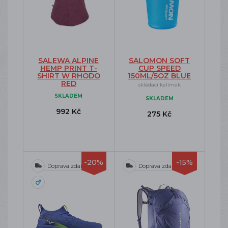
SALEWA ALPINE
SALOMON SOFT
HEMP PRINT T-
CUP SPEED
SHIRT W RHODO
150ML/5OZ BLUE
RED
skládací kelímek
SKLADEM
SKLADEM
992 Kč
275 Kč
-20%
-15%
Doprava zdarma
Doprava zdarma