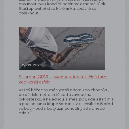
posunout svou kondici, odolnost a mentální sílu.
Stačí upravit přístup k tréninku, správně se
obléknout…
15. 09. 2025
Salomon GRVL – svoboda, která začíná tam,
kde končí asfalt
Každý běžec to zná Vyrazíš z domu po chodníku,
po pár kilometrech tě cesta zavede na
cyklostezku, a najednou jsi mezi poli, kde asfalt mizí
a pod nohama křupe šotolina. V tu chvíli stojíš před
volbou – buď si boty užijí pohodlný asfalt, nebo
odolají…