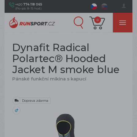
+420
774 118 065
(Po–pá: 8–15 hod.)
0
Dynafit Radical
Polartec® Hooded
Jacket M smoke blue
Pánské funkční mikina s kapucí
Doprava zdarma