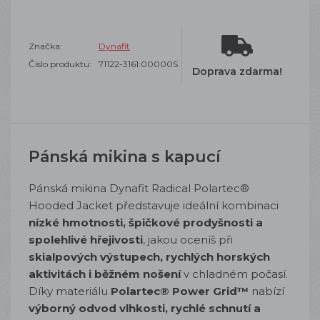
Značka:
Dynafit
Číslo produktu:
71122-3161:00000S
Doprava zdarma!
Pánská mikina s kapucí
Pánská mikina Dynafit Radical Polartec®
Hooded Jacket představuje ideální kombinaci
nízké hmotnosti, špičkové prodyšnosti a
spolehlivé hřejivosti
, jakou oceníš při
skialpových výstupech, rychlých horských
aktivitách i běžném nošení
v chladném počasí.
Díky materiálu
Polartec® Power Grid™
nabízí
výborný odvod vlhkosti, rychlé schnutí a