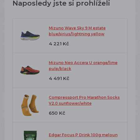
Naposledy jste si prohlíželi
Mizuno Wave Sky 9 M estate
blue/sirius/lightning yellow
4 221 Kč
Mizuno Neo Accera U orange/lime
pulp/black
4 491 Kč
Compressport Pro Marathon Socks
V2.0 sunflower/white
650 Kč
Edgar Focus P Drink 100g meloun