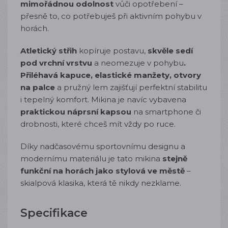
mimořádnou odolnost
vůči opotřebení –
přesně to, co potřebuješ při aktivním pohybu v
horách.
Atletický střih
kopíruje postavu,
skvěle sedí
pod vrchní vrstvu
a neomezuje v pohybu
.
Přiléhavá kapuce, elastické manžety, otvory
na palce
a pružný lem zajišťují perfektní stabilitu
i tepelný komfort. Mikina je navíc vybavena
praktickou náprsní kapsou
na smartphone či
drobnosti, které chceš mít vždy po ruce.
Díky nadčasovému sportovnímu designu a
modernímu materiálu je tato mikina
stejně
funkční na horách jako stylová ve městě
–
skialpová klasika, která tě nikdy nezklame.
Specifikace