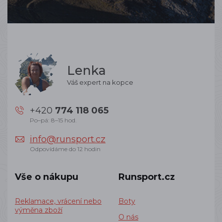
Lenka
Váš expert na kopce
+420
774 118 065
Po–pá: 8–15 hod.
info@runsport.cz
Odpovídáme do 12 hodin
Vše o nákupu
Runsport.cz
Reklamace, vrácení nebo
Boty
výměna zboží
O nás