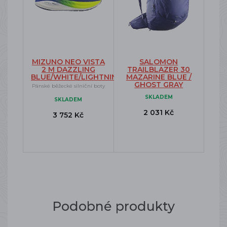
MIZUNO NEO VISTA
SALOMON
2 M DAZZLING
TRAILBLAZER 30
BLUE/WHITE/LIGHTNING
MAZARINE BLUE /
GHOST GRAY
Pánské běžecké silniční boty
SKLADEM
SKLADEM
2 031 Kč
3 752 Kč
Podobné produkty