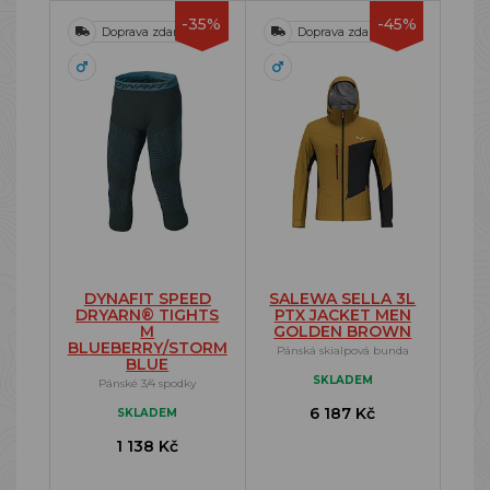
-35%
-45%
Doprava zdarma
Doprava zdarma
DYNAFIT SPEED
SALEWA SELLA 3L
DRYARN® TIGHTS
PTX JACKET MEN
M
GOLDEN BROWN
BLUEBERRY/STORM
Pánská skialpová bunda
BLUE
SKLADEM
Pánské 3/4 spodky
6 187 Kč
SKLADEM
1 138 Kč