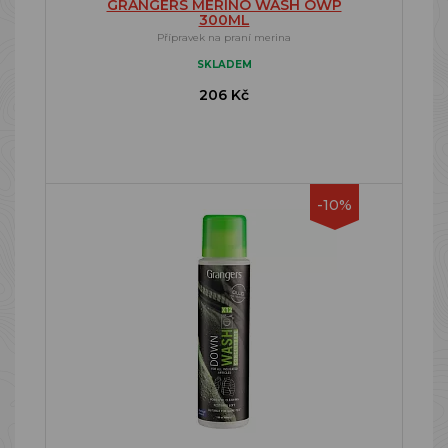
GRANGERS MERINO WASH OWP
300ML
Přípravek na praní merina
SKLADEM
206 Kč
-10%