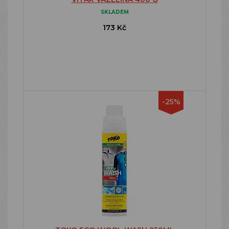
SKLADEM
173 Kč
-25%