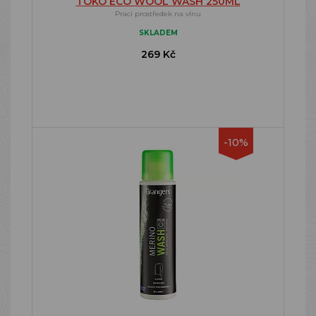
TOKO ECO WOOL WASH 250ML
Prací prostředek na vlnu
SKLADEM
269 Kč
-10%