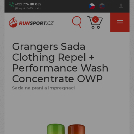
+420
774 118 065
(Po–pá: 8–15 hod.)
0
Grangers Sada
Clothing Repel +
Performance Wash
Concentrate OWP
Sada na praní a impregnaci