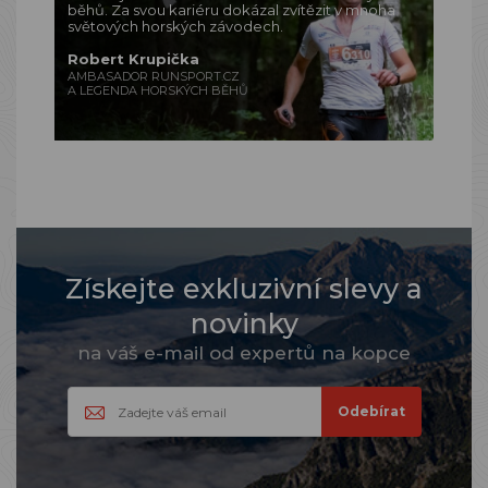
běhů. Za svou kariéru dokázal zvítězit v mnoha
světových horských závodech.
Robert Krupička
AMBASADOR RUNSPORT.CZ
A LEGENDA HORSKÝCH BĚHŮ
Získejte exkluzivní slevy a
novinky
na váš e-mail od expertů na kopce