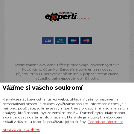
Podle zákona o evidenci tržeb je prodávající povinen vystavit
kupujícímu účtenku. Zároveň je povinen zaevidovat
přijatou tržbu u správce daně online; v případě technického
výpadku pak nejpozději do 48 hodin.
Vážíme si vašeho soukromí
© 2013 - 2026 Runsport.cz, všechna práva vyhrazena
K analýze návštěvnosti a funkcí webu, ukládání vašeho nastavení a
personalizaci obsahu a reklam využíváme cookies. Informace o tom, jak
náš web používáte, sdílíme se svými partnery pro sociální média, inzerci a
Realizace
CZECHGROUP.cz
analýzy, kteří mohou být ze zemí mimo EU. Partneři tyto údaje mohou
zkombinovat s dalšími informacemi, které jste jim poskytli nebo které
získali v důsledku toho, že používáte jejich služby.
Podrobné informace
Spravovat cookies