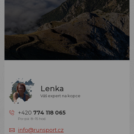
Lenka
Váš expert na kopce
+420
774 118 065
Po–pá: 8–15 hod.
info@runsport.cz