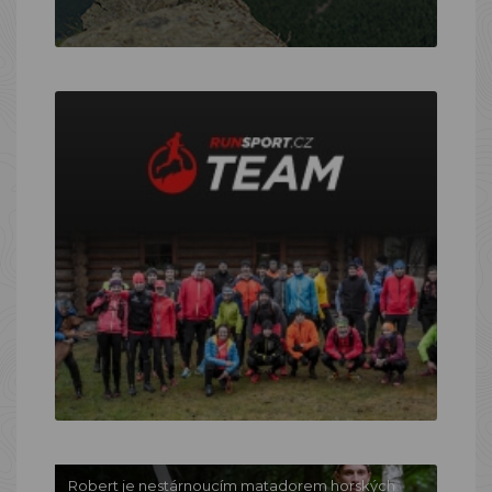
Robert je nestárnoucím matadorem horských