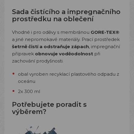
Sada čistícího a impregnačního
prostředku na oblečení
Vhodné i pro oděvy s membránou
GORE-TEX®
a jiné nepromokavé materiály. Prací prostředek
šetrně čistí a odstraňuje zápach
, impregnační
přípravek
obnovuje voděodolnost
při
zachování prodyšnosti.
obal vyroben recyklací plastového odpadu z
oceánu
2x 300 ml
Potřebujete poradit s
výběrem?