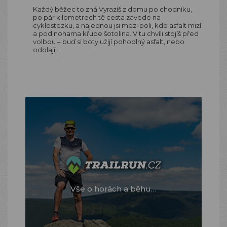
Každý běžec to zná Vyrazíš z domu po chodníku,
po pár kilometrech tě cesta zavede na
cyklostezku, a najednou jsi mezi poli, kde asfalt mizí
a pod nohama křupe šotolina. V tu chvíli stojíš před
volbou – buď si boty užijí pohodlný asfalt, nebo
odolají…
Vše o horách a běhu…