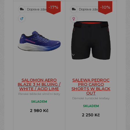
-17%
-10%
Doprava zdarma
Doprava zdarma
SALOMON AERO
SALEWA PEDROC
BLAZE 3 M BLUING /
PRO CARGO
WHITE / ACID LIME
SHORTS W BLACK
OUT
Pánské běžecké silniční boty
Dámské turistické kraťasy
SKLADEM
SKLADEM
2 980 Kč
2 250 Kč