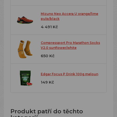
Mizuno Neo Accera U orange/lime
pulp/black
4 491 Kč
Compressport Pro Marathon Socks
V2.0 sunflower/white
650 Kč
Edgar Focus P Drink 100g meloun
149 Kč
Produkt patří do těchto