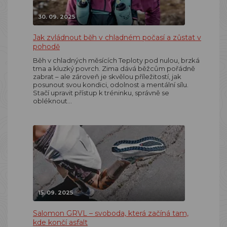
30. 09. 2025
Jak zvládnout běh v chladném počasí a zůstat v
pohodě
Běh v chladných měsících Teploty pod nulou, brzká
tma a kluzký povrch. Zima dává běžcům pořádně
zabrat – ale zároveň je skvělou příležitostí, jak
posunout svou kondici, odolnost a mentální sílu.
Stačí upravit přístup k tréninku, správně se
obléknout…
15. 09. 2025
Salomon GRVL – svoboda, která začíná tam,
kde končí asfalt