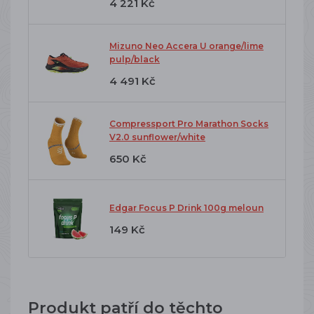
4 221 Kč
Mizuno Neo Accera U orange/lime
pulp/black
4 491 Kč
Compressport Pro Marathon Socks
V2.0 sunflower/white
650 Kč
Edgar Focus P Drink 100g meloun
149 Kč
Produkt patří do těchto