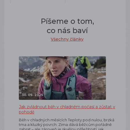
Píšeme o tom,
co nás baví
Všechny články
30. 09. 2025
Jak zvládnout běh v chladném počasí a zůstat v
pohodě
Běh v chladných měsících Teploty pod nulou, brzká
tma a kluzký povrch. Zima dává běžcům pořádně
zabrat – ale zároveň je skvělou příležitostí, jak