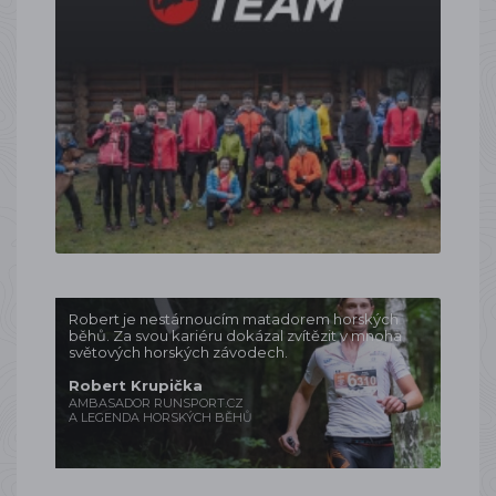
Robert je nestárnoucím matadorem horských
běhů. Za svou kariéru dokázal zvítězit v mnoha
světových horských závodech.
Robert Krupička
AMBASADOR RUNSPORT.CZ
A LEGENDA HORSKÝCH BĚHŮ