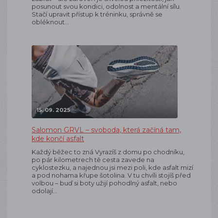
posunout svou kondici, odolnost a mentální sílu.
Stačí upravit přístup k tréninku, správně se
obléknout…
15. 09. 2025
Salomon GRVL – svoboda, která začíná tam,
kde končí asfalt
Každý běžec to zná Vyrazíš z domu po chodníku,
po pár kilometrech tě cesta zavede na
cyklostezku, a najednou jsi mezi poli, kde asfalt mizí
a pod nohama křupe šotolina. V tu chvíli stojíš před
volbou – buď si boty užijí pohodlný asfalt, nebo
odolají…