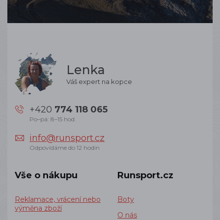
Lenka
Váš expert na kopce
+420
774 118 065
Po–pá: 8–15 hod.
info@runsport.cz
Odpovídáme do 12 hodin
Vše o nákupu
Runsport.cz
Reklamace, vrácení nebo
Boty
výměna zboží
O nás