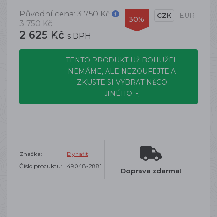
Původní cena:
3 750 Kč
CZK
EUR
30%
3 750 Kč
2 625 Kč
s DPH
TENTO PRODUKT UŽ BOHUŽEL
NEMÁME, ALE NEZOUFEJTE A
ZKUSTE SI VYBRAT NĚCO
JINÉHO :-)
Značka:
Dynafit
Číslo produktu:
49048-2881
Doprava zdarma!