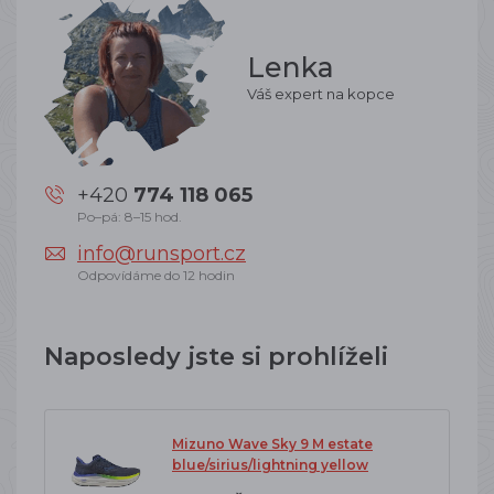
Lenka
Váš expert na kopce
+420
774 118 065
Po–pá: 8–15 hod.
info@runsport.cz
Odpovídáme do 12 hodin
Naposledy jste si prohlíželi
Mizuno Wave Sky 9 M estate
blue/sirius/lightning yellow