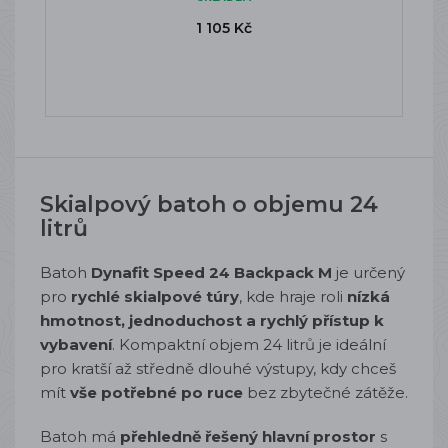
1 105 Kč
Skialpový batoh o objemu 24
litrů
Batoh
Dynafit
Speed 24 Backpack M
je určený
pro
rychlé skialpové túry
, kde hraje roli
nízká
hmotnost, jednoduchost a rychlý přístup k
vybavení
. Kompaktní objem 24 litrů je ideální
pro kratší až středně dlouhé výstupy, kdy chceš
mít
vše potřebné po ruce
bez zbytečné zátěže.
Batoh má
přehledně řešený hlavní prostor
s