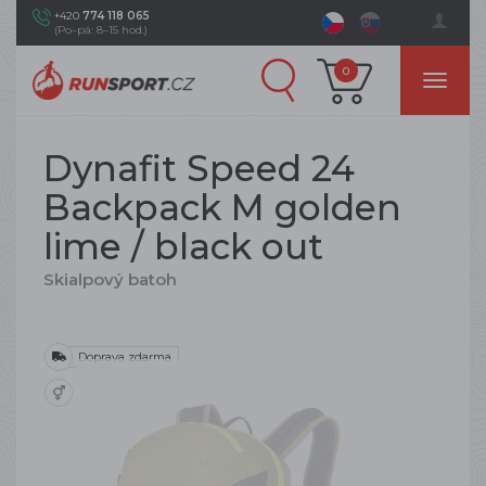
+420
774 118 065
(Po–pá: 8–15 hod.)
0
Dynafit Speed 24
Backpack M golden
lime / black out
Skialpový batoh
Doprava zdarma