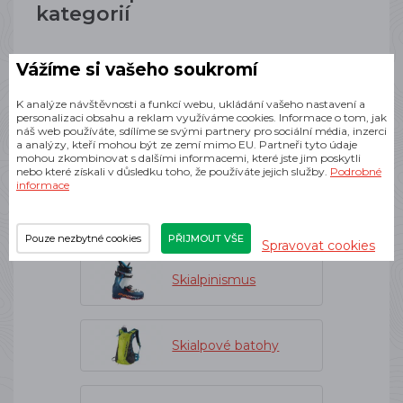
kategorií
Vážíme si vašeho soukromí
Batohy a vesty
K analýze návštěvnosti a funkcí webu, ukládání vašeho nastavení a
personalizaci obsahu a reklam využíváme cookies. Informace o tom, jak
náš web používáte, sdílíme se svými partnery pro sociální média, inzerci
a analýzy, kteří mohou být ze zemí mimo EU. Partneři tyto údaje
Dynafit
mohou zkombinovat s dalšími informacemi, které jste jim poskytli
nebo které získali v důsledku toho, že používáte jejich služby.
Podrobné
informace
Batohy pro skitouring
Pouze nezbytné cookies
PŘIJMOUT VŠE
Spravovat cookies
Skialpinismus
Skialpové batohy