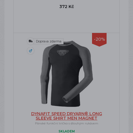
372 Kč
-20%
Doprava zdarma
DYNAFIT SPEED DRYARN® LONG
SLEEVE SHIRT MEN MAGNET
Pánské funkční tričko s dlouhým rukávem
SKLADEM