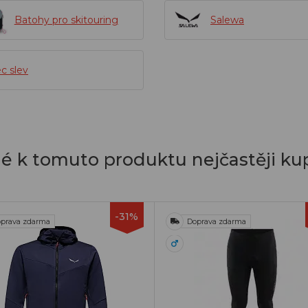
Batohy pro skitouring
Salewa
c slev
dé k tomuto produktu nejčastěji kup
-31%
prava zdarma
Doprava zdarma