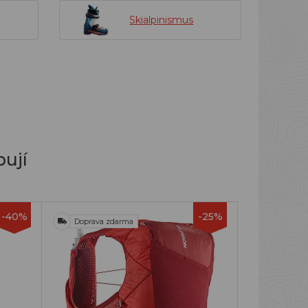
Skialpinismus
ují
-40%
-25%
Doprava zdarma