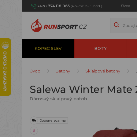
Úvod
+420
774 118 065
(Po–pá: 8–15 hod.)
KOPEC SLEV
BOTY
Úvod
Batohy
Skialpové batohy
Salewa Winter Mate 
Dámský skialpový batoh
Doprava zdarma