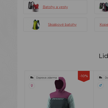
Batohy a vesty
Skialpové batohy
Kope
Li
-10%
Doprava zdarma
Do