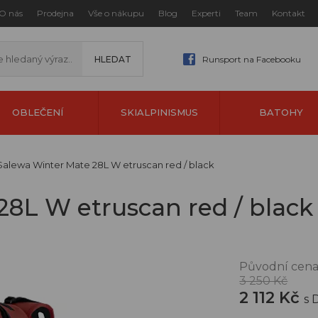
O nás
Prodejna
Vše o nákupu
Blog
Experti
Team
Kontakt
Runsport na Facebooku
OBLEČENÍ
SKIALPINISMUS
BATOHY
Salewa Winter Mate 28L W etruscan red / black
28L W etruscan red / black
Původní cena
3 250 Kč
2 112 Kč
s 