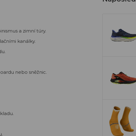
nismus a zimní túry.
ačními kanálky.
du.
oardu nebo sněžnic.
kladu.
u.