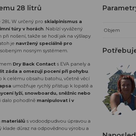
emu 28 litrů
Parametr
e 28L W určený pro
skialpinismus a
imní túry v horách
. Nabízí vyvážený
Objem
i nošení, takže se hodí jak na výšlapy
atoh je
navržený speciálně pro
Potřebuj
izpůsobeným nosným systémem.
témem
Dry Back Contact
s EVA panely a
it záda a omezují pocení při pohybu
.
p k celému obsahu batohu, včetně věcí
kapsa
umožňuje rychlý přístup k lopatě a
ycení lyží, snowboardu, sněžnic nebo
mi dalo pohodlně
manipulovat i v
 materiálů
s vodoodpudivou úpravou a
rý klade důraz na odpovědnou výrobu a
Naposledy