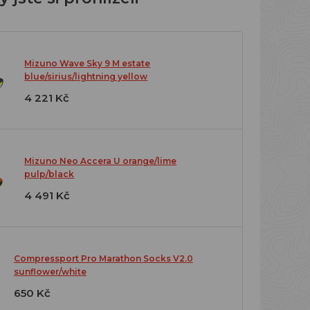
Mizuno Wave Sky 9 M estate
blue/sirius/lightning yellow
4 221 Kč
Mizuno Neo Accera U orange/lime
pulp/black
4 491 Kč
Compressport Pro Marathon Socks V2.0
sunflower/white
650 Kč