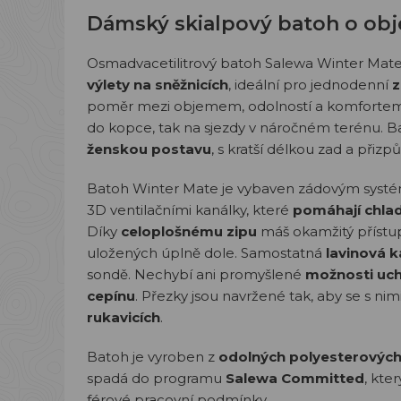
Dámský skialpový batoh o obj
Osmadvacetilitrový batoh Salewa Winter Mat
výlety na sněžnicích
, ideální pro jednodenní
z
poměr mezi objemem, odolností a komfortem př
do kopce, tak na sjezdy v náročném terénu. B
ženskou postavu
, s kratší délkou zad a př
Batoh Winter Mate je vybaven zádovým sys
3D ventilačními kanálky, které
pomáhají chlad
Díky
celoplošnému zipu
máš okamžitý přístu
uložených úplně dole. Samostatná
lavinová 
sondě. Nechybí ani promyšlené
možnosti uch
cepínu
. Přezky jsou navržené tak, aby se s ni
rukavicích
.
Batoh je vyroben z
odolných polyesterových
spadá do programu
Salewa Committed
, kte
férové pracovní podmínky.