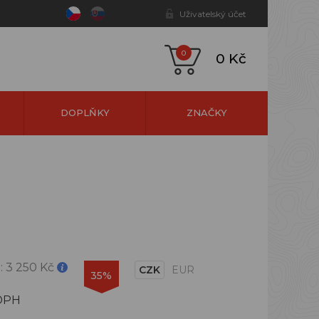
Uživatelský účet
0
0 Kč
DOPLŇKY
ZNAČKY
:
3 250 Kč
CZK
EUR
35%
DPH