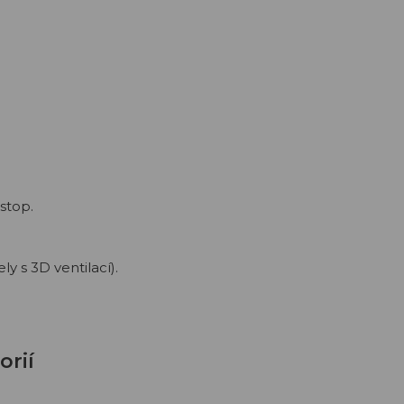
stop.
y s 3D ventilací).
orií