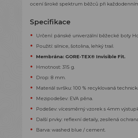
ocení široké spektrum běžců při každodenním
Specifikace
Určení: pánské univerzální běžecké boty H
Použití: silnice, šotolina, lehký trail.
Membrána: GORE-TEX® Invisible Fit.
Hmotnost: 315 g.
Drop: 8 mm.
Materiál svršku: 100 % recyklovaná technická
Mezipodešev: EVA pěna.
Podešev: vícesměrný vzorek s 4mm výstupk
Další prvky: reflexní detaily, zesílená ochrana
Barva: washed blue / cement.