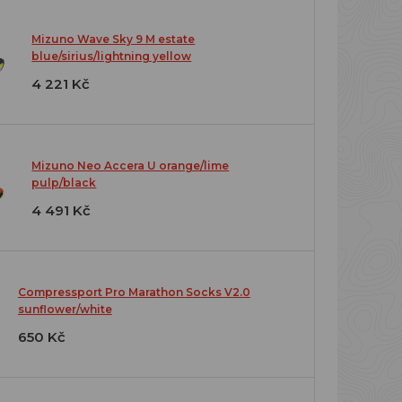
Mizuno Wave Sky 9 M estate
blue/sirius/lightning yellow
4 221 Kč
Mizuno Neo Accera U orange/lime
pulp/black
4 491 Kč
Compressport Pro Marathon Socks V2.0
sunflower/white
650 Kč