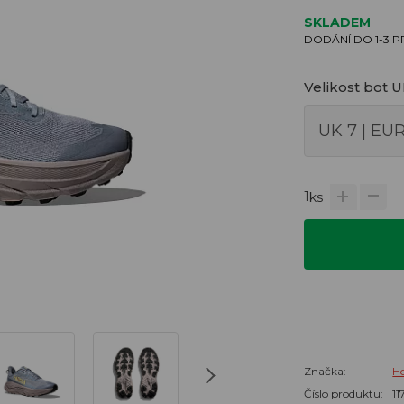
SKLADEM
DODÁNÍ DO 1-3 
Velikost bot 
1
ks
Značka:
H
Číslo produktu:
1