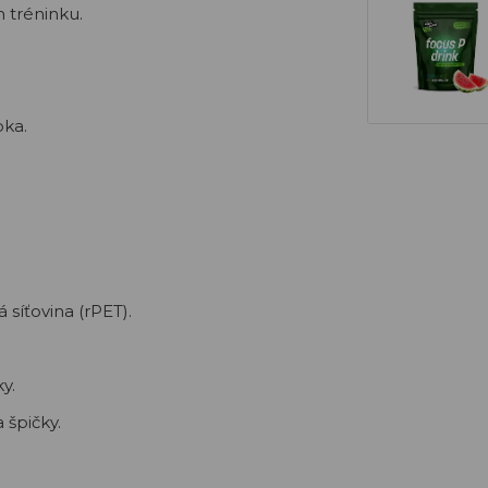
 tréninku.
oka.
 síťovina (rPET).
y.
 špičky.