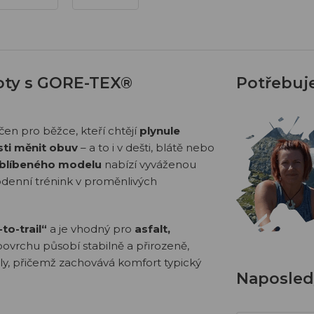
boty s GORE-TEX®
Potřebuj
čen pro běžce, kteří chtějí
plynule
sti měnit obuv
– a to i v dešti, blátě nebo
oblíbeného modelu
nabízí vyváženou
dodenní trénink v proměnlivých
to-trail“
a je vhodný pro
asfalt,
ovrchu působí stabilně a přirozeně,
roly, přičemž zachovává komfort typický
Naposledy