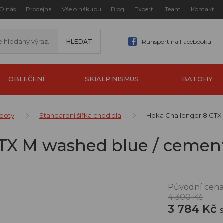
O nás
Prodejna
Vše o nákupu
Blog
Experti
Team
Kontakt
Runsport na Facebooku
OBLEČENÍ
SKIALPINISMUS
BATOHY
 boty
Standardní šířka chodidla
Hoka Challenger 8 GTX
TX M washed blue / cemen
Původní cena
4 300 Kč
3 784 Kč