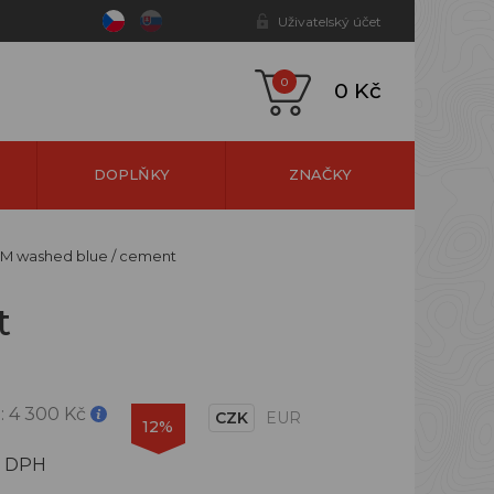
Uživatelský účet
0
0 Kč
DOPLŇKY
ZNAČKY
 M washed blue / cement
t
:
4 300 Kč
CZK
EUR
12%
s DPH