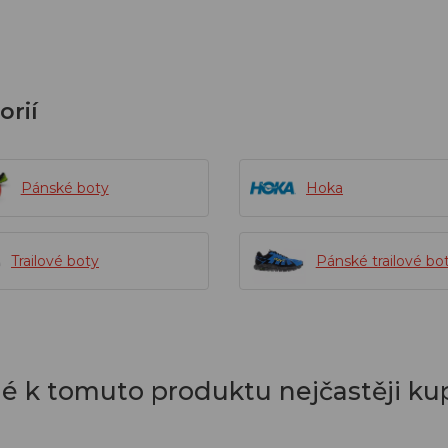
orií
Pánské boty
Hoka
Trailové boty
Pánské trailové bo
dé k tomuto produktu nejčastěji kup