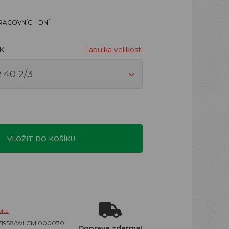
PRACOVNÍCH DNÍ
UK
Tabulka velikostí
VLOŽIT DO KOŠÍKU
oka
171958/WLCM:000070
Doprava zdarma!