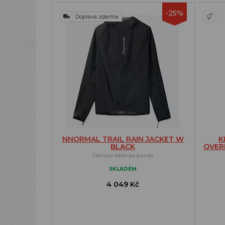
-25%
Doprava zdarma
NNORMAL TRAIL RAIN JACKET W
K
BLACK
OVERB
Dámská běžecká bunda
SKLADEM
4 049 Kč