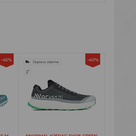
-45%
-40%
Doprava zdarma