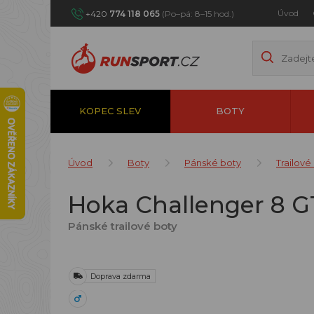
Úvod
+420
774 118 065
(Po–pá: 8–15 hod.)
KOPEC SLEV
BOTY
Úvod
Boty
Pánské boty
Trailové
Hoka Challenger 8 G
Pánské trailové boty
Doprava zdarma