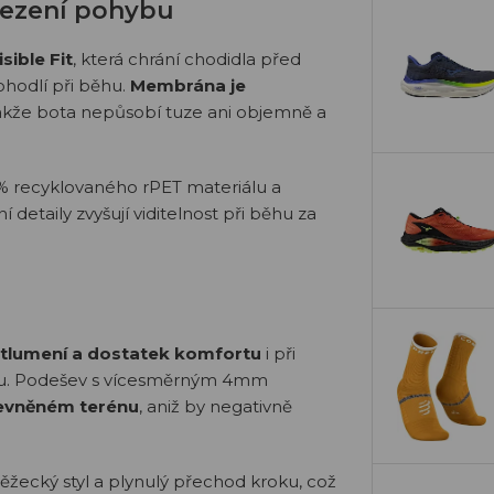
mezení pohybu
sible Fit
, která chrání chodidla před
ohodlí při běhu.
Membrána je
takže bota nepůsobí tuze ani objemně a
 % recyklovaného rPET materiálu a
ní detaily zvyšují viditelnost při běhu za
tlumení a dostatek komfortu
i při
hu. Podešev s vícesměrným 4mm
pevněném terénu
, aniž by negativně
žecký styl a plynulý přechod kroku, což