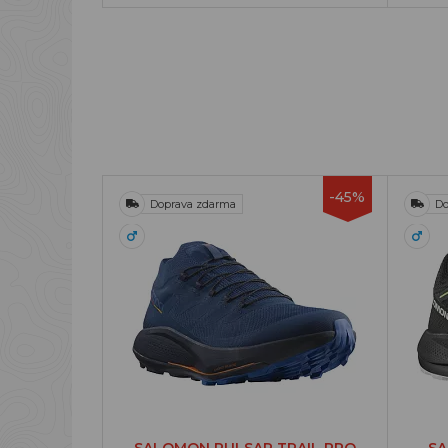
-45%
Doprava zdarma
Do