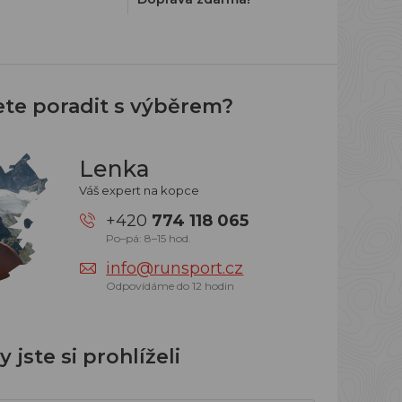
ete poradit s výběrem?
Lenka
Váš expert na kopce
+420
774 118 065
Po–pá: 8–15 hod.
info@runsport.cz
Odpovídáme do 12 hodin
 jste si prohlíželi