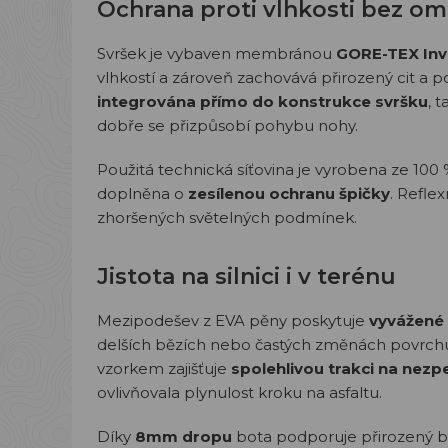
Ochrana proti vlhkosti bez o
Svršek je vybaven membránou
GORE-TEX Invi
vlhkostí a zároveň zachovává přirozený cit a p
integrována přímo do konstrukce svršku
, 
dobře se přizpůsobí pohybu nohy.
Použitá technická síťovina je vyrobena ze 100
doplněna o
zesílenou ochranu špičky
. Reflex
zhoršených světelných podmínek.
Jistota na silnici i v terénu
Mezipodešev z EVA pěny poskytuje
vyvážené 
delších bězích nebo častých změnách povrc
vzorkem zajišťuje
spolehlivou trakci na nez
ovlivňovala plynulost kroku na asfaltu.
Díky
8mm dropu
bota podporuje přirozený bě