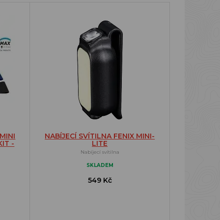
MINI
NABÍJECÍ SVÍTILNA FENIX MINI-
IT -
LITE
Nabíjecí svítilna
SKLADEM
549 Kč