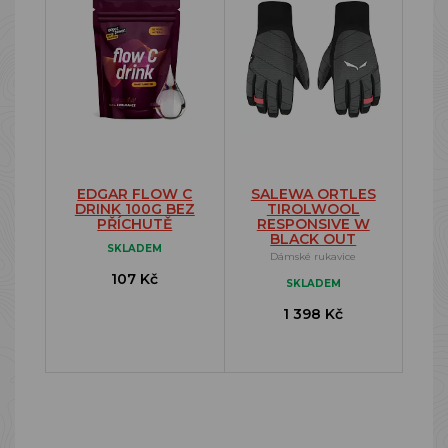
EDGAR FLOW C
SALEWA ORTLES
DRINK 100G BEZ
TIROLWOOL
PŘÍCHUTĚ
RESPONSIVE W
BLACK OUT
SKLADEM
Dámské rukavice
107 Kč
SKLADEM
1 398 Kč