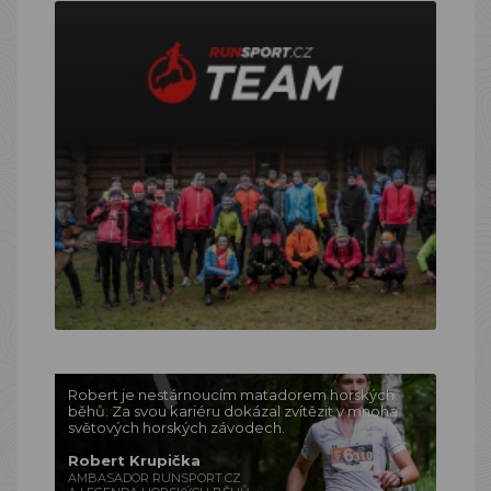
Robert je nestárnoucím matadorem horských
běhů. Za svou kariéru dokázal zvítězit v mnoha
světových horských závodech.
Robert Krupička
AMBASADOR RUNSPORT.CZ