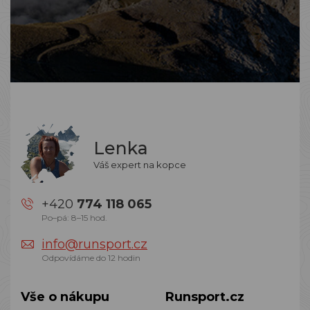
Lenka
Váš expert na kopce
+420
774 118 065
Po–pá: 8–15 hod.
info@runsport.cz
Odpovídáme do 12 hodin
Vše o nákupu
Runsport.cz