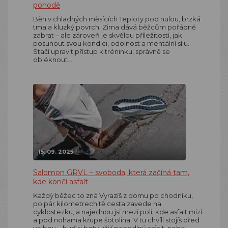
pohodě
Běh v chladných měsících Teploty pod nulou, brzká
tma a kluzký povrch. Zima dává běžcům pořádně
zabrat – ale zároveň je skvělou příležitostí, jak
posunout svou kondici, odolnost a mentální sílu.
Stačí upravit přístup k tréninku, správně se
obléknout…
15. 09. 2025
Salomon GRVL – svoboda, která začíná tam,
kde končí asfalt
Každý běžec to zná Vyrazíš z domu po chodníku,
po pár kilometrech tě cesta zavede na
cyklostezku, a najednou jsi mezi poli, kde asfalt mizí
a pod nohama křupe šotolina. V tu chvíli stojíš před