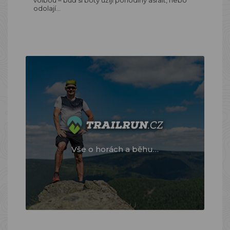
volbou – buď si boty užijí pohodlný asfalt, nebo
odolají…
Vše o horách a běhu…