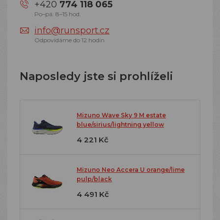
+420
774 118 065
Po–pá: 8–15 hod.
info@runsport.cz
Odpovídáme do 12 hodin
Naposledy jste si prohlíželi
Mizuno Wave Sky 9 M estate
blue/sirius/lightning yellow
4 221 Kč
Mizuno Neo Accera U orange/lime
pulp/black
4 491 Kč