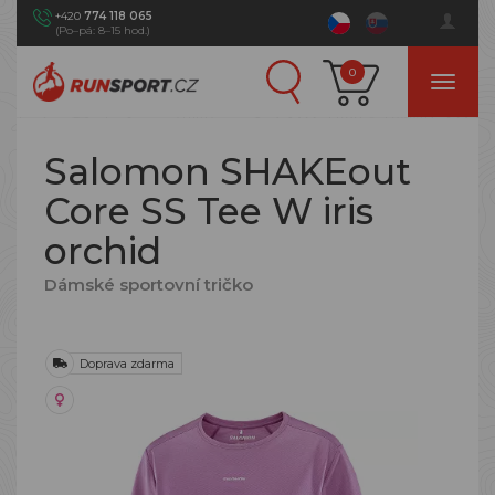
+420
774 118 065
(Po–pá: 8–15 hod.)
0
Salomon SHAKEout
Core SS Tee W iris
orchid
Dámské sportovní tričko
Doprava zdarma