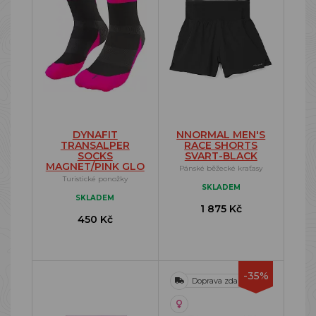
DYNAFIT
NNORMAL MEN'S
TRANSALPER
RACE SHORTS
SOCKS
SVART-BLACK
MAGNET/PINK GLO
Pánské běžecké kraťasy
Turistické ponožky
SKLADEM
SKLADEM
1 875 Kč
450 Kč
-35%
Doprava zdarma