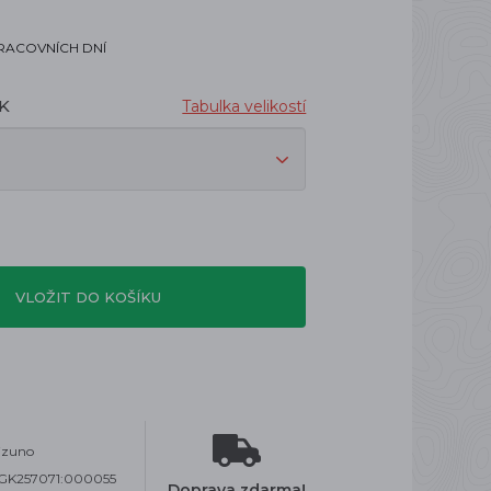
PRACOVNÍCH DNÍ
UK
Tabulka velikostí
VLOŽIT DO KOŠÍKU
izuno
1GK257071:000055
Doprava zdarma!