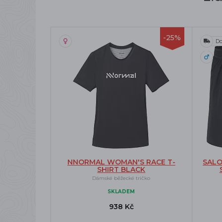
-25%
Do
NNORMAL WOMAN'S RACE T-
SALO
SHIRT BLACK
Dámské běžecké tričko
SKLADEM
938 Kč