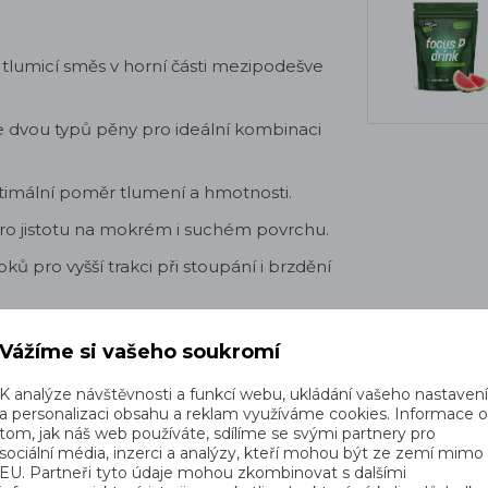
lumicí směs v horní části mezipodešve
e dvou typů pěny pro ideální kombinaci
imální poměr tlumení a hmotnosti.
ro jistotu na mokrém i suchém povrchu.
pků pro vyšší trakci při stoupání i brzdění
omfortní usazení chodidla.
Vážíme si vašeho soukromí
K analýze návštěvnosti a funkcí webu, ukládání vašeho nastaven
a personalizaci obsahu a reklam využíváme cookies. Informace 
tom, jak náš web používáte, sdílíme se svými partnery pro
sociální média, inzerci a analýzy, kteří mohou být ze zemí mimo
EU. Partneři tyto údaje mohou zkombinovat s dalšími