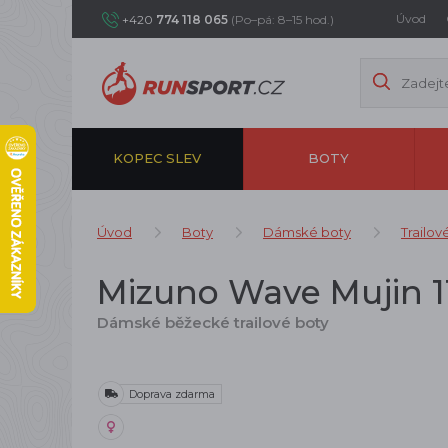
Úvod
+420
774 118 065
(Po–pá: 8–15 hod.)
KOPEC SLEV
BOTY
Úvod
Boty
Dámské boty
Trailov
Mizuno Wave Mujin 11
Dámské běžecké trailové boty
Doprava zdarma