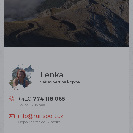
Lenka
Váš expert na kopce
+420
774 118 065
Po–pá: 8–15 hod.
info@runsport.cz
Odpovídáme do 12 hodin