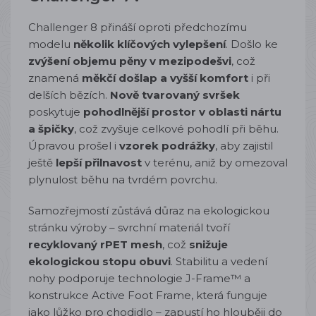
Challenger 8 přináší oproti předchozímu
modelu
několik klíčových vylepšení
. Došlo ke
zvýšení objemu pěny v mezipodešvi
, což
znamená
měkčí došlap a vyšší komfort
i při
delších bězích.
Nově tvarovaný svršek
poskytuje
pohodlnější prostor v oblasti nártu
a špičky
, což zvyšuje celkové pohodlí při běhu.
Úpravou prošel i
vzorek podrážky
, aby zajistil
ještě
lepší přilnavost
v terénu, aniž by omezoval
plynulost běhu na tvrdém povrchu.
Samozřejmostí zůstává důraz na ekologickou
stránku výroby – svrchní materiál tvoří
recyklovaný rPET mesh
, což
snižuje
ekologickou stopu obuvi
. Stabilitu a vedení
nohy podporuje technologie J-Frame™ a
konstrukce Active Foot Frame, která funguje
jako lůžko pro chodidlo – zapustí ho hlouběji do