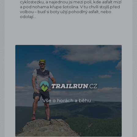
cyklostezku, a najednou jsi mezi poli, kde asfalt mizí
a pod nohama křupe šotolina. V tu chvíli stojíš před
volbou – buď si boty užijí pohodlný asfalt, nebo
odolají…
Vše o horách a běhu…