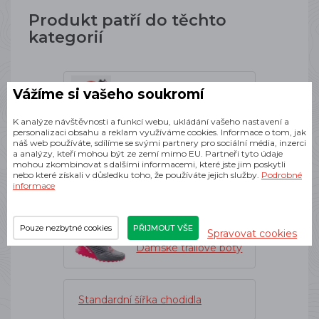
Produkt patří do těchto
kategorií
Běžecké boty
Vážíme si vašeho soukromí
K analýze návštěvnosti a funkcí webu, ukládání vašeho nastavení a
personalizaci obsahu a reklam využíváme cookies. Informace o tom, jak
náš web používáte, sdílíme se svými partnery pro sociální média, inzerci
Dámské boty
a analýzy, kteří mohou být ze zemí mimo EU. Partneři tyto údaje
mohou zkombinovat s dalšími informacemi, které jste jim poskytli
nebo které získali v důsledku toho, že používáte jejich služby.
Podrobné
informace
Hoka
Pouze nezbytné cookies
PŘIJMOUT VŠE
Spravovat cookies
Dámské trailové boty
Standardní šířka chodidla