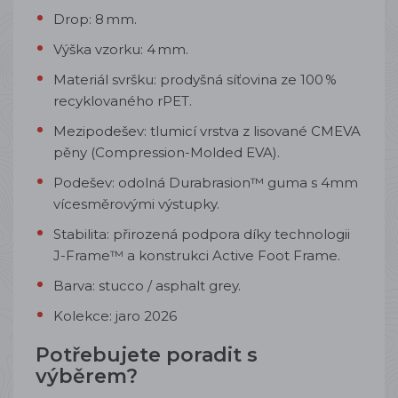
Drop: 8 mm.
Výška vzorku: 4 mm.
Materiál svršku: prodyšná síťovina ze 100 %
recyklovaného rPET.
Mezipodešev: tlumicí vrstva z lisované CMEVA
pěny (Compression-Molded EVA).
Podešev: odolná Durabrasion™ guma s 4mm
vícesměrovými výstupky.
Stabilita: přirozená podpora díky technologii
J-Frame™ a konstrukci Active Foot Frame.
Barva: stucco / asphalt grey.
Kolekce: jaro 2026
Potřebujete poradit s
výběrem?