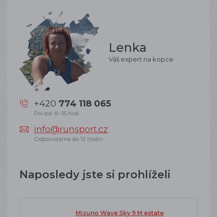
Lenka
Váš expert na kopce
+420
774 118 065
Po–pá: 8–15 hod.
info@runsport.cz
Odpovídáme do 12 hodin
Naposledy jste si prohlíželi
Mizuno Wave Sky 9 M estate