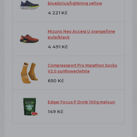
blue/sirius/lightning yellow
4 221 Kč
Mizuno Neo Accera U orange/lime
pulp/black
4 491 Kč
Compressport Pro Marathon Socks
V2.0 sunflower/white
650 Kč
Edgar Focus P Drink 100g meloun
149 Kč