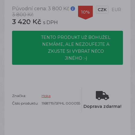
Původní cena:
3 800 Kč
CZK
EUR
10%
3 800 Kč
3 420 Kč
s DPH
TENTO PRODUKT UŽ BOHUŽEL
NEMÁME, ALE NEZOUFEJTE A
ZKUSTE SI VYBRAT NĚCO
JINÉHO :-)
Značka:
Hoka
Číslo produktu:
1168719/SPHL:000055
Doprava zdarma!