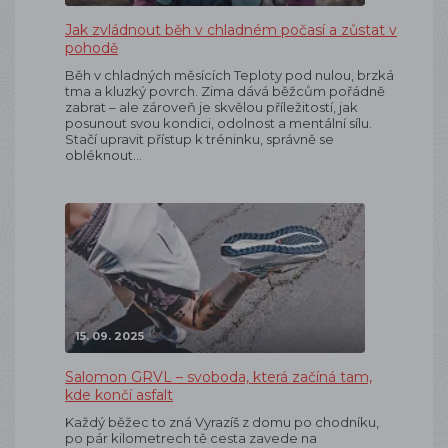
Jak zvládnout běh v chladném počasí a zůstat v
pohodě
Běh v chladných měsících Teploty pod nulou, brzká
tma a kluzký povrch. Zima dává běžcům pořádně
zabrat – ale zároveň je skvělou příležitostí, jak
posunout svou kondici, odolnost a mentální sílu.
Stačí upravit přístup k tréninku, správně se
obléknout…
15. 09. 2025
Salomon GRVL – svoboda, která začíná tam,
kde končí asfalt
Každý běžec to zná Vyrazíš z domu po chodníku,
po pár kilometrech tě cesta zavede na