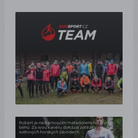
Robert je nestárnoucím matadorem horských
běhů. Za svou kariéru dokázal zvítězit v mnoha
světových horských závodech.