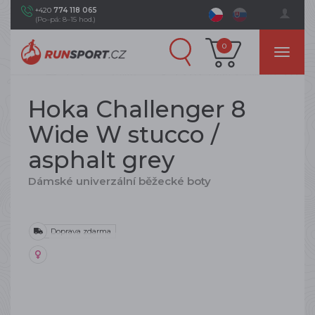
+420
774 118 065
(Po–pá: 8–15 hod.)
0
Hoka Challenger 8
Wide W stucco /
asphalt grey
Dámské univerzální běžecké boty
Doprava zdarma