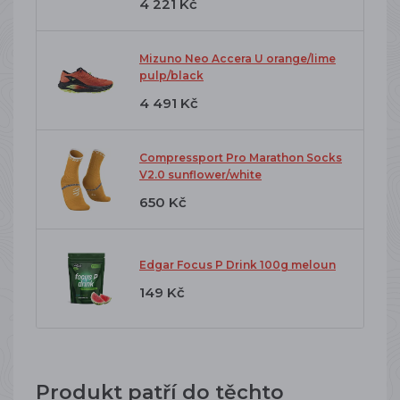
4 221 Kč
Mizuno Neo Accera U orange/lime
pulp/black
4 491 Kč
Compressport Pro Marathon Socks
V2.0 sunflower/white
650 Kč
Edgar Focus P Drink 100g meloun
149 Kč
Produkt patří do těchto