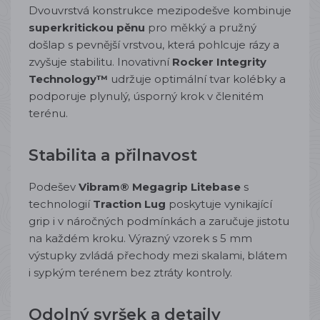
Dvouvrstvá konstrukce mezipodešve kombinuje
superkritickou pěnu
pro měkký a pružný
došlap s pevnější vrstvou, která pohlcuje rázy a
zvyšuje stabilitu. Inovativní
Rocker Integrity
Technology™
udržuje optimální tvar kolébky a
podporuje plynulý, úsporný krok v členitém
terénu.
Stabilita a přilnavost
Podešev
Vibram® Megagrip Litebase
s
technologií
Traction Lug
poskytuje vynikající
grip i v náročných podmínkách a zaručuje jistotu
na každém kroku. Výrazný vzorek s 5 mm
výstupky zvládá přechody mezi skalami, blátem
i sypkým terénem bez ztráty kontroly.
Odolný svršek a detaily