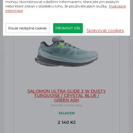
mohou zkombinovat s dalšími informacemi, které jste jim poskytli
nebo které získali v důsledku toho, že používáte jejich služby.
Podrobné
informace
-45%
Doprava zdarma
Pouze nezbytné cookies
PŘIJMOUT VŠE
Spravovat cookies
SALOMON ULTRA GLIDE 2 W DUSTY
TURQUOISE / CRYSTAL BLUE /
GREEN ASH
Dámské trailové boty
SKLADEM
2 140 Kč