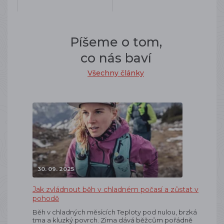
Píšeme o tom,
co nás baví
Všechny články
30. 09. 2025
Jak zvládnout běh v chladném počasí a zůstat v
pohodě
Běh v chladných měsících Teploty pod nulou, brzká
tma a kluzký povrch. Zima dává běžcům pořádně