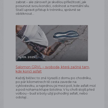
zabrat – ale zároveň je skvělou příležitostí, jak
posunout svou kondici, odolnost a mentální sílu.
Stačí upravit přístup k tréninku, správně se
obléknout…
15. 09. 2025
Salomon GRVL – svoboda, která začíná tam,
kde končí asfalt
Každý běžec to zná Vyrazíš z domu po chodníku,
po pár kilometrech tě cesta zavede na
cyklostezku, a najednou jsi mezi poli, kde asfalt mizí
a pod nohama křupe šotolina. V tu chvíli stojíš před
volbou – buď si boty užijí pohodlný asfalt, nebo
odolají…