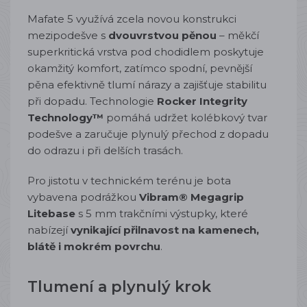
Mafate 5 využívá zcela novou konstrukci
mezipodešve s
dvouvrstvou pěnou
– měkčí
superkritická vrstva pod chodidlem poskytuje
okamžitý komfort, zatímco spodní, pevnější
pěna efektivně tlumí nárazy a zajišťuje stabilitu
při dopadu. Technologie
Rocker Integrity
Technology™
pomáhá udržet kolébkový tvar
podešve a zaručuje plynulý přechod z dopadu
do odrazu i při delších trasách.
Pro jistotu v technickém terénu je bota
vybavena podrážkou
Vibram® Megagrip
Litebase
s 5 mm trakčními výstupky, které
nabízejí
vynikající přilnavost na kamenech,
blátě i mokrém povrchu
.
Tlumení a plynulý krok