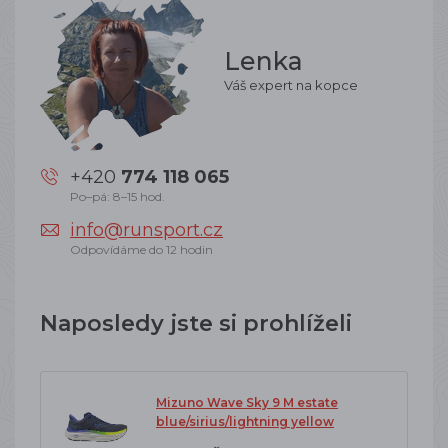
Lenka
Váš expert na kopce
+420
774 118 065
Po–pá: 8–15 hod.
info@runsport.cz
Odpovídáme do 12 hodin
Naposledy jste si prohlíželi
Mizuno Wave Sky 9 M estate
blue/sirius/lightning yellow