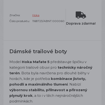
Značka:
Hoka
Číslo produktu:
1168723/ABNT:000060
Doprava zdarma!
Dámské trailové boty
Model
Hoka Mafate 5
představuje špičku v
kategorii trailové obuvi pro
technicky náročný
terén
. Bota byla navržena pro dlouhé běhy v
horách, kde je potřeba
kombinace jistoty,
pohodlí a maximálního tlumení
. Nabízí
výbornou stabilitu, přilnavost a přirozený
plynulý krok
, a to i v těch nejnáročnějších
podmínkách.