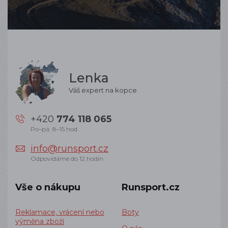
Lenka
Váš expert na kopce
+420
774 118 065
Po–pá: 8–15 hod.
info@runsport.cz
Odpovídáme do 12 hodin
Vše o nákupu
Runsport.cz
Reklamace, vrácení nebo
Boty
výměna zboží