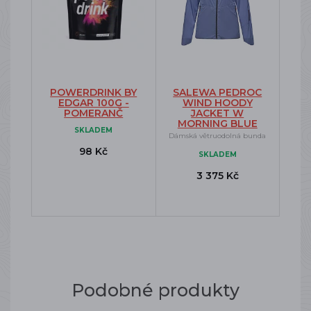
POWERDRINK BY
SALEWA PEDROC
EDGAR 100G -
WIND HOODY
POMERANČ
JACKET W
MORNING BLUE
SKLADEM
Dámská větruodolná bunda
98 Kč
SKLADEM
3 375 Kč
Podobné produkty