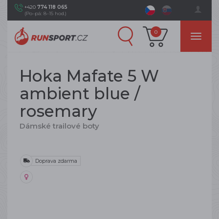
+420
774 118 065
(Po–pá: 8–15 hod.)
0
Hoka Mafate 5 W
ambient blue /
rosemary
Dámské trailové boty
Doprava zdarma