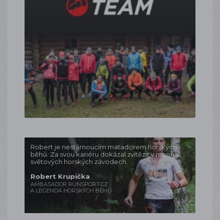
Robert je nestárnoucím matadorem horských
běhů. Za svou kariéru dokázal zvítězit v mnoha
světových horských závodech.
Robert Krupička
AMBASADOR RUNSPORT.CZ
A LEGENDA HORSKÝCH BĚHŮ