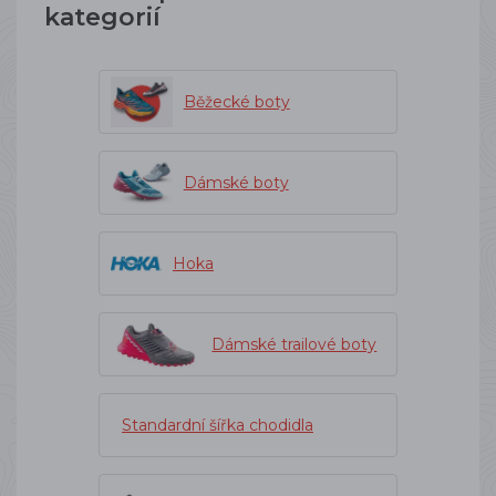
kategorií
Běžecké boty
Dámské boty
Hoka
Dámské trailové boty
Standardní šířka chodidla