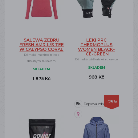
SALEWA ZEBRU
LEKI PRC
FRESH AMR L/S TEE
THERMOPLUS
W CALYPSO CORAL
WOMEN BLACK-
ICE-GREEN
Dámské merino triko s
Dámské běžkařské rukavice
dlouhým rukávem
SKLADEM
SKLADEM
968 Kč
1 875 Kč
-25%
Doprava zdarma