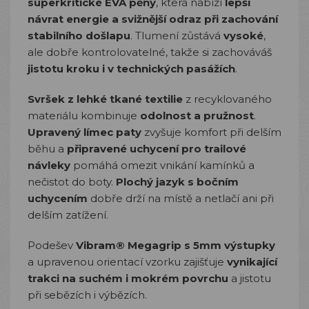
superkritické EVA pěny
, která nabízí
lepší
návrat energie a svižnější odraz při zachování
stabilního došlapu
. Tlumení zůstává
vysoké
,
ale dobře kontrolovatelné, takže si zachováváš
jistotu kroku i v technických pasážích
.
Svršek z lehké tkané textilie
z recyklovaného
materiálu kombinuje
odolnost a pružnost
.
Upravený límec paty
zvyšuje komfort při delším
běhu a
připravené uchycení pro trailové
návleky
pomáhá omezit vnikání kamínků a
nečistot do boty.
Plochý jazyk s bočním
uchycením
dobře drží na místě a netlačí ani při
delším zatížení.
Podešev
Vibram® Megagrip s 5mm výstupky
a upravenou orientací vzorku zajišťuje
vynikající
trakci na suchém i mokrém povrchu
a jistotu
při sebězích i výbězích.