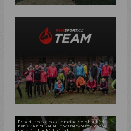
Robert je nestárnoucím matadorem horských
běhů. Za svou kariéru dokázal zvítězit v mnoha
světových horských závodech.