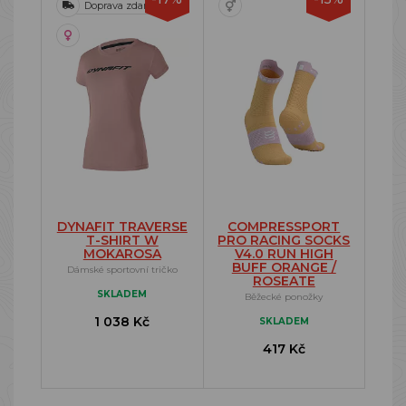
Doprava zdarma
DYNAFIT TRAVERSE
COMPRESSPORT
T-SHIRT W
PRO RACING SOCKS
MOKAROSA
V4.0 RUN HIGH
BUFF ORANGE /
Dámské sportovní tričko
ROSEATE
SKLADEM
Běžecké ponožky
1 038 Kč
SKLADEM
417 Kč