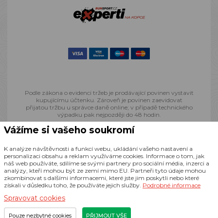
Podle zákona o evidenci tržeb je prodávající povinen vystavit
kupujícímu účtenku. Zároveň je povinen zaevidovat
přijatou tržbu u správce daně online; v případě technického
výpadku pak nejpozději do 48 hodin.
Vážíme si vašeho soukromí
© 2013 - 2026 Runsport.cz, všechna práva vyhrazena
K analýze návštěvnosti a funkcí webu, ukládání vašeho nastavení a
personalizaci obsahu a reklam využíváme cookies. Informace o tom, jak
náš web používáte, sdílíme se svými partnery pro sociální média, inzerci a
Realizace
CZECHGROUP.cz
analýzy, kteří mohou být ze zemí mimo EU. Partneři tyto údaje mohou
zkombinovat s dalšími informacemi, které jste jim poskytli nebo které
získali v důsledku toho, že používáte jejich služby.
Podrobné informace
Spravovat cookies
Pouze nezbytné cookies
PŘIJMOUT VŠE