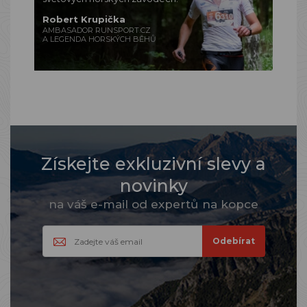
Robert Krupička
AMBASADOR RUNSPORT.CZ
A LEGENDA HORSKÝCH BĚHŮ
Získejte exkluzivní slevy a
novinky
na váš e-mail od expertů na kopce