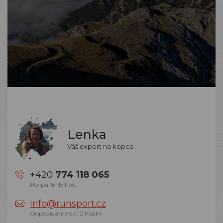
Lenka
Váš expert na kopce
+420
774 118 065
Po–pá: 8–15 hod.
info@runsport.cz
Odpovídáme do 12 hodin