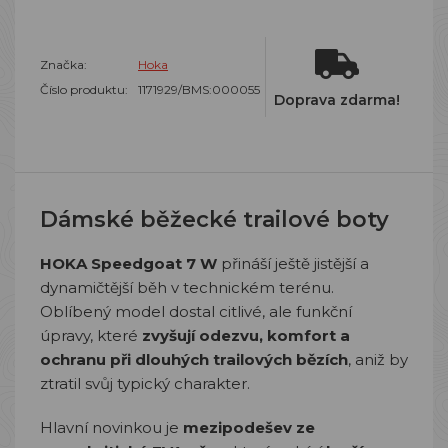
Značka:
Hoka
Číslo produktu:
1171929/BMS:000055
Doprava zdarma!
Dámské běžecké trailové boty
HOKA Speedgoat 7 W
přináší ještě jistější a
dynamičtější běh v technickém terénu.
Oblíbený model dostal citlivé, ale funkční
úpravy, které
zvyšují odezvu, komfort a
ochranu při dlouhých trailových bězích
, aniž by
ztratil svůj typický charakter.
Hlavní novinkou je
mezipodešev ze