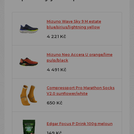
Mizuno Wave Sky 9 M estate
blue/sirius/lightning yellow
4 221 Kč
Mizuno Neo Accera U orange/lime
pulp/black
4 491 Kč
Compressport Pro Marathon Socks
V2.0 sunflower/white
650 Kč
Edgar Focus P Drink 100g meloun
149 Kč