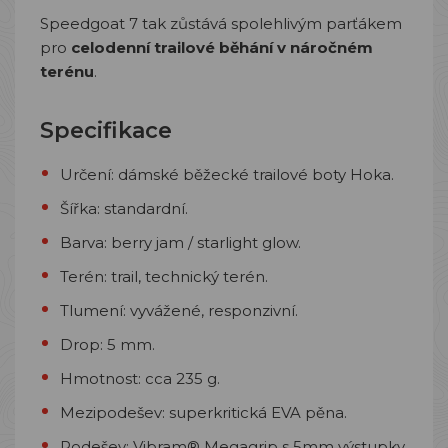
Speedgoat 7 tak zůstává spolehlivým parťákem
pro
celodenní trailové běhání v náročném
terénu
.
Specifikace
Určení: dámské běžecké trailové boty Hoka.
Šířka: standardní.
Barva: berry jam / starlight glow.
Terén: trail, technický terén.
Tlumení: vyvážené, responzivní.
Drop: 5 mm.
Hmotnost: cca 235 g.
Mezipodešev: superkritická EVA pěna.
Podešev: Vibram® Megagrip s 5mm výstupky.