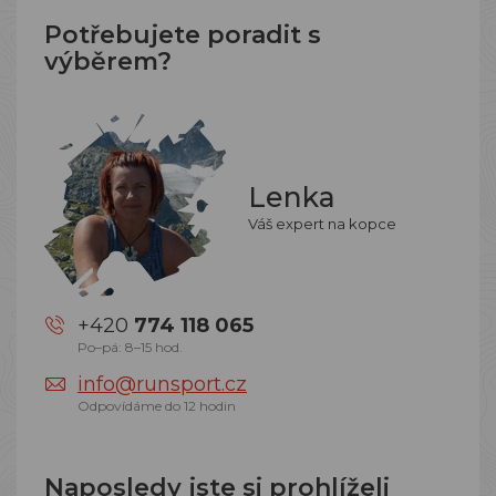
Potřebujete poradit s
výběrem?
Lenka
Váš expert na kopce
+420
774 118 065
Po–pá: 8–15 hod.
info@runsport.cz
Odpovídáme do 12 hodin
Naposledy jste si prohlíželi