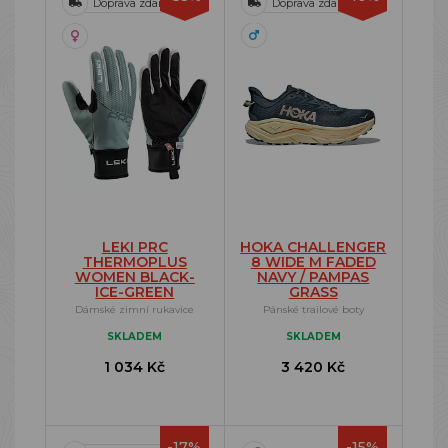
Doprava zdarma
Doprava zdarma
LEKI PRC
HOKA CHALLENGER
THERMOPLUS
8 WIDE M FADED
WOMEN BLACK-
NAVY / PAMPAS
ICE-GREEN
GRASS
Dámské zimní rukavice
Pánské trailové boty
SKLADEM
SKLADEM
1 034 Kč
3 420 Kč
-17%
-15%