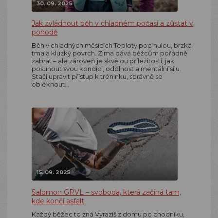
30. 09. 2025
Jak zvládnout běh v chladném počasí a zůstat v
pohodě
Běh v chladných měsících Teploty pod nulou, brzká
tma a kluzký povrch. Zima dává běžcům pořádně
zabrat – ale zároveň je skvělou příležitostí, jak
posunout svou kondici, odolnost a mentální sílu.
Stačí upravit přístup k tréninku, správně se
obléknout…
15. 09. 2025
Salomon GRVL – svoboda, která začíná tam,
kde končí asfalt
Každý běžec to zná Vyrazíš z domu po chodníku,