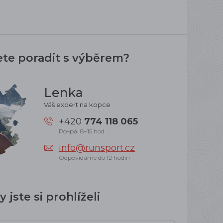
ete poradit s výběrem?
Lenka
Váš expert na kopce
+420
774 118 065
Po–pá: 8–15 hod.
info@runsport.cz
Odpovídáme do 12 hodin
 jste si prohlíželi