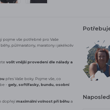
Potřebuj
rý pojme vše potřebné pro Vaše
běhy, půlmaratony, maratony i jakékoliv
žete
volit vnější provedení dle nálady a
ou
přes Vaše boky. Pojme vše, co
ebe -
gely, softlfasky, bundu, osobní
Naposledy
m dopřejí
maximální volnost při běhu
a