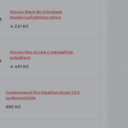
Mizuno Wave Sky 9 M estate
blue/sirius/lightning yellow
4 221 Kč
Mizuno Neo Accera U orange/lime
pulp/black
4 491 Kč
Compressport Pro Marathon Socks V2.0
sunflower/white
650 Kč