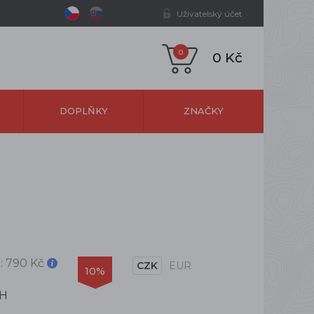
Uživatelský účet
0
0 Kč
DOPLŇKY
ZNAČKY
:
790 Kč
CZK
EUR
10%
PH