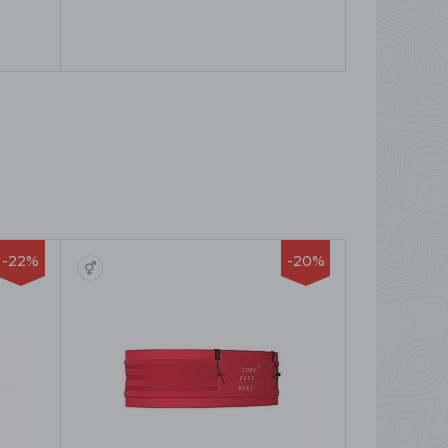
-22%
-20%