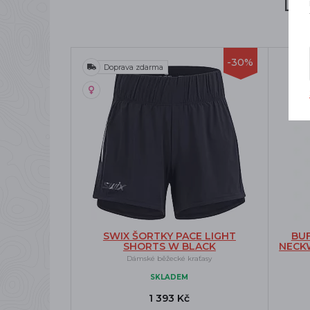
Li
-30%
Doprava zdarma
SWIX ŠORTKY PACE LIGHT
BUF
SHORTS W BLACK
NECK
Dámské běžecké kraťasy
SKLADEM
1 393 Kč