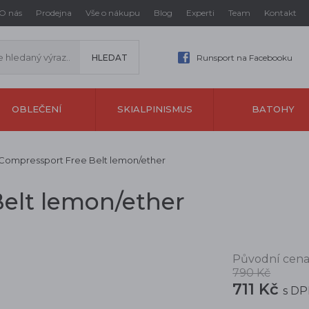
O nás
Prodejna
Vše o nákupu
Blog
Experti
Team
Kontakt
Runsport na Facebooku
OBLEČENÍ
SKIALPINISMUS
BATOHY
Compressport Free Belt lemon/ether
elt lemon/ether
Původní cena
790 Kč
711 Kč
s D