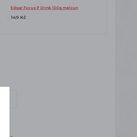
Edgar Focus P Drink 100g meloun
149 Kč
í
o