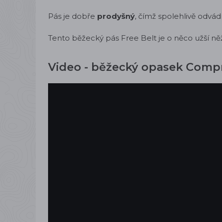
Pás je dobře
prodyšný
, čímž spolehlivě odvádí
Tento běžecký pás Free Belt je o něco užší ně
Video - běžecký opasek Compr