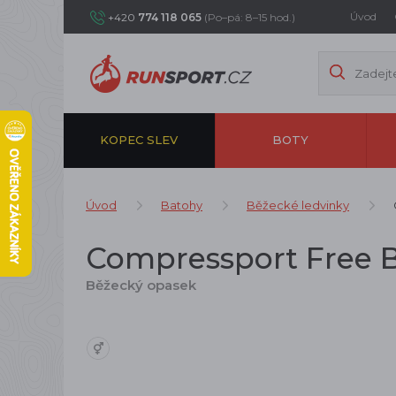
Úvod
+420
774 118 065
(Po–pá: 8–15 hod.)
KOPEC SLEV
BOTY
Úvod
Batohy
Běžecké ledvinky
Compressport Free B
Běžecký opasek