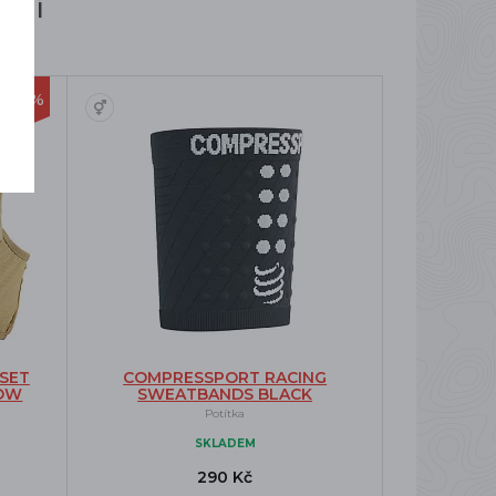
ují
-20%
 SET
COMPRESSPORT RACING
LOW
SWEATBANDS BLACK
Potítka
SKLADEM
290 Kč