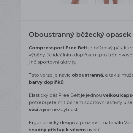
Oboustranný běžecký opasek
Compressport Free Belt
je
běžecký pás, kte
výběhy. Je ideálním doplňkem pro tréninkové 
jiné sportovní aktivity.
Tato verze je navíc
oboustranná
, a tak si mů
barvy doplňků
.
Elastický pás Free Belt je jednou
velkou kaps
potřebujete mít během sportovní aktivity u s
věci
a jiné nezbytnosti.
Ergonomický design a pružnost materiálu Vá
snadný přístup k věcem
uvnitř.