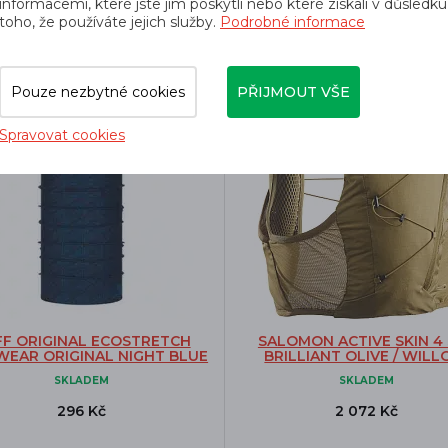
dé k tomuto produktu nejčastěji kup
informacemi, které jste jim poskytli nebo které získali v důsledku
toho, že používáte jejich služby.
Podrobné informace
-25%
Pouze nezbytné cookies
PŘIJMOUT VŠE
Doprava zdarma
Spravovat cookies
F ORIGINAL ECOSTRETCH
SALOMON ACTIVE SKIN 4
WEAR ORIGINAL NIGHT BLUE
BRILLIANT OLIVE / WIL
SKLADEM
SKLADEM
296 Kč
2 072 Kč