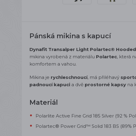
Pánská mikina s kapucí
Dynafit Transalper Light Polartec® Hooded
mikina vyrobená z materiálu
Polartec
, která 
komfortem a vahou.
Mikina je
rychleschnoucí
, má přiléhavý
sporto
padnoucí kapuci
a dvě
prostorné kapsy
na k
Materiál
Polarlite Active Fine Grid 185 Silver (92 % Po
Polartec® Power Grid™ Solid 183 BS (89% Po