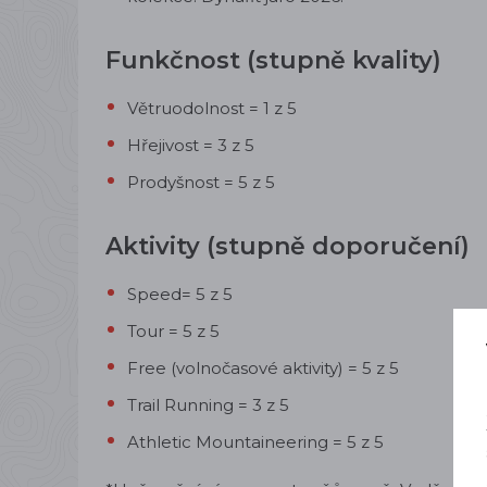
Funkčnost (stupně kvality)
Větruodolnost = 1 z 5
Hřejivost = 3 z 5
Prodyšnost = 5 z 5
Aktivity (stupně doporučení)
Speed= 5 z 5
Tour = 5 z 5
Free (volnočasové aktivity) = 5 z 5
Trail Running = 3 z 5
Athletic Mountaineering = 5 z 5