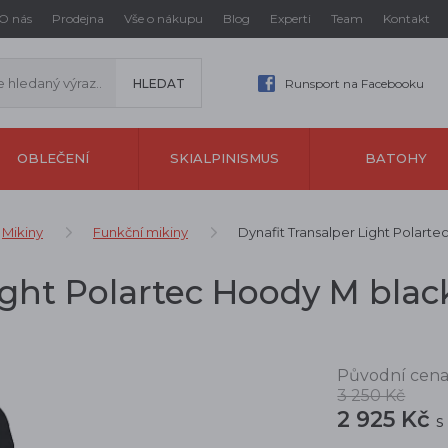
O nás
Prodejna
Vše o nákupu
Blog
Experti
Team
Kontakt
Runsport na Facebooku
OBLEČENÍ
SKIALPINISMUS
BATOHY
Mikiny
Funkční mikiny
Dynafit Transalper Light Polart
ight Polartec Hoody M blac
Původní cena
3 250 Kč
2 925 Kč
s