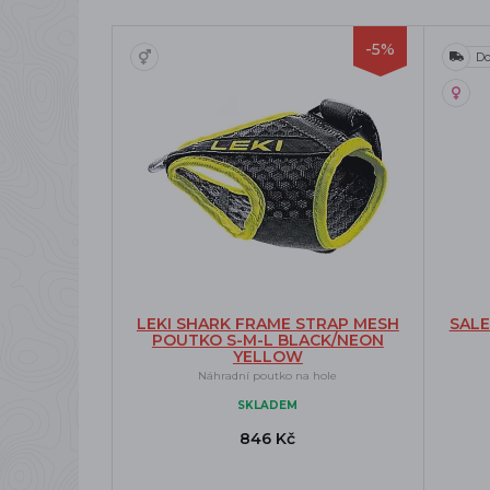
-5%
Do
LEKI SHARK FRAME STRAP MESH
SAL
POUTKO S-M-L BLACK/NEON
YELLOW
Náhradní poutko na hole
SKLADEM
846 Kč