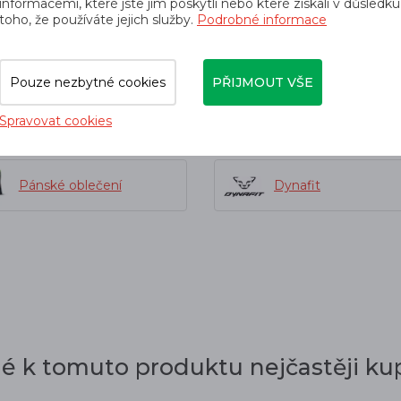
ost 1 z 5 = lehce nepromokavý
informacemi, které jste jim poskytli nebo které získali v důsledku
toho, že používáte jejich služby.
Podrobné informace
omokavý materiál
Pouze nezbytné cookies
PŘIJMOUT VŠE
orií
Spravovat cookies
Pánské oblečení
Dynafit
dé k tomuto produktu nejčastěji kup