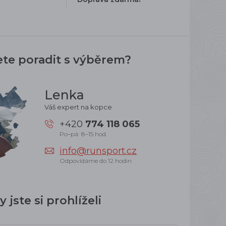
ete poradit s výběrem?
Lenka
Váš expert na kopce
+420
774 118 065
Po–pá: 8–15 hod.
info@runsport.cz
Odpovídáme do 12 hodin
 jste si prohlíželi