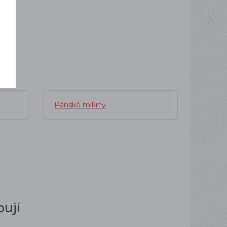
Pánské mikiny
ují