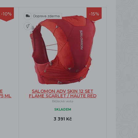
-10%
-15%
Doprava zdarma
E
SALOMON ADV SKIN 12 SET
75 ML
FLAME SCARLET / HAUTE RED
Běžecká vesta
SKLADEM
3 391 Kč