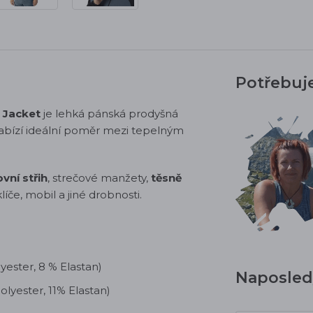
Potřebuj
 Jacket
je lehká pánská prodyšná
nabízí ideální poměr mezi tepelným
vní střih
, strečové manžety,
těsně
líče, mobil a jiné drobnosti.
lyester, 8 % Elastan)
Naposledy
lyester, 11% Elastan)