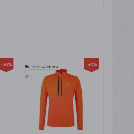
-40%
-40%
Doprava zdarma