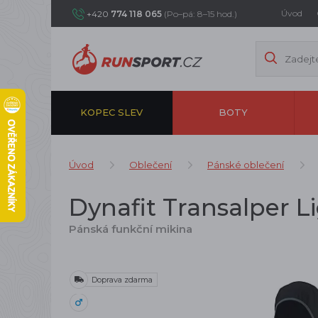
Úvod
+420
774 118 065
(Po–pá: 8–15 hod.)
KOPEC SLEV
BOTY
Úvod
Oblečení
Pánské oblečení
Dynafit Transalper L
Pánská funkční mikina
Doprava zdarma