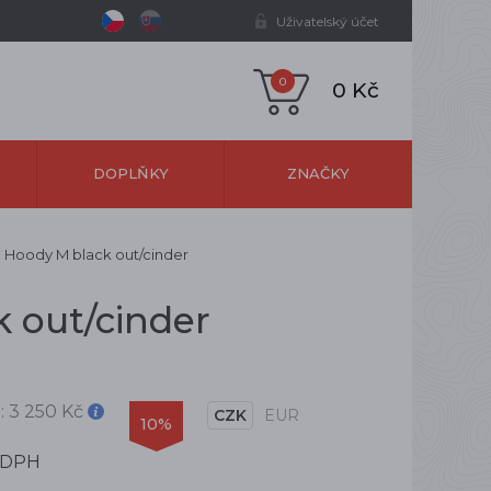
Uživatelský účet
0
0 Kč
DOPLŇKY
ZNAČKY
ec Hoody M black out/cinder
k out/cinder
:
3 250 Kč
CZK
EUR
10%
 DPH