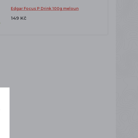
Edgar Focus P Drink 100g meloun
149 Kč
í
o