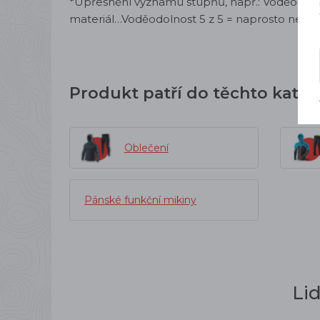
*Upřesnění významu stupňů, např.: Voděodoln
materiál…Voděodolnost 5 z 5 = naprosto nepr
Produkt patří do těchto kateg
Oblečení
Pánské funkční mikiny
Li