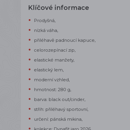
Klíčové informace
Prodyšná,
nízká váha,
přiléhavě padnoucí kapuce,
celorozepínací zip,
elastické manžety,
elastický lem,
moderní vzhled,
hmotnost: 280 g,
barva: black out/cinder,
střih: přiléhavý sportovní,
určení: pánská mikina,
kolekce: Dynafit jaro 2026.