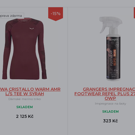
-15%
prava zdarma
EWA CRISTALLO WARM AMR
GRANGERS IMPREGNAC
L/S TEE W SYRAH
FOOTWEAR REPEL PLUS 2
OWP
Dámské merino triko
Impregnace na boty
SKLADEM
SKLADEM
2 125 Kč
323 Kč