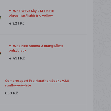
Mizuno Wave Sky 9 M estate
blue/sirius/lightning yellow
4 221 Kč
Mizuno Neo Accera U orange/lime
pulp/black
4 491 Kč
Compressport Pro Marathon Socks V2.0
sunflower/white
650 Kč