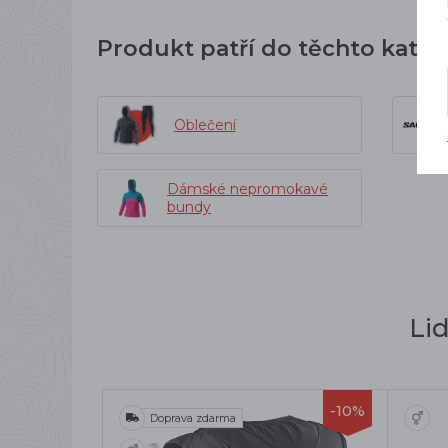
Produkt patří do těchto kateg
Oblečení
Dámské nepromokavé
bundy
Li
-10%
Doprava zdarma