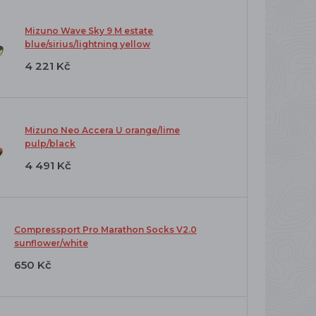
Mizuno Wave Sky 9 M estate
blue/sirius/lightning yellow
4 221 Kč
Mizuno Neo Accera U orange/lime
pulp/black
4 491 Kč
Compressport Pro Marathon Socks V2.0
sunflower/white
650 Kč