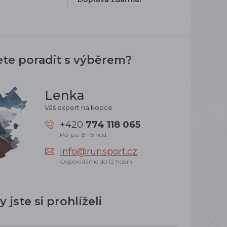
ete poradit s výběrem?
Lenka
Váš expert na kopce
+420
774 118 065
Po–pá: 8–15 hod.
info@runsport.cz
Odpovídáme do 12 hodin
 jste si prohlíželi