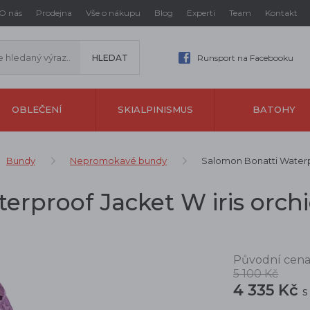
O nás
Prodejna
Vše o nákupu
Blog
Experti
Team
Kontakt
Runsport na Facebooku
OBLEČENÍ
SKIALPINISMUS
BATOHY
Bundy
Nepromokavé bundy
Salomon Bonatti Waterpr
rproof Jacket W iris orch
Původní cena
5 100 Kč
4 335 Kč
s