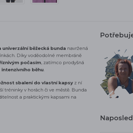
Potřebuj
a univerzální běžecká bunda
navržená
odmínkách. Díky voděodolné membráně
říznivým počasím
, zatímco prodyšná
 intenzivního běhu
.
žnost sbalení do vlastní kapsy
z ní
lší tréninky v horách či ve městě. Bunda
iditelnost a praktickými kapsami na
Naposledy