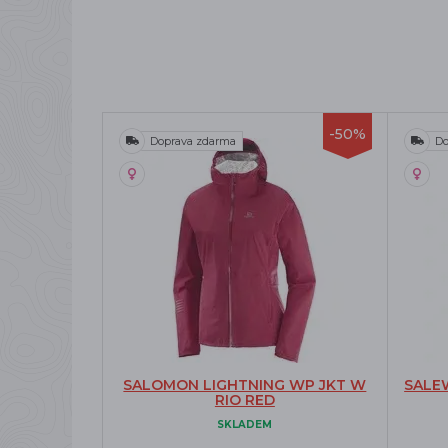
-50%
Doprava zdarma
Do
SALOMON LIGHTNING WP JKT W
SALE
RIO RED
SKLADEM