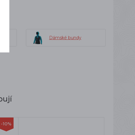
Dámské bundy
ují
-10%