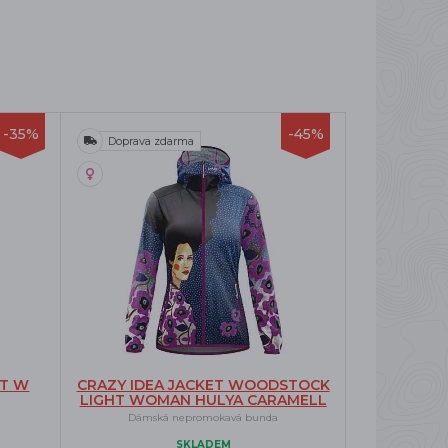
-35%
-45%
Doprava zdarma
KT W
CRAZY IDEA JACKET WOODSTOCK
LIGHT WOMAN HULYA CARAMELL
Dámská nepromokavá bunda
SKLADEM