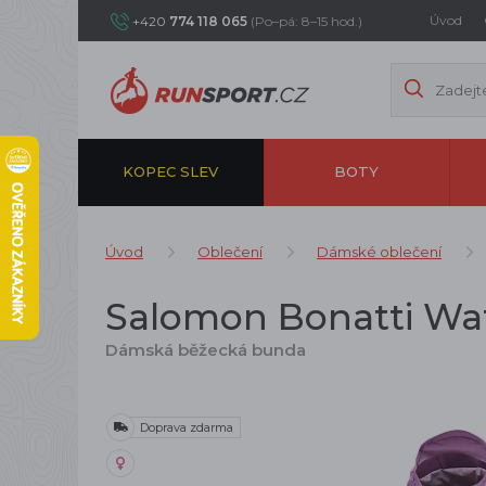
Úvod
+420
774 118 065
(Po–pá: 8–15 hod.)
KOPEC SLEV
BOTY
Úvod
Oblečení
Dámské oblečení
Salomon Bonatti Wate
Dámská běžecká bunda
Doprava zdarma