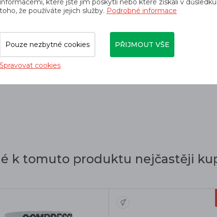
informacemi, které jste jim poskytli nebo které získali v důsledku
toho, že používáte jejich služby.
Podrobné informace
orií
Pouze nezbytné cookies
PŘIJMOUT VŠE
Salomon
Dámské oblečení
Spravovat cookies
dé k tomuto produktu nejčastěji kup