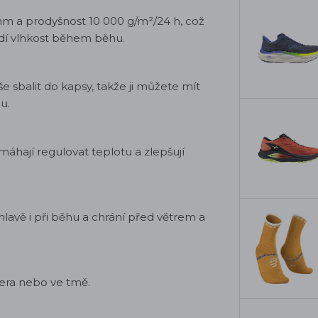
m a prodyšnost 10 000 g/m²/24 h, což
ádí vlhkost během běhu.
 sbalit do kapsy, takže ji můžete mít
u.
máhají regulovat teplotu a zlepšují
hlavě i při běhu a chrání před větrem a
 šera nebo ve tmě.