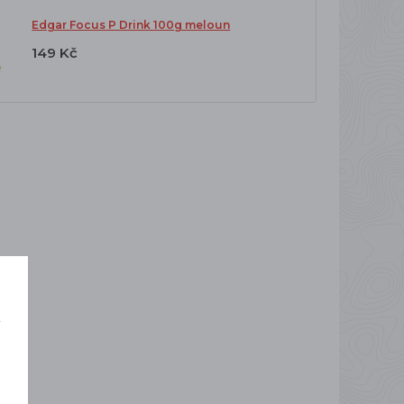
Edgar Focus P Drink 100g meloun
149 Kč
í
o