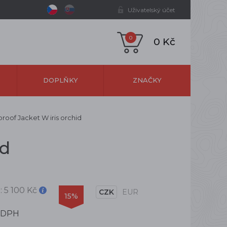
Uživatelský účet
0
0 Kč
DOPLŇKY
ZNAČKY
oof Jacket W iris orchid
id
:
5 100 Kč
CZK
EUR
15%
 DPH