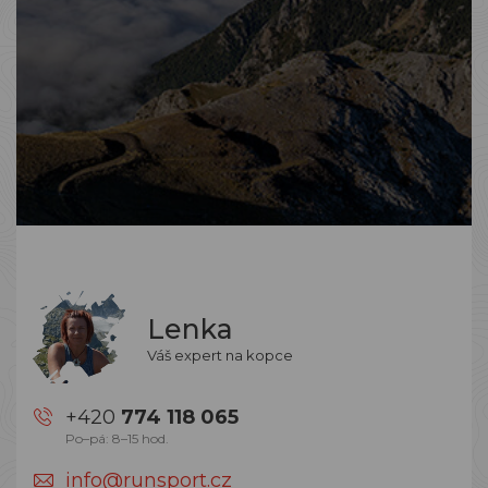
Lenka
Váš expert na kopce
+420
774 118 065
Po–pá: 8–15 hod.
info@runsport.cz