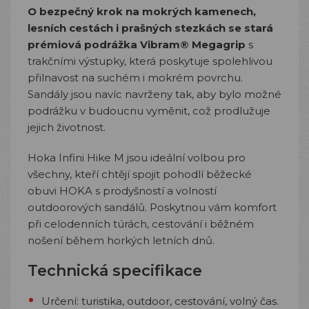
O bezpečný krok na mokrých kamenech,
lesních cestách i prašných stezkách se stará
prémiová podrážka Vibram® Megagrip
s
trakčními výstupky, která poskytuje spolehlivou
přilnavost na suchém i mokrém povrchu.
Sandály jsou navíc navrženy tak, aby bylo možné
podrážku v budoucnu vyměnit, což prodlužuje
jejich životnost.
Hoka Infini Hike M jsou ideální volbou pro
všechny, kteří chtějí spojit pohodlí běžecké
obuvi HOKA s prodyšností a volností
outdoorových sandálů. Poskytnou vám komfort
při celodenních túrách, cestování i běžném
nošení během horkých letních dnů.
Technická specifikace
Určení: turistika, outdoor, cestování, volný čas.