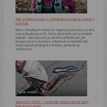
30. 09. 2025
Jak zvládnout běh v chladném počasí a zůstat v
pohodě
Běh v chladných měsících Teploty pod nulou, brzká
tma a kluzký povrch. Zima dává běžcům pořádně
zabrat – ale zároveň je skvělou příležitostí, jak
posunout svou kondici, odolnost a mentální sílu.
Stačí upravit přístup k tréninku, správně se
obléknout…
15. 09. 2025
Salomon GRVL – svoboda, která začíná tam,
kde končí asfalt