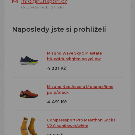
info@runsport.cz
Odpovídáme do 12 hodin
Naposledy jste si prohlíželi
Mizuno Wave Sky 9 M estate
blue/sirius/lightning yellow
4 221 Kč
Mizuno Neo Accera U orange/lime
pulp/black
4 491 Kč
Compressport Pro Marathon Socks
V2.0 sunflower/white