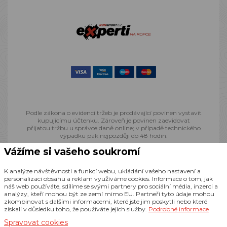
Podle zákona o evidenci tržeb je prodávající povinen vystavit
kupujícímu účtenku. Zároveň je povinen zaevidovat
přijatou tržbu u správce daně online; v případě technického
výpadku pak nejpozději do 48 hodin.
Vážíme si vašeho soukromí
© 2013 - 2026 Runsport.cz, všechna práva vyhrazena
K analýze návštěvnosti a funkcí webu, ukládání vašeho nastavení a
personalizaci obsahu a reklam využíváme cookies. Informace o tom, jak
náš web používáte, sdílíme se svými partnery pro sociální média, inzerci a
Realizace
CZECHGROUP.cz
analýzy, kteří mohou být ze zemí mimo EU. Partneři tyto údaje mohou
zkombinovat s dalšími informacemi, které jste jim poskytli nebo které
získali v důsledku toho, že používáte jejich služby.
Podrobné informace
Spravovat cookies