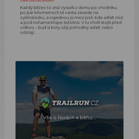
Každý běžec to zná Vyrazíš z domu po chodníku,
po pár kilometrech tě cesta zavede na
cyklostezku, a najednou jsi mezi poli, kde asfalt mizí
a pod nohama křupe šotolina. V tu chvíli stojíš před
volbou – buď si boty užijí pohodlný asfalt, nebo
odolají…
Vše o horách a běhu…