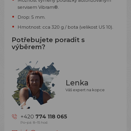
Možnost výměny podrážky autorizovaným
servisem Vibram®.
Drop: 5 mm.
Hmotnost: cca 320 g / bota (velikost US 10).
Potřebujete poradit s
výběrem?
Lenka
Váš expert na kopce
+420
774 118 065
Po–pá: 8–15 hod.