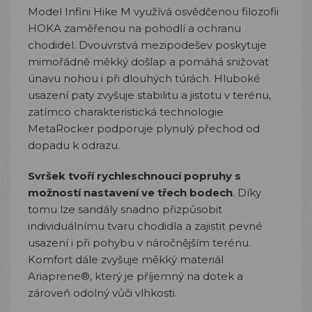
Model Infini Hike M využívá osvědčenou filozofii
HOKA zaměřenou na pohodlí a ochranu
chodidel. Dvouvrstvá mezipodešev poskytuje
mimořádně měkký došlap a pomáhá snižovat
únavu nohou i při dlouhých túrách. Hluboké
usazení paty zvyšuje stabilitu a jistotu v terénu,
zatímco charakteristická technologie
MetaRocker podporuje plynulý přechod od
dopadu k odrazu.
Svršek tvoří rychleschnoucí popruhy s
možností nastavení ve třech bodech
. Díky
tomu lze sandály snadno přizpůsobit
individuálnímu tvaru chodidla a zajistit pevné
usazení i při pohybu v náročnějším terénu.
Komfort dále zvyšuje měkký materiál
Ariaprene®, který je příjemný na dotek a
zároveň odolný vůči vlhkosti.