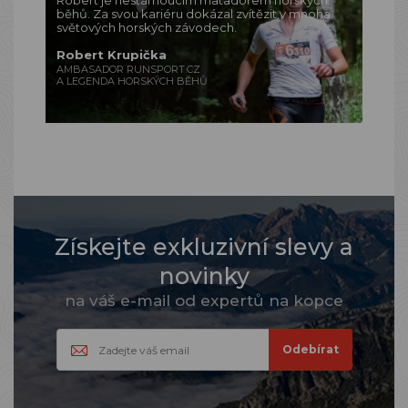
Robert je nestárnoucím matadorem horských
běhů. Za svou kariéru dokázal zvítězit v mnoha
světových horských závodech.
Robert Krupička
AMBASADOR RUNSPORT.CZ
A LEGENDA HORSKÝCH BĚHŮ
Získejte exkluzivní slevy a
novinky
na váš e-mail od expertů na kopce