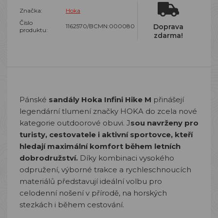
Značka:
Hoka
Číslo
1162570/BCMN:000080
Doprava
produktu:
zdarma!
Pánské
sandály Hoka Infini Hike M
přinášejí
legendární tlumení značky HOKA do zcela nové
kategorie outdoorové obuvi. J
sou navrženy pro
turisty, cestovatele i aktivní sportovce, kteří
hledají maximální komfort během letních
dobrodružství.
Díky kombinaci vysokého
odpružení, výborné trakce a rychleschnoucích
materiálů představují ideální volbu pro
celodenní nošení v přírodě, na horských
stezkách i během cestování.