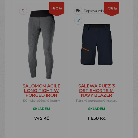
-50%
-25%
Doprava zdarma
SALOMON AGILE
SALEWA PUEZ 3
LONG TIGHT W
DST SHORTS M
FORGED IRON
NAVY BLAZER
Dámské běžecké legíny
Pánské outdoorové kraťasy
SKLADEM
SKLADEM
745 Kč
1 650 Kč