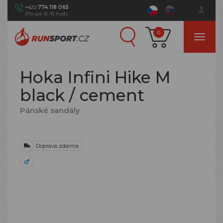
+420
774 118 065
(Po–pá: 8–15 hod.)
0
Hoka Infini Hike M
black / cement
Pánské sandály
Doprava zdarma