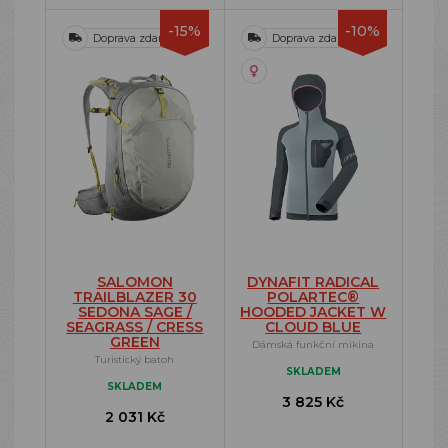
-15%
-10%
Doprava zdarma
Doprava zdarma
SALOMON
DYNAFIT RADICAL
TRAILBLAZER 30
POLARTEC®
SEDONA SAGE /
HOODED JACKET W
SEAGRASS / CRESS
CLOUD BLUE
GREEN
Dámská funkční mikina
Turistický batoh
SKLADEM
SKLADEM
3 825 Kč
2 031 Kč