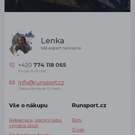
Lenka
Váš expert na kopce
+420
774 118 065
Po–pá: 8–15 hod.
info@runsport.cz
Odpovídáme do 12 hodin
Vše o nákupu
Runsport.cz
Reklamace, vrácení nebo
Boty
výměna zboží
O nás