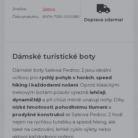
Značka:
Salewa
Číslo produktu:
61474-7250:000085
Doprava zdarma!
Dámské turistické boty
Dámské boty Salewa Pedroc 2 jsou ideální
volbou pro
rychlý pohyb v horách
,
speed
hiking i každodenní nošení
. Oproti klasickým
trekovým botám působí výrazně
lehčeji
,
dynamičtěji
a při chůzi méně unavují nohy. Díky
nízké hmotnosti
,
pohodlnému tlumení
a
prodyšné konstrukci
se Salewa Pedroc 2 hodí
nejen na rychlou turistiku a speed hiking, ale
také na cestování, lehké cyklo výlety nebo
aktivní každodenní nošení.