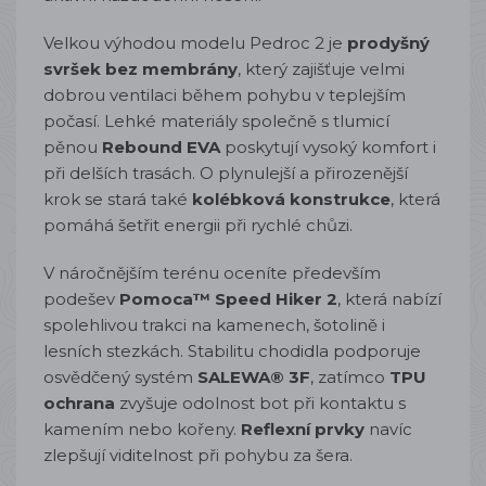
Velkou výhodou modelu Pedroc 2 je
prodyšný
svršek bez membrány
, který zajišťuje velmi
dobrou ventilaci během pohybu v teplejším
počasí. Lehké materiály společně s tlumicí
pěnou
Rebound EVA
poskytují vysoký komfort i
při delších trasách. O plynulejší a přirozenější
krok se stará také
kolébková konstrukce
, která
pomáhá šetřit energii při rychlé chůzi.
V náročnějším terénu oceníte především
podešev
Pomoca™ Speed Hiker 2
, která nabízí
spolehlivou trakci na kamenech, šotolině i
lesních stezkách. Stabilitu chodidla podporuje
osvědčený systém
SALEWA® 3F
, zatímco
TPU
ochrana
zvyšuje odolnost bot při kontaktu s
kamením nebo kořeny.
Reflexní prvky
navíc
zlepšují viditelnost při pohybu za šera.