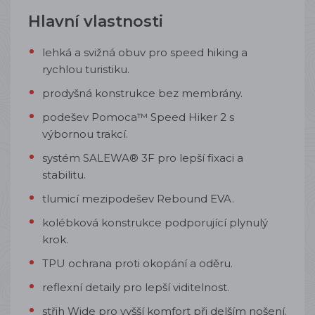
Hlavní vlastnosti
lehká a svižná obuv pro speed hiking a
rychlou turistiku.
prodyšná konstrukce bez membrány.
podešev Pomoca™ Speed Hiker 2 s
výbornou trakcí.
systém SALEWA® 3F pro lepší fixaci a
stabilitu.
tlumicí mezipodešev Rebound EVA.
kolébková konstrukce podporující plynulý
krok.
TPU ochrana proti okopání a oděru.
reflexní detaily pro lepší viditelnost.
střih Wide pro vyšší komfort při delším nošení.