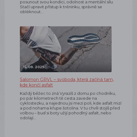
posunout svou kondici, odolnost a mentální sílu.
Stačí upravit přístup k tréninku, správně se
obléknout…
15. 09. 2025
Salomon GRVL – svoboda, která začíná tam,
kde končí asfalt
Každý běžec to zná Vyrazíš z domu po chodníku,
po pár kilometrech tě cesta zavede na
cyklostezku, a najednou jsi mezi poli, kde asfalt mizí
a pod nohama křupe šotolina. V tu chvíli stojíš před
volbou – buď si boty užijí pohodlný asfalt, nebo
odolají…