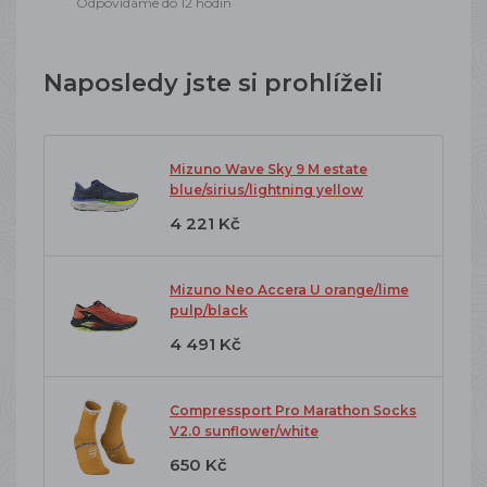
Odpovídáme do 12 hodin
Naposledy jste si prohlíželi
Mizuno Wave Sky 9 M estate
blue/sirius/lightning yellow
4 221 Kč
Mizuno Neo Accera U orange/lime
pulp/black
4 491 Kč
Compressport Pro Marathon Socks
V2.0 sunflower/white
650 Kč