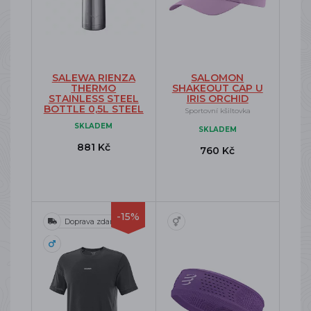
SALEWA RIENZA
SALOMON
THERMO
SHAKEOUT CAP U
STAINLESS STEEL
IRIS ORCHID
BOTTLE 0,5L STEEL
Sportovní kšiltovka
SKLADEM
SKLADEM
881 Kč
760 Kč
-15%
Doprava zdarma