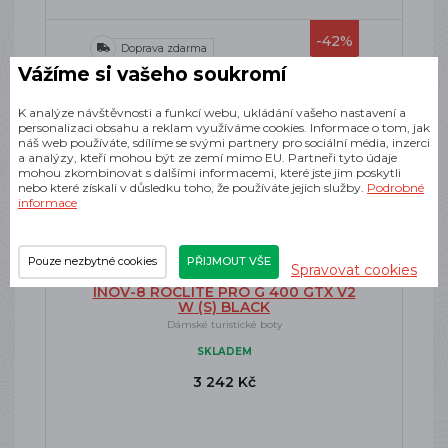
-42%
Doprava zdarma
Vážíme si vašeho soukromí
K analýze návštěvnosti a funkcí webu, ukládání vašeho nastavení a
personalizaci obsahu a reklam využíváme cookies. Informace o tom, jak
náš web používáte, sdílíme se svými partnery pro sociální média, inzerci
a analýzy, kteří mohou být ze zemí mimo EU. Partneři tyto údaje
mohou zkombinovat s dalšími informacemi, které jste jim poskytli
nebo které získali v důsledku toho, že používáte jejich služby.
Podrobné
informace
Pouze nezbytné cookies
PŘIJMOUT VŠE
Spravovat cookies
INOV-8 ROCLITE PRO G 400 GTX V2
W (S) BLACK
Dámské turistické boty
SKLADEM
3 242 Kč