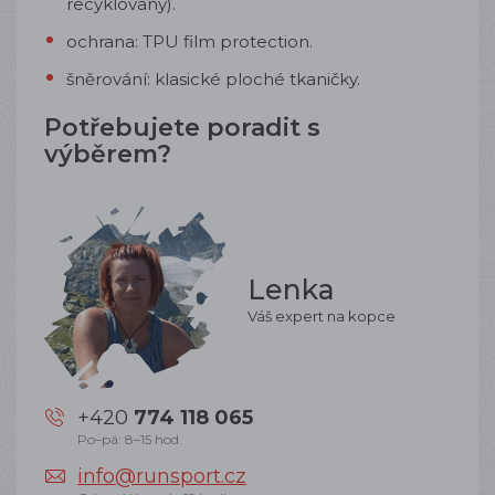
recyklovaný).
ochrana: TPU film protection.
šněrování: klasické ploché tkaničky.
Potřebujete poradit s
výběrem?
Lenka
Váš expert na kopce
+420
774 118 065
Po–pá: 8–15 hod.
info@runsport.cz