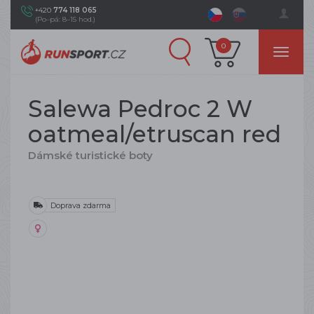
+420
774 118 065
(Po–pá: 8–15 hod.)
0
Salewa Pedroc 2 W
oatmeal/etruscan red
Dámské turistické boty
Doprava zdarma