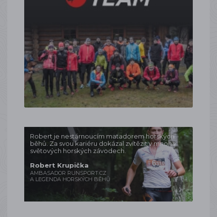
Robert je nestárnoucím matadorem horských
běhů. Za svou kariéru dokázal zvítězit v mnoha
světových horských závodech.
Robert Krupička
AMBASADOR RUNSPORT.CZ
A LEGENDA HORSKÝCH BĚHŮ