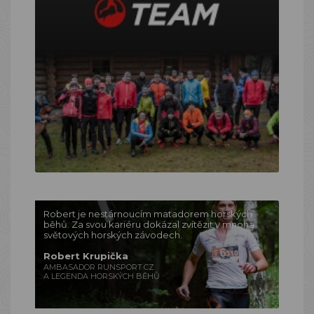
Robert je nestárnoucím matadorem horských
běhů. Za svou kariéru dokázal zvítězit v mnoha
světových horských závodech.
Robert Krupička
AMBASADOR RUNSPORT.CZ
A LEGENDA HORSKÝCH BĚHŮ