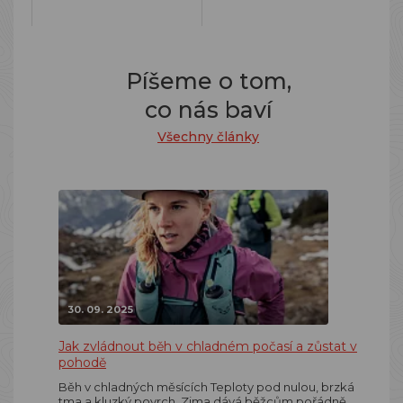
Píšeme o tom,
co nás baví
Všechny články
30. 09. 2025
Jak zvládnout běh v chladném počasí a zůstat v
pohodě
Běh v chladných měsících Teploty pod nulou, brzká
tma a kluzký povrch. Zima dává běžcům pořádně