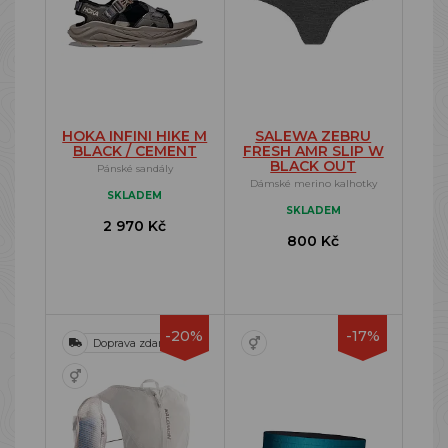
HOKA INFINI HIKE M
SALEWA ZEBRU
BLACK / CEMENT
FRESH AMR SLIP W
BLACK OUT
Pánské sandály
Dámské merino kalhotky
SKLADEM
SKLADEM
2 970 Kč
800 Kč
-20%
-17%
Doprava zdarma