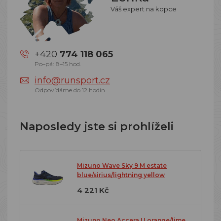
Váš expert na kopce
+420
774 118 065
Po–pá: 8–15 hod.
info@runsport.cz
Odpovídáme do 12 hodin
Naposledy jste si prohlíželi
Mizuno Wave Sky 9 M estate
blue/sirius/lightning yellow
4 221 Kč
Mizuno Neo Accera U orange/lime