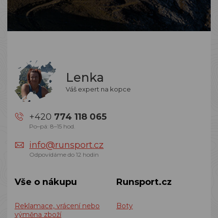
Lenka
Váš expert na kopce
+420
774 118 065
Po–pá: 8–15 hod.
info@runsport.cz
Odpovídáme do 12 hodin
Vše o nákupu
Runsport.cz
Reklamace, vrácení nebo
Boty
výměna zboží