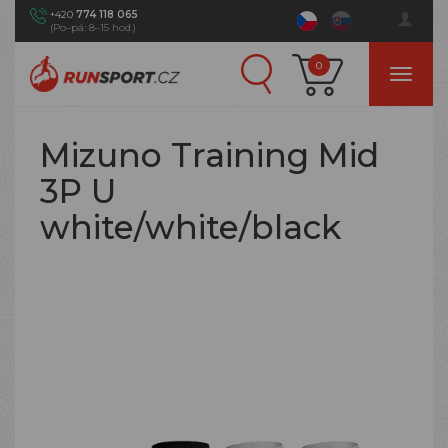
+420
774 118 065
(Po–pá: 8–15 hod.)
0
Mizuno Training Mid
3P U
white/white/black