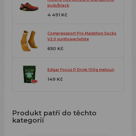
pulp/black
4 491 Kč
Compressport Pro Marathon Socks
V2.0 sunflower/white
650 Kč
Edgar Focus P Drink 100g meloun
149 Kč
Produkt patří do těchto
kategorií