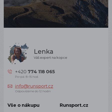
Lenka
Váš expert na kopce
+420
774 118 065
Po–pá: 8–15 hod.
info@runsport.cz
Odpovídáme do 12 hodin
Vše o nákupu
Runsport.cz