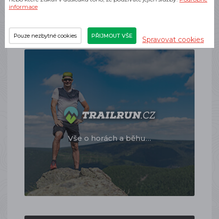
odolají…
informace
Pouze nezbytné cookies
PŘIJMOUT VŠE
Spravovat cookies
Vše o horách a běhu…