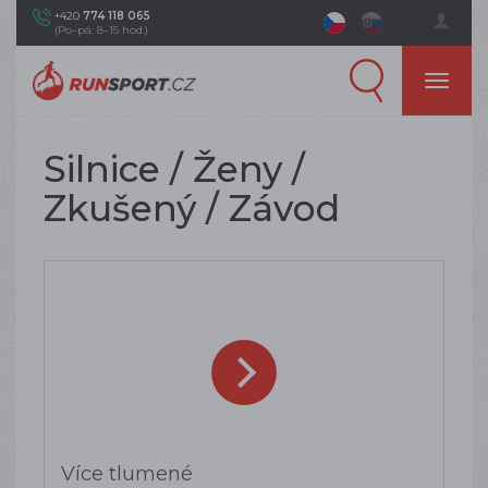
+420
774 118 065
(Po–pá: 8–15 hod.)
Silnice / Ženy /
Zkušený / Závod
Více tlumené