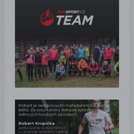
Robert je nestárnoucím matadorem horských
běhů. Za svou kariéru dokázal zvítězit v mnoha
světových horských závodech.
Robert Krupička
AMBASADOR RUNSPORT.CZ
A LEGENDA HORSKÝCH BĚHŮ