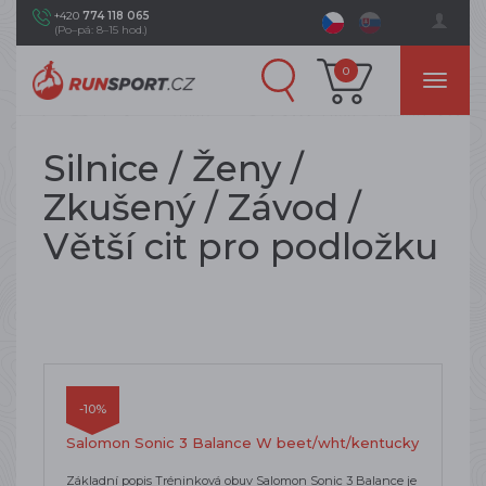
+420
774 118 065
(Po–pá: 8–15 hod.)
0
Silnice / Ženy /
Zkušený / Závod /
Větší cit pro podložku
-10%
Salomon Sonic 3 Balance W beet/wht/kentucky
Základní popis Tréninková obuv Salomon Sonic 3 Balance je