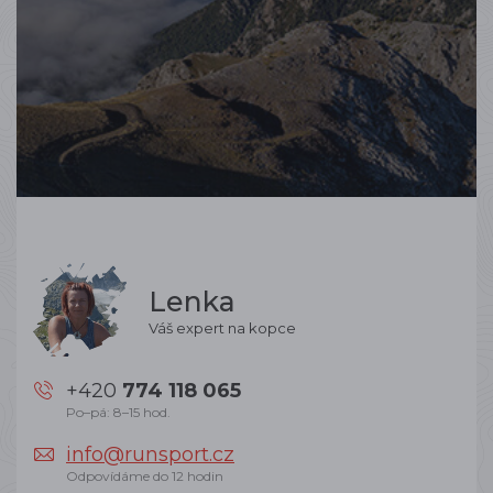
Lenka
Váš expert na kopce
+420
774 118 065
Po–pá: 8–15 hod.
info@runsport.cz
Odpovídáme do 12 hodin