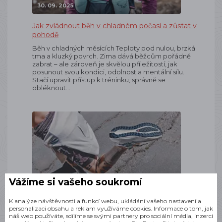
30. 09. 2025
Jak zvládnout běh v chladném počasí a zůstat v
pohodě
Běh v chladných měsících Teploty pod nulou, brzká
tma a kluzký povrch. Zima dává běžcům pořádně
zabrat – ale zároveň je skvělou příležitostí, jak
posunout svou kondici, odolnost a mentální sílu.
Stačí upravit přístup k tréninku, správně se
obléknout…
15. 09. 2025
Vážíme si vašeho soukromí
Salomon GRVL – svoboda, která začíná tam,
K analýze návštěvnosti a funkcí webu, ukládání vašeho nastavení a
kde končí asfalt
personalizaci obsahu a reklam využíváme cookies. Informace o tom, jak
náš web používáte, sdílíme se svými partnery pro sociální média, inzerci
Každý běžec to zná Vyrazíš z domu po chodníku,