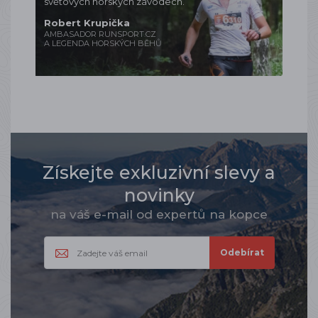
světových horských závodech.
Robert Krupička
AMBASADOR RUNSPORT.CZ
A LEGENDA HORSKÝCH BĚHŮ
Získejte exkluzivní slevy a
novinky
na váš e-mail od expertů na kopce