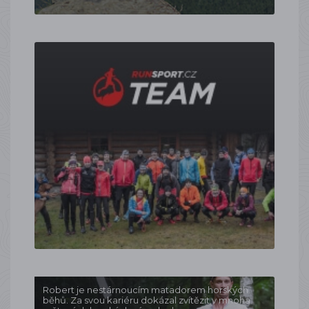
Robert je nestárnoucím matadorem horských
běhů. Za svou kariéru dokázal zvítězit v mnoha