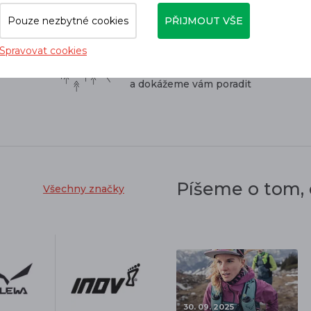
Pouze nezbytné cookies
PŘIJMOUT VŠE
Spravovat cookies
Pohybujeme se v horách,
naše produkty známe
a dokážeme vám poradit
Píšeme o tom,
Všechny značky
30. 09. 2025