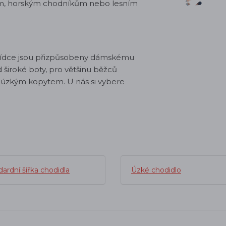
ám, horským chodníkům nebo lesním
nabídce jsou přizpůsobeny dámskému
d široké boty, pro většinu běžců
s úzkým kopytem. U nás si vybere
ardní šířka chodidla
Úzké chodidlo