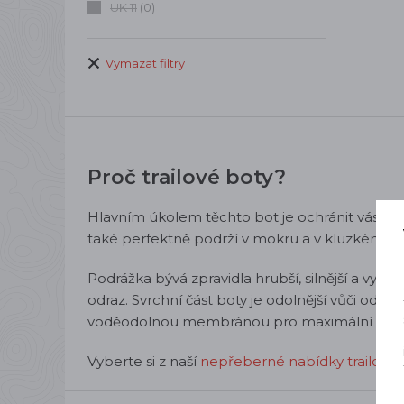
UK 11
(0)
Vymazat filtry
Proč trailové boty?
Hlavním úkolem těchto bot je ochránit vás př
také perfektně podrží v mokru a v kluzkém ter
Podrážka bývá zpravidla hrubší, silnější a vyšš
odraz. Svrchní část boty je odolnější vůči odě
voděodolnou membránou pro maximální ochra
Vyberte si z naší
nepřeberné nabídky trailový