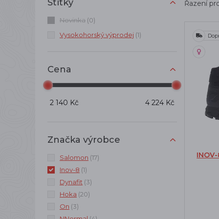
Štítky
Řazení pr
Novinka
(0)
Vysokohorský výprodej
(1)
Dop
Cena
2 140 Kč
4 224 Kč
Značka výrobce
INOV-
Salomon
(17)
Inov-8
(1)
Dynafit
(3)
Hoka
(20)
On
(3)
NNormal
(4)