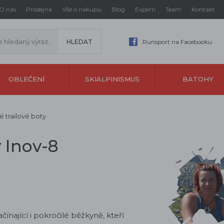
O nás
Prodejna
Vše o nákupu
Blog
Experti
Team
Kontakt
Runsport na Facebooku
OBLEČENÍ
SKIALPINISMUS
BATOHY
 trailové boty
 Inov-8
ínající i pokročilé běžkyně, kteří