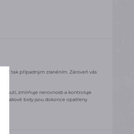
ránit tak případným zraněním. Zároveň vás
í!
í
louznutí, zmírňuje nerovnosti a kontroluje
o
eré traliové boty jsou dokonce opatřeny