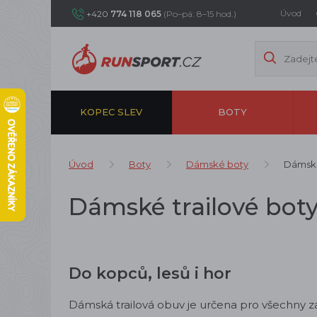
Úvod
+420
774 118 065
(Po–pá: 8–15 hod.)
KOPEC SLEV
BOTY
Úvod
Boty
Dámské boty
Dámské
Dámské trailové boty
Do kopců, lesů i hor
Dámská trailová obuv je určena pro všechny zač