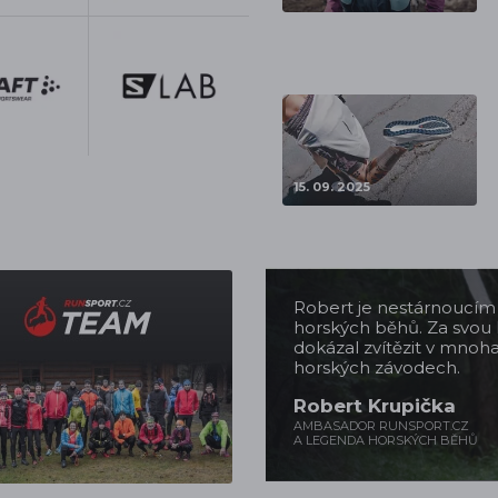
15. 09. 2025
Robert je nestárnoucí
horských běhů. Za svou 
dokázal zvítězit v mnoh
horských závodech.
Robert Krupička
AMBASADOR RUNSPORT.CZ
A LEGENDA HORSKÝCH BĚHŮ