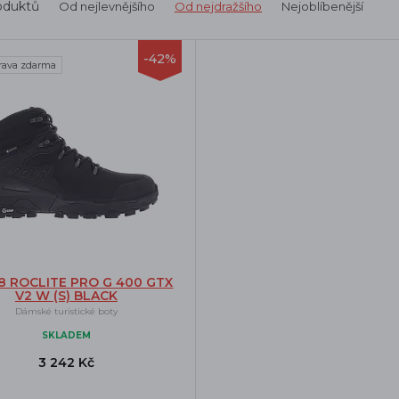
oduktů
Od nejlevnějšího
Od nejdražšího
Nejoblíbenější
-42%
rava zdarma
8 ROCLITE PRO G 400 GTX
V2 W (S) BLACK
Dámské turistické boty
SKLADEM
3 242 Kč