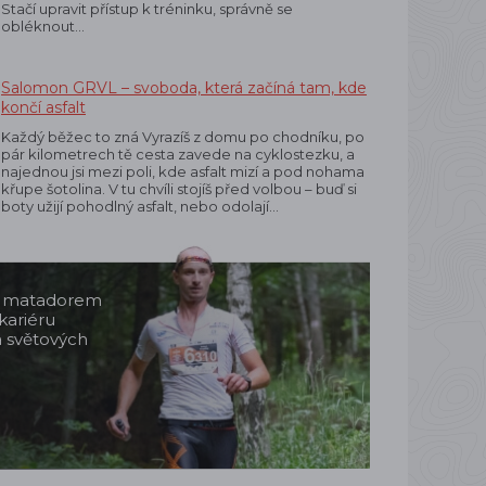
Stačí upravit přístup k tréninku, správně se
obléknout…
Salomon GRVL – svoboda, která začíná tam, kde
končí asfalt
Každý běžec to zná Vyrazíš z domu po chodníku, po
pár kilometrech tě cesta zavede na cyklostezku, a
najednou jsi mezi poli, kde asfalt mizí a pod nohama
křupe šotolina. V tu chvíli stojíš před volbou – buď si
boty užijí pohodlný asfalt, nebo odolají…
m matadorem
kariéru
a světových