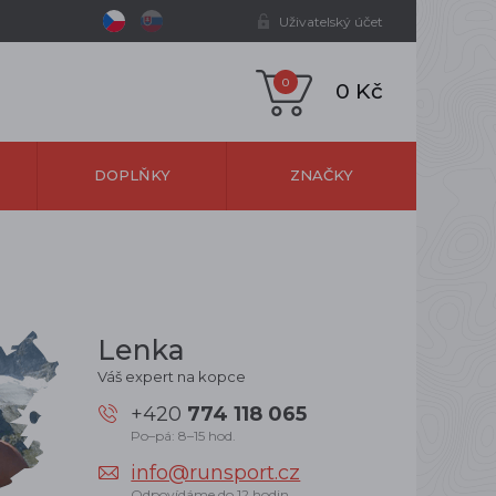
Uživatelský účet
0
0 Kč
DOPLŇKY
ZNAČKY
Lenka
Váš expert na kopce
+420
774 118 065
Po–pá: 8–15 hod.
info@runsport.cz
Odpovídáme do 12 hodin