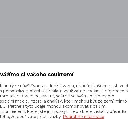
ed nerovnostmi, od kamenů až po větve nebo kořeny, a zab
Vážíme si vašeho soukromí
énu - bláto, rozbředlý sníh a podobné lahůdky vás nezastav
K analýze návštěvnosti a funkcí webu, ukládání vašeho nastaven
í, má hrubý vzorek a poskytuje tak lepší oporu, zabraňuje uk
a personalizaci obsahu a reklam využíváme cookies. Informace 
ru či jinému poškození, perfektně chrání před vlhkem a někt
tom, jak náš web používáte, sdílíme se svými partnery pro
sociální média, inzerci a analýzy, kteří mohou být ze zemí mimo
nu v dešti a mokru.
EU. Partneři tyto údaje mohou zkombinovat s dalšími
informacemi, které jste jim poskytli nebo které získali v důsledku
ch bot
a vyrazte za pořádným dobrodružstvím!
toho, že používáte jejich služby.
Podrobné informace