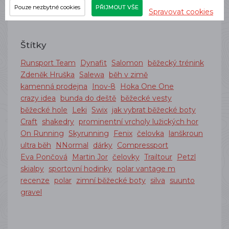
Pouze nezbytné cookies
PŘIJMOUT VŠE
Spravovat cookies
Štítky
Runsport Team
Dynafit
Salomon
běžecký trénink
Zdeněk Hruška
Salewa
běh v zimě
kamenná prodejna
Inov-8
Hoka One One
crazy idea
bunda do deště
běžecké vesty
běžecké hole
Leki
Swix
jak vybrat běžecké boty
Craft
shakedry
prominentní vrcholy lužických hor
On Running
Skyrunning
Fenix
čelovka
lanškroun
ultra běh
NNormal
dárky
Compressport
Eva Pončová
Martin Jor
čelovky
Trailtour
Petzl
skialpy
sportovní hodinky
polar vantage m
recenze
polar
zimní běžecké boty
silva
suunto
gravel