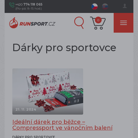
+420
774 118 065
(Po–pá: 8–15 hod.)
0
Dárky pro sportovce
21. 11. 2024
Ideální dárek pro běžce –
Compressport ve vánočním balení
DÁRKY PRO SPORTOVCE