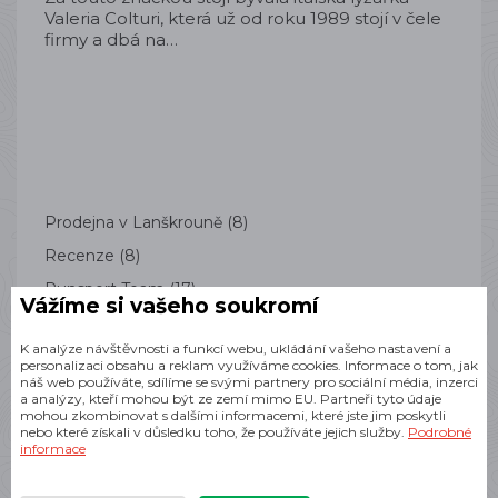
Valeria Colturi, která už od roku 1989 stojí v čele
firmy a dbá na…
Prodejna v Lanškrouně
(8)
Recenze
(8)
Runsport Team
(17)
Vážíme si vašeho soukromí
Soutěže
(1)
K analýze návštěvnosti a funkcí webu, ukládání vašeho nastavení a
Trénink
(10)
personalizaci obsahu a reklam využíváme cookies. Informace o tom, jak
náš web používáte, sdílíme se svými partnery pro sociální média, inzerci
Ze světa běhu
(1)
a analýzy, kteří mohou být ze zemí mimo EU. Partneři tyto údaje
mohou zkombinovat s dalšími informacemi, které jste jim poskytli
Novinky
(15)
nebo které získali v důsledku toho, že používáte jejich služby.
Podrobné
informace
Dárky pro sportovce
(4)
Tipy (nejen) pro běžce
(17)