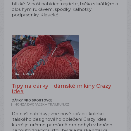
blízké. V naší nabídce najdete, trička s krátkým a
dlouhým rukávem, spodky, kalhotky i
podprsenky. Klasické…
04. 11. 2021
Tipy na dárky – dámské mikiny Crazy
Idea
DÁRKY PRO SPORTOVCE
HONZA DVOŘÁČEK – TRAILRUN.CZ
Do naší nabídky jsme nově zařadili kolekci
italského designového oblečení Crazy Idea,
které je určeno primárně pro pohyb v horách.
Za touto značkou stojí bývalá italská lyžařka