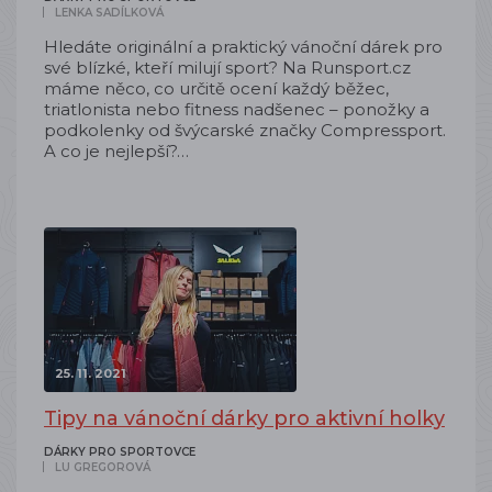
LENKA SADÍLKOVÁ
Hledáte originální a praktický vánoční dárek pro
své blízké, kteří milují sport? Na Runsport.cz
máme něco, co určitě ocení každý běžec,
triatlonista nebo fitness nadšenec – ponožky a
podkolenky od švýcarské značky Compressport.
A co je nejlepší?…
25. 11. 2021
Tipy na vánoční dárky pro aktivní holky
DÁRKY PRO SPORTOVCE
LU GREGOROVÁ