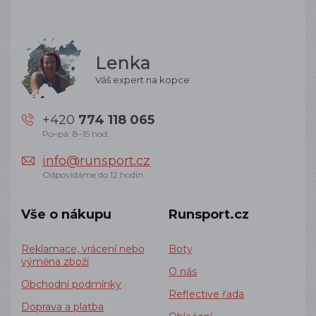
Lenka
Váš expert na kopce
+420
774 118 065
Po–pá: 8–15 hod.
info@runsport.cz
Odpovídáme do 12 hodin
Vše o nákupu
Runsport.cz
Reklamace, vrácení nebo
Boty
výměna zboží
O nás
Obchodní podmínky
Reflective řada
Doprava a platba