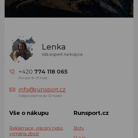
Lenka
Váš expert na kopce
+420
774 118 065
Po–pá: 8–15 hod.
info@runsport.cz
Odpovídáme do 12 hodin
Vše o nákupu
Runsport.cz
Reklamace, vrácení nebo
Boty
výměna zboží