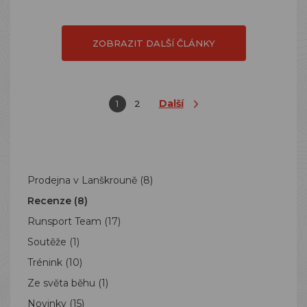
ZOBRAZIT DALŠÍ ČLÁNKY
Další
1
2
Prodejna v Lanškrouně
(8)
Recenze
(8)
Runsport Team
(17)
Soutěže
(1)
Trénink
(10)
Ze světa běhu
(1)
Novinky
(15)