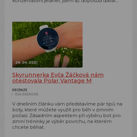
konzervativní jedinec jsem až doposud dával…
26. 04. 2021
Skyrunnerka Evča Žáčková nám
otestovala Polar Vantage M
RECENZE
EVA ŽÁČKOVÁ
V dnešním článku vám představíme pár tipů na
boty, které můžete využít pro běh v zimním
počasí. Zásadním aspektem při výběru bot pro
zimní tréninky je výběr povrchu, na kterém
chcete běhat.