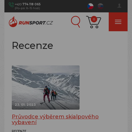
+420
774 118 065
(Po–pá: 8–15 hod.)
0
Recenze
23. 01. 2023
Průvodce výběrem skialpového
vybavení
RECENZE