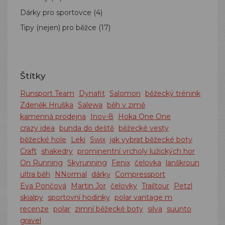
Dárky pro sportovce
(4)
Tipy (nejen) pro běžce
(17)
Štítky
Runsport Team
Dynafit
Salomon
běžecký trénink
Zdeněk Hruška
Salewa
běh v zimě
kamenná prodejna
Inov-8
Hoka One One
crazy idea
bunda do deště
běžecké vesty
běžecké hole
Leki
Swix
jak vybrat běžecké boty
Craft
shakedry
prominentní vrcholy lužických hor
On Running
Skyrunning
Fenix
čelovka
lanškroun
ultra běh
NNormal
dárky
Compressport
Eva Pončová
Martin Jor
čelovky
Trailtour
Petzl
skialpy
sportovní hodinky
polar vantage m
recenze
polar
zimní běžecké boty
silva
suunto
gravel