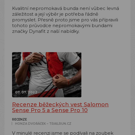
Kvalitní nepromokavá bunda není vůbec levná
záležitost a její výběr je potřeba řádně
promyslet. Přesně proto jsme pro vás přípravili
tohoto průvodce nepromokavými bundami
značky Dynafit z naší nabídky.
07. 07. 2022
Recenze běžeckých vest Salomon
Sense Pro 5 a Sense Pro 10
RECENZE
HONZA DVOŘÁČEK – TRAILRUN.CZ
V minulé recenzi jsme se podívali na zoubek