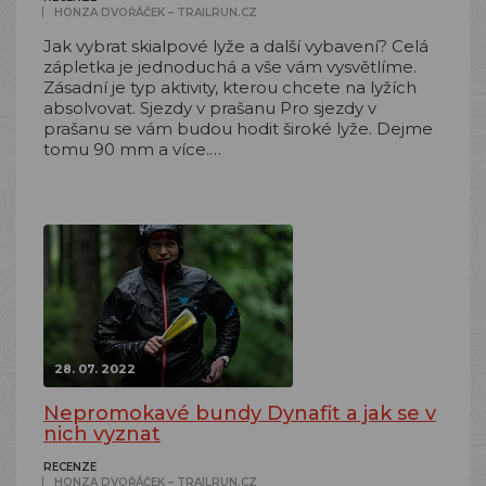
HONZA DVOŘÁČEK – TRAILRUN.CZ
Jak vybrat skialpové lyže a další vybavení? Celá
zápletka je jednoduchá a vše vám vysvětlíme.
Zásadní je typ aktivity, kterou chcete na lyžích
absolvovat. Sjezdy v prašanu Pro sjezdy v
prašanu se vám budou hodit široké lyže. Dejme
tomu 90 mm a více.…
28. 07. 2022
Nepromokavé bundy Dynafit a jak se v
nich vyznat
RECENZE
HONZA DVOŘÁČEK – TRAILRUN.CZ