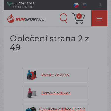
+420
774 118 065
(Po–pá: 8–15 hod.)
0
Oblečení strana 2 z
49
Pánské oblečení
Dámské oblečení
Cyklistická kolekce Dynafit