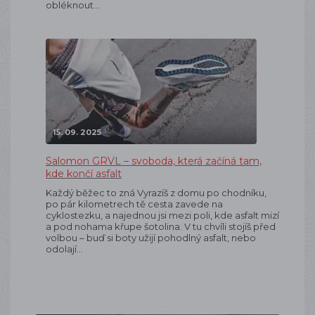
obléknout…
15. 09. 2025
Salomon GRVL – svoboda, která začíná tam,
kde končí asfalt
Každý běžec to zná Vyrazíš z domu po chodníku,
po pár kilometrech tě cesta zavede na
cyklostezku, a najednou jsi mezi poli, kde asfalt mizí
a pod nohama křupe šotolina. V tu chvíli stojíš před
volbou – buď si boty užijí pohodlný asfalt, nebo
odolají…