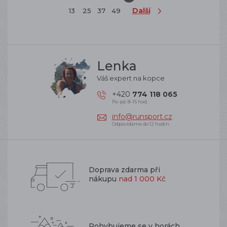
Další
13
25
37
49
Lenka
Váš expert na kopce
+420
774 118 065
Po–pá: 8–15 hod.
info@runsport.cz
Odpovídáme do 12 hodin
Doprava zdarma při
nákupu
nad 1 000 Kč
Pohybujeme se v horách,