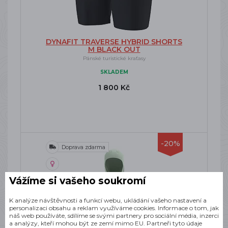
DYNAFIT TRAVERSE HYBRID SHORTS
M BLACK OUT
Pánské turistické kraťasy
SKLADEM
1 800 Kč
-20%
Doprava zdarma
Vážíme si vašeho soukromí
K analýze návštěvnosti a funkcí webu, ukládání vašeho nastavení a
personalizaci obsahu a reklam využíváme cookies. Informace o tom, jak
náš web používáte, sdílíme se svými partnery pro sociální média, inzerci
a analýzy, kteří mohou být ze zemí mimo EU. Partneři tyto údaje