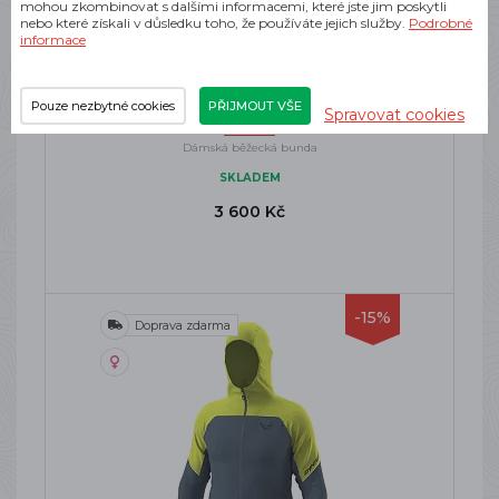
mohou zkombinovat s dalšími informacemi, které jste jim poskytli
nebo které získali v důsledku toho, že používáte jejich služby.
Podrobné
informace
COMPRESSPORT HURRICANE
Pouze nezbytné cookies
PŘIJMOUT VŠE
WATERPROOF 10/10 JACKET W ICE
Spravovat cookies
FLOW
Dámská běžecká bunda
SKLADEM
3 600 Kč
-15%
Doprava zdarma