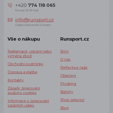
+420
774 118 065
Po–pá: 8–15 hod.
info@runsport.cz
Odpovídáme do 12 hodin
Vše o nákupu
Runsport.cz
Reklamace, vrácení nebo
Boty
výměna zboží
O nás
Obchodní podmínky
Reflective řada
Doprava a platba
Oblečení
Kontakty
Prodejna
Zásady zpracování
Batohy
souborů cookies
Shoe selector
Informace o zpracování
osobních údajů
Blog