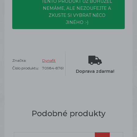
TENTO PRODUKT UŽ BOHUŽEL
NEMÁME, ALE NEZOUFEJTE A
ZKUSTE SI VYBRAT NĚCO
JINÉHO :-)
Značka:
Dynafit
Číslo produktu:
70984-8761
Doprava zdarma!
Podobné produkty