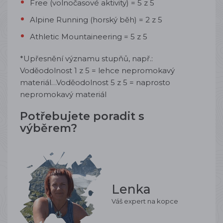
Free (volnočasové aktivity) = 5 z 5
Alpine Running (horský běh) = 2 z 5
Athletic Mountaineering = 5 z 5
*Upřesnění významu stupňů, např.:
Voděodolnost 1 z 5 = lehce nepromokavý
materiál…Voděodolnost 5 z 5 = naprosto
nepromokavý materiál
Potřebujete poradit s
výběrem?
Lenka
Váš expert na kopce