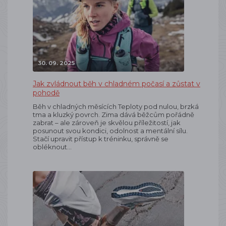
30. 09. 2025
Jak zvládnout běh v chladném počasí a zůstat v
pohodě
Běh v chladných měsících Teploty pod nulou, brzká
tma a kluzký povrch. Zima dává běžcům pořádně
zabrat – ale zároveň je skvělou příležitostí, jak
posunout svou kondici, odolnost a mentální sílu.
Stačí upravit přístup k tréninku, správně se
obléknout…