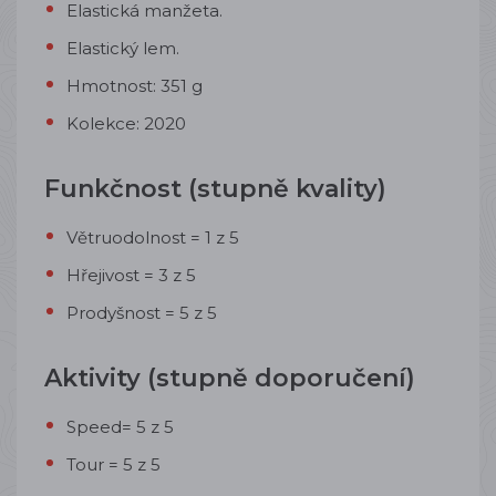
Elastická manžeta.
Elastický lem.
Hmotnost: 351 g
Kolekce: 2020
Funkčnost (stupně kvality)
Větruodolnost = 1 z 5
Hřejivost = 3 z 5
Prodyšnost = 5 z 5
Aktivity (stupně doporučení)
Speed= 5 z 5
Tour = 5 z 5