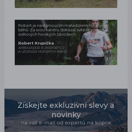
Robert je nestárnoucím matadorem horských
běhů. Za svou kariéru dokázal zvítězit v mnoha
světových horských závodech.
Robert Krupička
AMBASADOR RUNSPORT.CZ
A LEGENDA HORSKÝCH BĚHŮ
Získejte exkluzivní slevy a
novinky
na váš e-mail od expertů na kopce