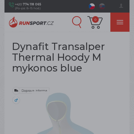
+420
774 118 065
(Po–pá: 8–15 hod.)
0
Dynafit Transalper
Thermal Hoody M
mykonos blue
Doprava zdarma