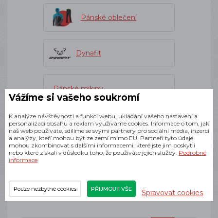
Pánské oblečení
Dynafit
Pánské mikiny
Vážíme si vašeho soukromí
K analýze návštěvnosti a funkcí webu, ukládání vašeho nastavení a
personalizaci obsahu a reklam využíváme cookies. Informace o tom, jak
Pánské funkční mikiny
náš web používáte, sdílíme se svými partnery pro sociální média, inzerci
a analýzy, kteří mohou být ze zemí mimo EU. Partneři tyto údaje
mohou zkombinovat s dalšími informacemi, které jste jim poskytli
nebo které získali v důsledku toho, že používáte jejich služby.
Podrobné
informace
Novinky v nabídce
Pouze nezbytné cookies
PŘIJMOUT VŠE
Spravovat cookies