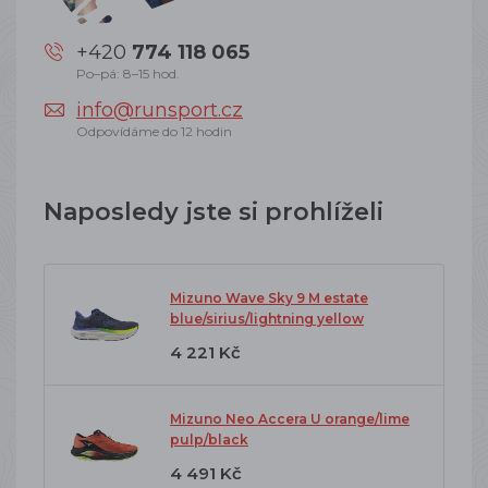
+420
774 118 065
Po–pá: 8–15 hod.
info@runsport.cz
Odpovídáme do 12 hodin
Naposledy jste si prohlíželi
Mizuno Wave Sky 9 M estate
blue/sirius/lightning yellow
4 221 Kč
Mizuno Neo Accera U orange/lime
pulp/black
4 491 Kč