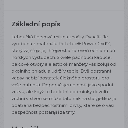
Základní popis
Lehoučká fleecová mikina značky Dynafit. Je
vyrobena z materiálu Polartec® Power Grid™,
který zajišťuje její hřejivost a zároveň ochranu při
horských výstupech. Skvěle padnoucí kapuce,
palcové otvory a elastické manžety vás izolují od
okolního chladu a udrží v teple. Dvě postranní
kapsy nabízí dostatek úložného prostoru pro
vaše nutnosti. Doporučujeme nosit jako spodní
vrstvu, ale když to teplotní podmínky dovolí i
vrchní vrstvou se může tato mikina stát, jelikož je
opatřena bezpečnostními prvky, které se o vaši
bezpečnost postarají i za tmy.