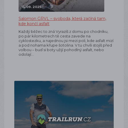
15. 09. 2025
Salomon GRVL – svoboda, která začíná tam,
kde končí asfalt
Každý běžec to zná Vyrazíš z domu po chodníku,
po pár kilometrech tě cesta zavede na
cyklostezku, a najednou jsi mezi poli, kde asfalt mizí
a pod nohama křupe šotolina. V tu chvíli stojíš před
volbou – buď si boty užijí pohodlný asfalt, nebo
odolají…