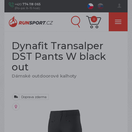
+420
774 118 065
(Po–pá: 8–15 hod.)
0
Dynafit Transalper
DST Pants W black
out
Dámské outdoorové kalhoty
Doprava zdarma