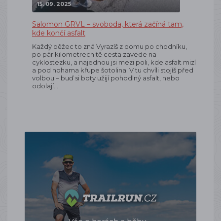
15. 09. 2025
Salomon GRVL – svoboda, která začíná tam,
kde končí asfalt
Každý běžec to zná Vyrazíš z domu po chodníku,
po pár kilometrech tě cesta zavede na
cyklostezku, a najednou jsi mezi poli, kde asfalt mizí
a pod nohama křupe šotolina. V tu chvíli stojíš před
volbou – buď si boty užijí pohodlný asfalt, nebo
odolají…