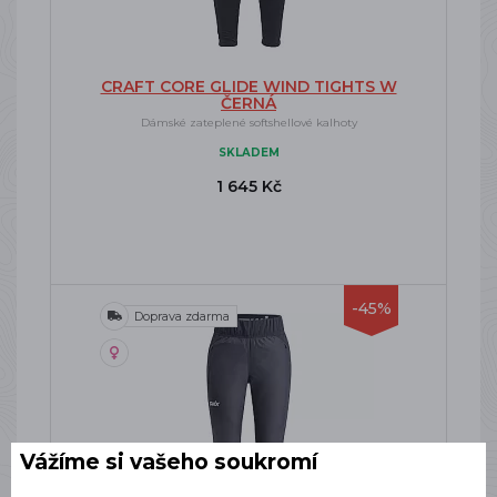
CRAFT CORE GLIDE WIND TIGHTS W
ČERNÁ
Dámské zateplené softshellové kalhoty
SKLADEM
1 645 Kč
-45%
Doprava zdarma
Vážíme si vašeho soukromí