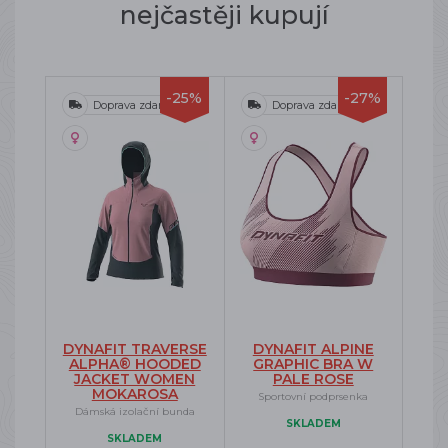
nejčastěji kupují
-25%
-27%
Doprava zdarma
Doprava zdarma
DYNAFIT TRAVERSE
DYNAFIT ALPINE
ALPHA® HOODED
GRAPHIC BRA W
JACKET WOMEN
PALE ROSE
MOKAROSA
Sportovní podprsenka
Dámská izolační bunda
SKLADEM
SKLADEM