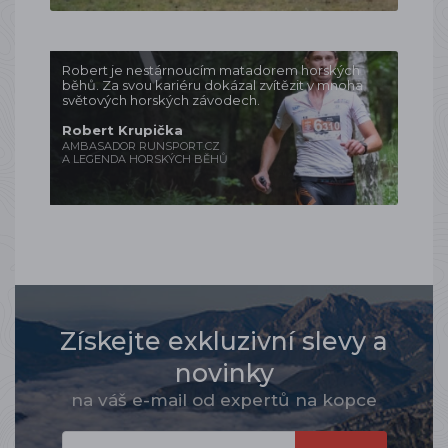
Robert je nestárnoucím matadorem horských
běhů. Za svou kariéru dokázal zvítězit v mnoha
světových horských závodech.
Robert Krupička
AMBASADOR RUNSPORT.CZ
A LEGENDA HORSKÝCH BĚHŮ
Získejte exkluzivní slevy a
novinky
na váš e-mail od expertů na kopce