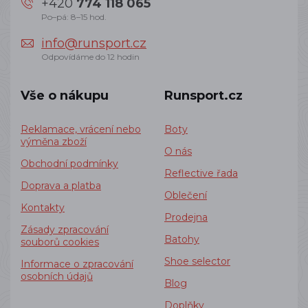
+420
774 118 065
Po–pá: 8–15 hod.
info@runsport.cz
Odpovídáme do 12 hodin
Vše o nákupu
Runsport.cz
Reklamace, vrácení nebo
Boty
výměna zboží
O nás
Obchodní podmínky
Reflective řada
Doprava a platba
Oblečení
Kontakty
Prodejna
Zásady zpracování
Batohy
souborů cookies
Shoe selector
Informace o zpracování
osobních údajů
Blog
Doplňky