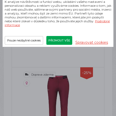
K analýze návštěvnosti a funkcí webu, ukládání vašeho nastavení a
personalizaci obsahu a reklam využíváme cookies. Informace o tom, jak
náš web používáte, sdílíme se svými partnery pro sociální média, inzerci
a analýzy, kteří mohou být ze zemí mimo EU. Partneři tyto údaje
mohou zkombinovat s dalšími informacemi, které jste jim poskytli
SWIX DYNAMIC HYBRID INSULATED
nebo které získali v důsledku toho, že používáte jejich služby.
Podrobné
PANTS W BLACK
informace
Dámské kalhoty na běžky
SKLADEM
Pouze nezbytné cookies
PŘIJMOUT VŠE
Spravovat cookies
2 745 Kč
-25%
Doprava zdarma