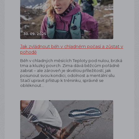
30. 09. 2025
Jak zvládnout běh v chladném počasí a zůstat v
pohodě
Běh v chladných měsících Teploty pod nulou, brzká
tma a kluzký povrch. Zima dává běžcům pořádně
zabrat – ale zároveň je skvělou příležitostí, jak
posunout svou kondici, odolnost a mentální sílu.
Stačí upravit přístup k tréninku, správně se
obléknout…