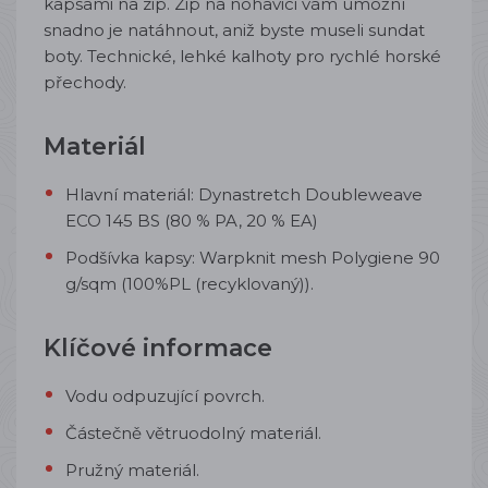
kapsami na zip. Zip na nohavici vám umožní
snadno je natáhnout, aniž byste museli sundat
boty. Technické, lehké kalhoty pro rychlé horské
přechody.
Materiál
Hlavní materiál: Dynastretch Doubleweave
ECO 145 BS (80 % PA, 20 % EA)
Podšívka kapsy: Warpknit mesh Polygiene 90
g/sqm (100%PL (recyklovaný)).
Klíčové informace
Vodu odpuzující povrch.
Částečně větruodolný materiál.
Pružný materiál.