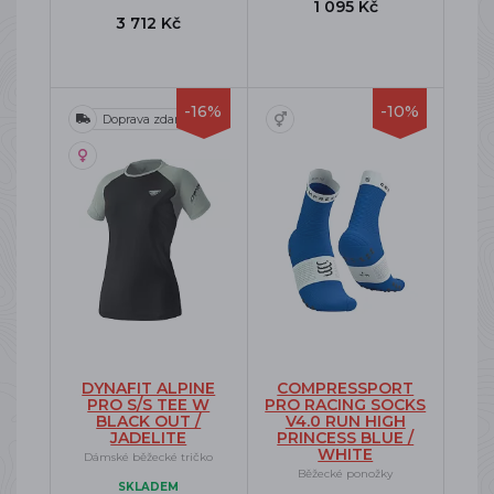
1 095 Kč
3 712 Kč
-16%
-10%
Doprava zdarma
DYNAFIT ALPINE
COMPRESSPORT
PRO S/S TEE W
PRO RACING SOCKS
BLACK OUT /
V4.0 RUN HIGH
JADELITE
PRINCESS BLUE /
WHITE
Dámské běžecké tričko
Běžecké ponožky
SKLADEM