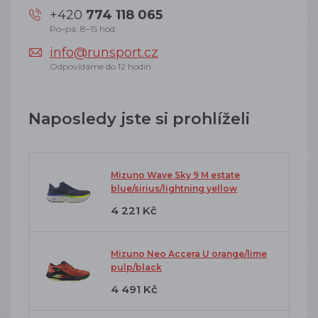
+420
774 118 065
Po–pá: 8–15 hod.
info@runsport.cz
Odpovídáme do 12 hodin
Naposledy jste si prohlíželi
Mizuno Wave Sky 9 M estate
blue/sirius/lightning yellow
4 221 Kč
Mizuno Neo Accera U orange/lime
pulp/black
4 491 Kč