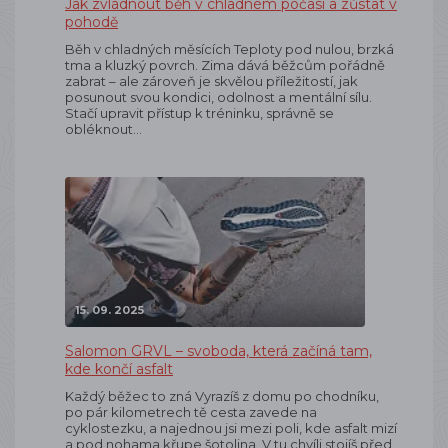
Jak zvládnout běh v chladném počasí a zůstat v
pohodě
Běh v chladných měsících Teploty pod nulou, brzká
tma a kluzký povrch. Zima dává běžcům pořádně
zabrat – ale zároveň je skvělou příležitostí, jak
posunout svou kondici, odolnost a mentální sílu.
Stačí upravit přístup k tréninku, správně se
obléknout…
15. 09. 2025
Salomon GRVL – svoboda, která začíná tam,
kde končí asfalt
Každý běžec to zná Vyrazíš z domu po chodníku,
po pár kilometrech tě cesta zavede na
cyklostezku, a najednou jsi mezi poli, kde asfalt mizí
a pod nohama křupe šotolina. V tu chvíli stojíš před