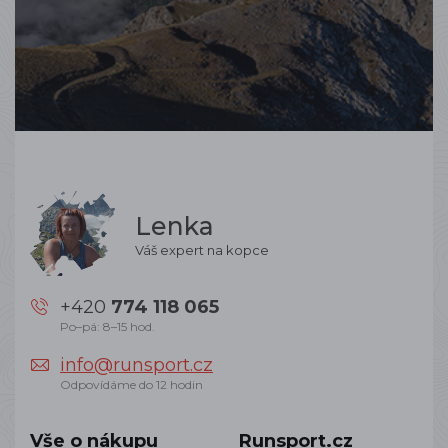
Lenka
Váš expert na kopce
+420
774 118 065
Po–pá: 8–15 hod.
info@runsport.cz
Odpovídáme do 12 hodin
Vše o nákupu
Runsport.cz