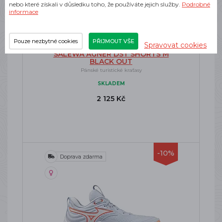
nebo které získali v důsledku toho, že používáte jejich služby.
Podrobné
informace
Pouze nezbytné cookies
PŘIJMOUT VŠE
Spravovat cookies
SALEWA AGNER DST SHORTS M
BLACK OUT
Pánské turistické kraťasy
SKLADEM
2 125 Kč
-10%
Doprava zdarma