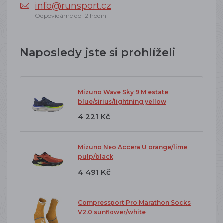
info@runsport.cz
Odpovídáme do 12 hodin
Naposledy jste si prohlíželi
Mizuno Wave Sky 9 M estate
blue/sirius/lightning yellow
4 221 Kč
Mizuno Neo Accera U orange/lime
pulp/black
4 491 Kč
Compressport Pro Marathon Socks
V2.0 sunflower/white