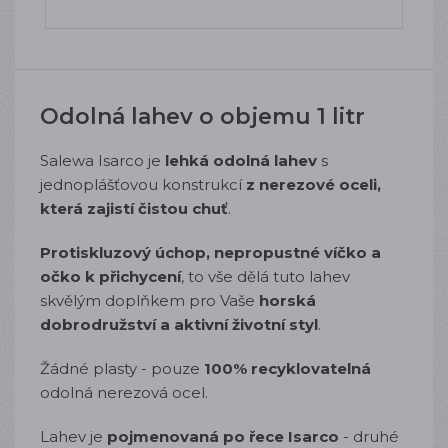
Odolná lahev o objemu 1 litr
Salewa Isarco je
lehká odolná lahev
s
jednoplášťovou konstrukcí
z nerezové oceli,
která zajistí čistou chuť
.
Protiskluzový úchop, nepropustné víčko a
očko k přichycení
, to vše dělá tuto lahev
skvělým doplňkem pro Vaše
horská
dobrodružství a aktivní životní styl
.
Žádné plasty - pouze
100% recyklovatelná
odolná nerezová ocel.
Lahev je
pojmenovaná po řece Isarco
- druhé