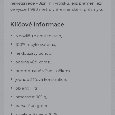
největší řece v Jižním Tyrolsku, jejíž pramen leží
ve výšce 1 990 metrů v Brennerském průsmyku.
Klíčové informace
Neovliňuje chuť tekutin,
100% recyklovatelná,
neklouzavý úchop,
odolná vůči korozi,
nepropustné víčko s očkem,
jednoplášťová konstrukce,
objem: 1 litr,
hmotnost: 165 g,
barva: fluo green,
kolekce: Salewa 2025.