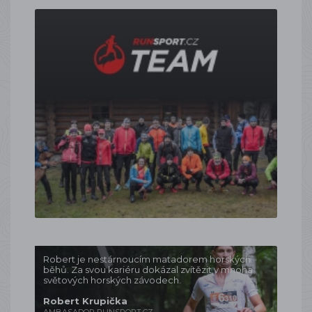
Robert je nestárnoucím matadorem horských
běhů. Za svou kariéru dokázal zvítězit v mnoha
světových horských závodech.
Robert Krupička