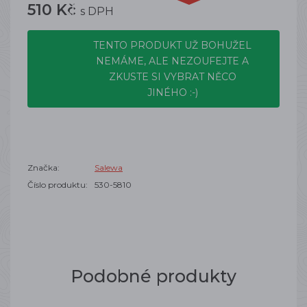
510 Kč
s DPH
TENTO PRODUKT UŽ BOHUŽEL
NEMÁME, ALE NEZOUFEJTE A
ZKUSTE SI VYBRAT NĚCO
JINÉHO :-)
Značka:
Salewa
Číslo produktu:
530-5810
Podobné produkty