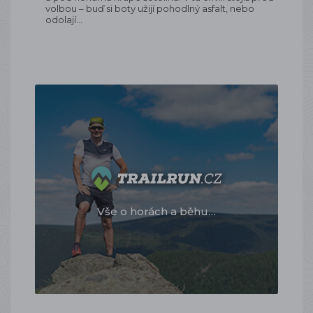
volbou – buď si boty užijí pohodlný asfalt, nebo
odolají…
Vše o horách a běhu…