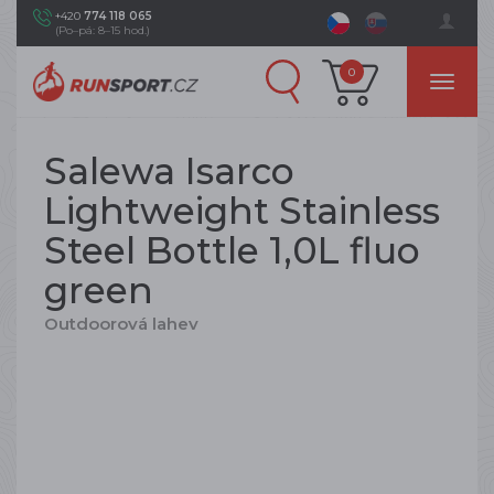
+420
774 118 065
(Po–pá: 8–15 hod.)
0
Salewa Isarco
Lightweight Stainless
Steel Bottle 1,0L fluo
green
Outdoorová lahev