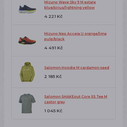
Mizuno Wave Sky 9 M estate
blue/sirius/lightning yellow
4 221 Kč
Mizuno Neo Accera U orange/lime
pulp/black
4 491 Kč
Salomon Hoodie M cardamon seed
2 185 Kč
Salomon SHAKEout Core SS Tee M
castor gray
1 045 Kč