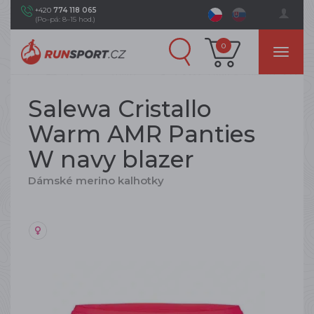
+420
774 118 065
(Po–pá: 8–15 hod.)
0
Salewa Cristallo
Warm AMR Panties
W navy blazer
Dámské merino kalhotky