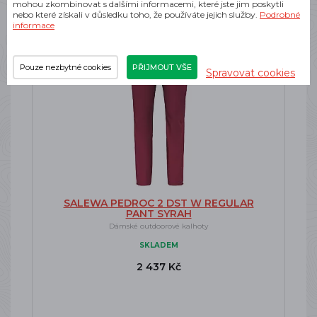
mohou zkombinovat s dalšími informacemi, které jste jim poskytli
nebo které získali v důsledku toho, že používáte jejich služby.
Podrobné
-25%
informace
Doprava zdarma
Pouze nezbytné cookies
PŘIJMOUT VŠE
Spravovat cookies
SALEWA PEDROC 2 DST W REGULAR
PANT SYRAH
Dámské outdoorové kalhoty
SKLADEM
2 437 Kč