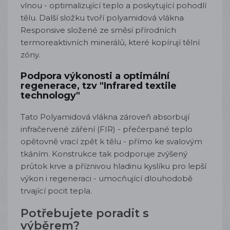
vlnou - optimalizující teplo a poskytující pohodlí
tělu. Další složku tvoří polyamidová vlákna
Responsive složené ze směsí přírodních
termoreaktivních minerálů, které kopírují tělní
zóny.
Podpora výkonosti a optimální
regenerace, tzv "
Infrared textile
technology"
Tato Polyamidová vlákna zároveň absorbují
infračervené záření (FIR) - přečerpané teplo
opětovně vrací zpět k tělu - přímo ke svalovým
tkáním. Konstrukce tak podporuje zvýšený
průtok krve a příznivou hladinu kyslíku pro lepší
výkon i regeneraci - umocňující dlouhodobě
trvající pocit tepla.
Potřebujete poradit s
výběrem?