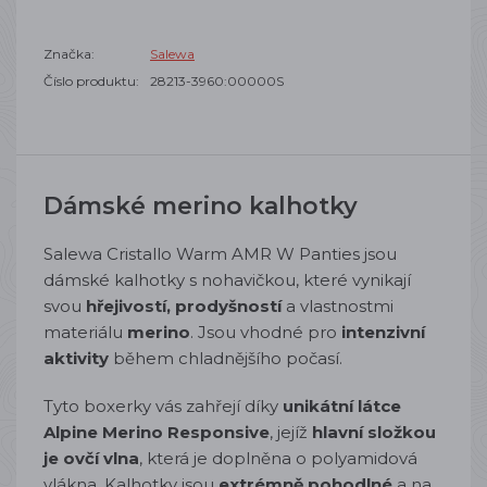
Značka:
Salewa
Číslo produktu:
28213-3960:00000S
Dámské merino kalhotky
Salewa Cristallo Warm AMR W Panties jsou
dámské kalhotky s nohavičkou, které vynikají
svou
hřejivostí, prodyšností
a vlastnostmi
materiálu
merino
. Jsou vhodné pro
intenzivní
aktivity
během chladnějšího počasí.
Tyto boxerky vás zahřejí díky
unikátní látce
Alpine Merino Responsive
, jejíž
hlavní složkou
je ovčí vlna
, která je doplněna o polyamidová
vlákna. Kalhotky jsou
extrémně pohodlné
a na