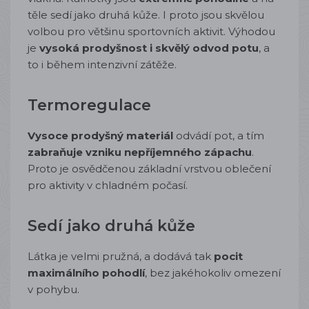
těle sedí jako druhá kůže. I proto jsou skvělou
volbou pro většinu sportovních aktivit. Výhodou
je
vysoká prodyšnost i skvělý odvod potu
, a
to i během intenzivní zátěže.
Termoregulace
Vysoce prodyšný materiál
odvádí pot, a tím
zabraňuje vzniku nepříjemného zápachu
.
Proto je osvědčenou základní vrstvou oblečení
pro aktivity v chladném počasí.
Sedí jako druhá kůže
Látka je velmi pružná, a dodává tak
pocit
maximálního pohodlí
, bez jakéhokoliv omezení
v pohybu.