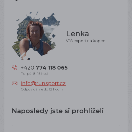
Lenka
Váš expert na kopce
+420
774 118 065
Po–pá: 8–15 hod.
info@runsport.cz
Odpovídáme do 12 hodin
Naposledy jste si prohlíželi