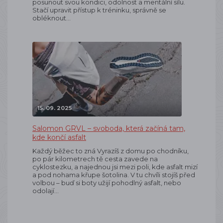
posunout svou kondici, odolnost a mentální sílu.
Stačí upravit přístup k tréninku, správně se
obléknout…
15. 09. 2025
Salomon GRVL – svoboda, která začíná tam,
kde končí asfalt
Každý běžec to zná Vyrazíš z domu po chodníku,
po pár kilometrech tě cesta zavede na
cyklostezku, a najednou jsi mezi poli, kde asfalt mizí
a pod nohama křupe šotolina. V tu chvíli stojíš před
volbou – buď si boty užijí pohodlný asfalt, nebo
odolají…