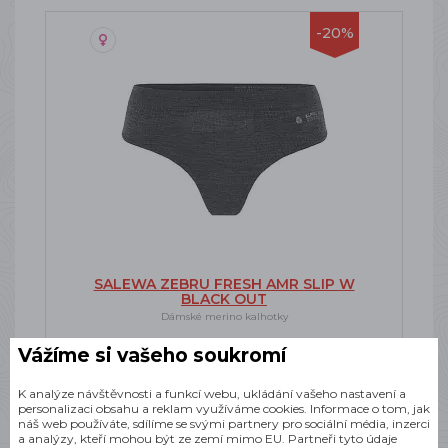
-20%
SALEWA ZEBRU FRESH AMR SLIP W
BLACK OUT
Dámské merino kalhotky
SKLADEM
Vážíme si vašeho soukromí
800 Kč
K analýze návštěvnosti a funkcí webu, ukládání vašeho nastavení a
personalizaci obsahu a reklam využíváme cookies. Informace o tom, jak
náš web používáte, sdílíme se svými partnery pro sociální média, inzerci
a analýzy, kteří mohou být ze zemí mimo EU. Partneři tyto údaje