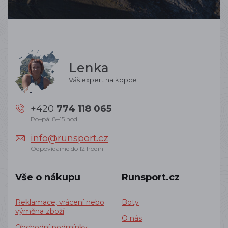
Lenka
Váš expert na kopce
+420
774 118 065
Po–pá: 8–15 hod.
info@runsport.cz
Odpovídáme do 12 hodin
Vše o nákupu
Runsport.cz
Reklamace, vrácení nebo
Boty
výměna zboží
O nás
Obchodní podmínky