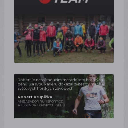
Robert je nestárnoucím matadorem horských
běhů. Za svou kariéru dokázal zvítězit v mnoha
světových horských závodech.
Robert Krupička
AMBASADOR RUNSPORT.CZ
A LEGENDA HORSKÝCH BĚHŮ