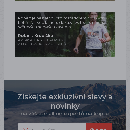
Robert je nestárnoucím matadorem horských
běhů. Za svou kariéru dokázal zvítězit v mnoha
světových horských závodech.
Robert Krupička
AMBASADOR RUNSPORT.CZ
A LEGENDA HORSKÝCH BĚHŮ
Získejte exkluzivní slevy a
novinky
na váš e-mail od expertů na kopce