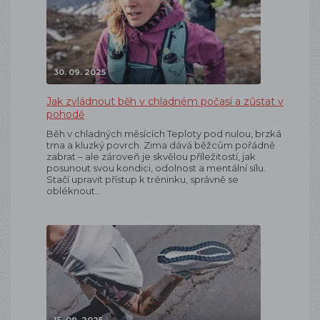
30. 09. 2025
Jak zvládnout běh v chladném počasí a zůstat v
pohodě
Běh v chladných měsících Teploty pod nulou, brzká
tma a kluzký povrch. Zima dává běžcům pořádně
zabrat – ale zároveň je skvělou příležitostí, jak
posunout svou kondici, odolnost a mentální sílu.
Stačí upravit přístup k tréninku, správně se
obléknout…