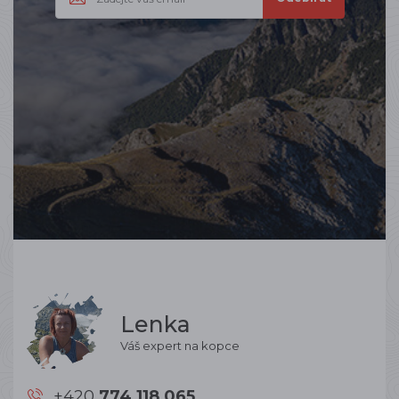
Lenka
Váš expert na kopce
+420
774 118 065