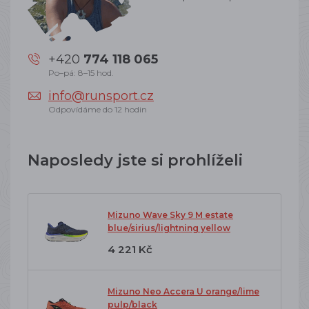
+420
774 118 065
Po–pá: 8–15 hod.
info@runsport.cz
Odpovídáme do 12 hodin
Naposledy jste si prohlíželi
Mizuno Wave Sky 9 M estate
blue/sirius/lightning yellow
4 221 Kč
Mizuno Neo Accera U orange/lime
pulp/black