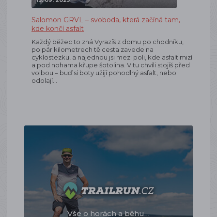
15. 09. 2025
Salomon GRVL – svoboda, která začíná tam,
kde končí asfalt
Každý běžec to zná Vyrazíš z domu po chodníku,
po pár kilometrech tě cesta zavede na
cyklostezku, a najednou jsi mezi poli, kde asfalt mizí
a pod nohama křupe šotolina. V tu chvíli stojíš před
volbou – buď si boty užijí pohodlný asfalt, nebo
odolají…
Vše o horách a běhu…