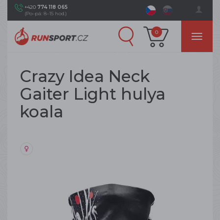
+420
774 118 065
(Po–pá: 8–15 hod.)
0
Crazy Idea Neck
Gaiter Light hulya
koala