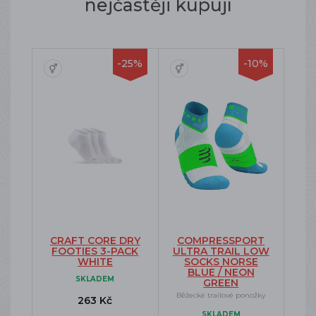
nejčastěji kupují
-25%
-10%
CRAFT CORE DRY
COMPRESSPORT
FOOTIES 3-PACK
ULTRA TRAIL LOW
WHITE
SOCKS NORSE
BLUE / NEON
SKLADEM
GREEN
Běžecké trailové ponožky
263 Kč
SKLADEM