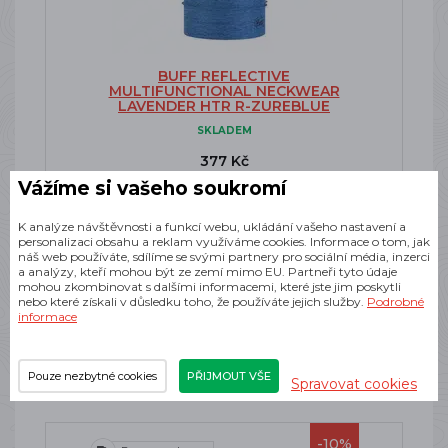
BUFF REFLECTIVE
MULTIFUNCTIONAL NECKWEAR
LAVENDER HTR R-ZUREBLUE
SKLADEM
377 Kč
Vážíme si vašeho soukromí
K analýze návštěvnosti a funkcí webu, ukládání vašeho nastavení a
personalizaci obsahu a reklam využíváme cookies. Informace o tom, jak
náš web používáte, sdílíme se svými partnery pro sociální média, inzerci
a analýzy, kteří mohou být ze zemí mimo EU. Partneři tyto údaje
mohou zkombinovat s dalšími informacemi, které jste jim poskytli
nebo které získali v důsledku toho, že používáte jejich služby.
Podrobné
informace
Novinky v nabídce
Pouze nezbytné cookies
PŘIJMOUT VŠE
Spravovat cookies
-10%