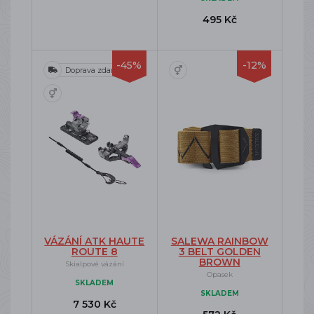
495 Kč
-45%
-12%
Doprava zdarma
VÁZÁNÍ ATK HAUTE
SALEWA RAINBOW
ROUTE 8
3 BELT GOLDEN
BROWN
Skialpové vázání
Opasek
SKLADEM
SKLADEM
7 530 Kč