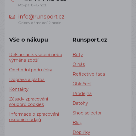
Po–pá: 8–15 hod.
info@runsport.cz
Odpovídáme do 12 hodin
Vše o nákupu
Runsport.cz
Reklamace, vrácení nebo
Boty
výměna zboží
O nás
Obchodní podmínky
Reflective řada
Doprava a platba
Oblečení
Kontakty
Prodejna
Zásady zpracování
Batohy
souborů cookies
Shoe selector
Informace o zpracování
osobních údajů
Blog
Doplňky