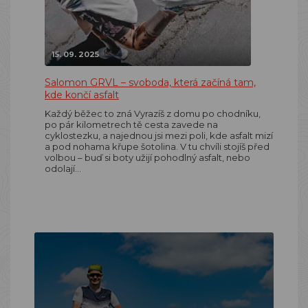
15. 09. 2025
Salomon GRVL – svoboda, která začíná tam,
kde končí asfalt
Každý běžec to zná Vyrazíš z domu po chodníku,
po pár kilometrech tě cesta zavede na
cyklostezku, a najednou jsi mezi poli, kde asfalt mizí
a pod nohama křupe šotolina. V tu chvíli stojíš před
volbou – buď si boty užijí pohodlný asfalt, nebo
odolají…