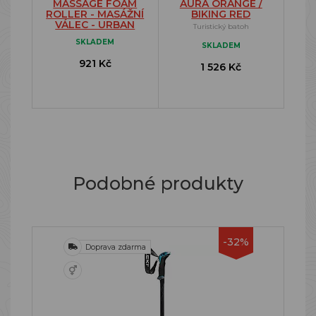
MASSAGE FOAM
AURA ORANGE /
ROLLER - MASÁŽNÍ
BIKING RED
VÁLEC - URBAN
Turistický batoh
SKLADEM
SKLADEM
921 Kč
1 526 Kč
Podobné produkty
-32%
Doprava zdarma