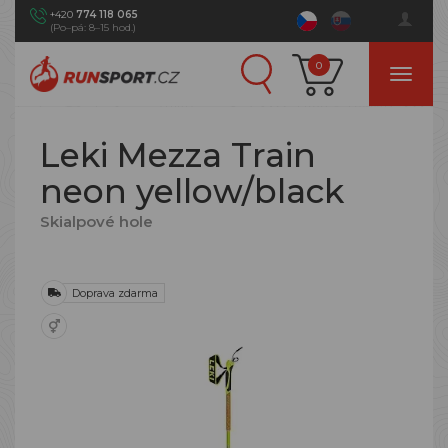
+420
774 118 065
(Po–pá: 8–15 hod.)
0
Leki Mezza Train
neon yellow/black
Skialpové hole
Doprava zdarma