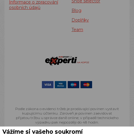
Shoe selector
Informace o zpracování
osobních údajů
Blog
Doplňky
Team
Podle zákona o evidenci tržeb je prodávající povinen vystavit
kupujícímu účtenku. Zároveň je povinen zaevidovat
přijatou tržbu u správce daně online; v případě technického
výpadku pak nejpozději do 48 hodin.
Vážíme si vašeho soukromí