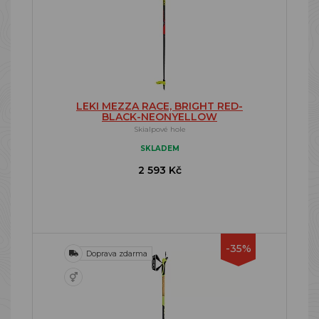
LEKI MEZZA RACE, BRIGHT RED-
BLACK-NEONYELLOW
Skialpové hole
SKLADEM
2 593 Kč
-35%
Doprava zdarma