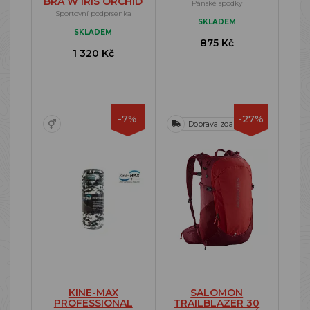
BRA W IRIS ORCHID
Pánské spodky
Sportovní podprsenka
SKLADEM
SKLADEM
875 Kč
1 320 Kč
-7%
-27%
Doprava zdarma
KINE-MAX
SALOMON
PROFESSIONAL
TRAILBLAZER 30