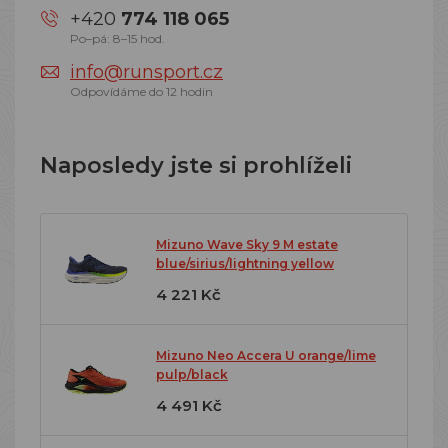
+420
774 118 065
Po–pá: 8–15 hod.
info@runsport.cz
Odpovídáme do 12 hodin
Naposledy jste si prohlíželi
Mizuno Wave Sky 9 M estate
blue/sirius/lightning yellow
4 221 Kč
Mizuno Neo Accera U orange/lime
pulp/black
4 491 Kč