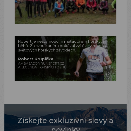
Robert je nestárnoucím matadorem horských
běhů. Za svou kariéru dokázal zvítězit v mnoha
světových horských závodech.
Robert Krupička
AMBASADOR RUNSPORT.CZ
A LEGENDA HORSKÝCH BĚHŮ
Získejte exkluzivní slevy a
novinky