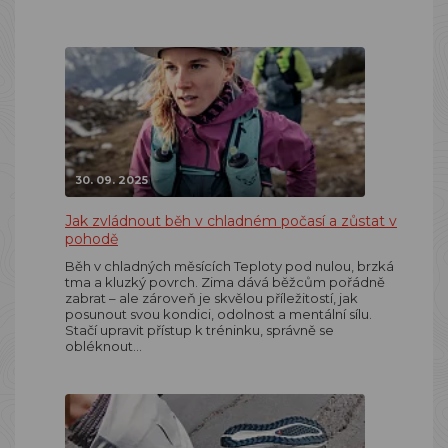
30. 09. 2025
Jak zvládnout běh v chladném počasí a zůstat v
pohodě
Běh v chladných měsících Teploty pod nulou, brzká
tma a kluzký povrch. Zima dává běžcům pořádně
zabrat – ale zároveň je skvělou příležitostí, jak
posunout svou kondici, odolnost a mentální sílu.
Stačí upravit přístup k tréninku, správně se
obléknout…