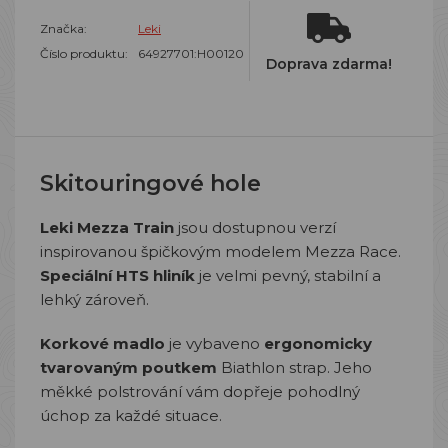
Značka:
Leki
Číslo produktu:
64927701:H00120
Doprava zdarma!
Skitouringové hole
Leki Mezza Train
jsou dostupnou verzí
inspirovanou špičkovým modelem Mezza Race.
Speciální HTS hliník
je velmi pevný, stabilní a
lehký zároveň.
Korkové madlo
je vybaveno
ergonomicky
tvarovaným poutkem
Biathlon strap. Jeho
měkké polstrování vám dopřeje pohodlný
úchop za každé situace.