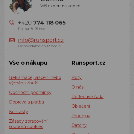
Váš expert na kopce
+420
774 118 065
Po–pá: 8–15 hod.
info@runsport.cz
Odpovídáme do 12 hodin
Vše o nákupu
Runsport.cz
Reklamace, vrácení nebo
Boty
výměna zboží
O nás
Obchodní podmínky
Reflective řada
Doprava a platba
Oblečení
Kontakty
Prodejna
Zásady zpracování
Batohy
souborů cookies