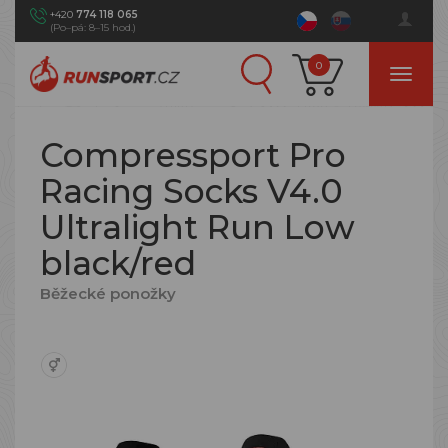
+420
774 118 065
(Po–pá: 8–15 hod.)
0
Compressport Pro
Racing Socks V4.0
Ultralight Run Low
black/red
Běžecké ponožky