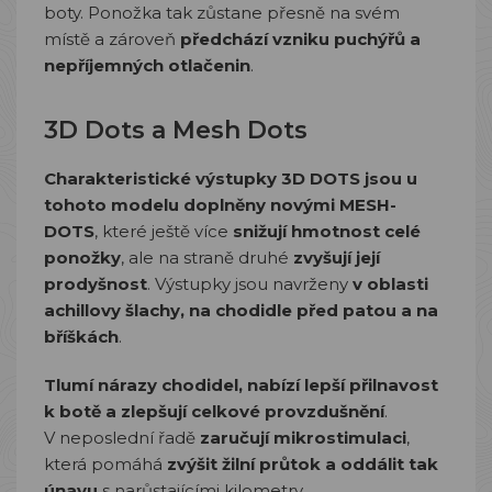
boty. Ponožka tak zůstane přesně na svém
místě a zároveň
předchází vzniku puchýřů a
nepříjemných otlačenin
.
3D Dots a Mesh Dots
Charakteristické výstupky 3D DOTS jsou u
tohoto modelu doplněny novými MESH-
DOTS
, které ještě více
snižují hmotnost celé
ponožky
, ale na straně druhé
zvyšují její
prodyšnost
. Výstupky jsou navrženy
v oblasti
achillovy šlachy, na chodidle před patou a na
bříškách
.
Tlumí nárazy chodidel, nabízí lepší přilnavost
k botě a zlepšují celkové provzdušnění
.
V neposlední řadě
zaručují mikrostimulaci
,
která pomáhá
zvýšit žilní průtok a oddálit tak
únavu
s narůstajícími kilometry.