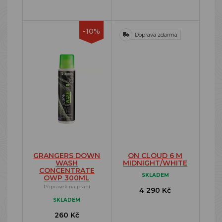
-10%
Doprava zdarma
GRANGERS DOWN
ON CLOUD 6 M
WASH
MIDNIGHT/WHITE
CONCENTRATE
SKLADEM
OWP 300ML
Přípravek na praní
4 290 Kč
SKLADEM
260 Kč