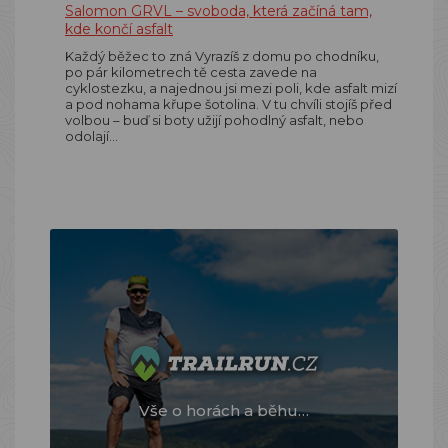
Salomon GRVL – svoboda, která začíná tam,
kde končí asfalt
Každý běžec to zná Vyrazíš z domu po chodníku,
po pár kilometrech tě cesta zavede na
cyklostezku, a najednou jsi mezi poli, kde asfalt mizí
a pod nohama křupe šotolina. V tu chvíli stojíš před
volbou – buď si boty užijí pohodlný asfalt, nebo
odolají…
Vše o horách a běhu…