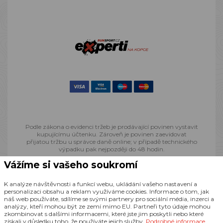
Podle zákona o evidenci tržeb je prodávající povinen vystavit
kupujícímu účtenku. Zároveň je povinen zaevidovat
přijatou tržbu u správce daně online; v případě technického
výpadku pak nejpozději do 48 hodin.
Vážíme si vašeho soukromí
© 2013 - 2026 Runsport.cz, všechna práva vyhrazena
K analýze návštěvnosti a funkcí webu, ukládání vašeho nastavení a
personalizaci obsahu a reklam využíváme cookies. Informace o tom, jak
náš web používáte, sdílíme se svými partnery pro sociální média, inzerci a
Realizace
CZECHGROUP.cz
analýzy, kteří mohou být ze zemí mimo EU. Partneři tyto údaje mohou
zkombinovat s dalšími informacemi, které jste jim poskytli nebo které
získali v důsledku toho, že používáte jejich služby.
Podrobné informace