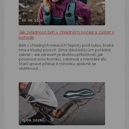
30. 09. 2025
Jak zvládnout běh v chladném počasí a zůstat v
pohodě
Běh v chladných měsících Teploty pod nulou, brzká
tma a kluzký povrch. Zima dává běžcům pořádně
zabrat – ale zároveň je skvělou příležitostí, jak
posunout svou kondici, odolnost a mentální sílu.
Stačí upravit přístup k tréninku, správně se
obléknout…
15. 09. 2025