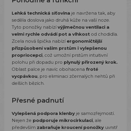
Pohodlné a funkční
Lehká technická síťovina
je navržena tak, aby
seděla doslova jako druhá kůže na vaší noze.
Tyto ponožky nabízí
výjimečnou ventilaci a
velmi rychle odvádí pot a vlhkost
od chodidla.
Zcela nová špička nabízí
ergonomičtější
přizpůsobení vašim prstům i vylepšenou
propriocepci
, což umožní prstům intuitivní
polohu při dopadu pro
plynulý přirozený krok.
Oblast palce je navíc obohacena
froté
vycpávkou
, pro eliminaci zčernalých nehtů při
delších bězích.
Přesné padnutí
Vylepšená podpora klenby
je samozřejmostí.
Nejen že
podporuje mikrocirkulaci
, ale
především
zabraňuje kroucení ponožky
uvnitř