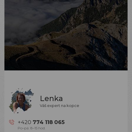
Lenka
Váš expert na kopce
+420
774 118 065
Po–pá: 8–15 hod.