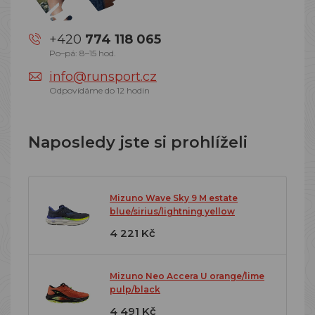
+420
774 118 065
Po–pá: 8–15 hod.
info@runsport.cz
Odpovídáme do 12 hodin
Naposledy jste si prohlíželi
Mizuno Wave Sky 9 M estate
blue/sirius/lightning yellow
4 221 Kč
Mizuno Neo Accera U orange/lime
pulp/black
4 491 Kč