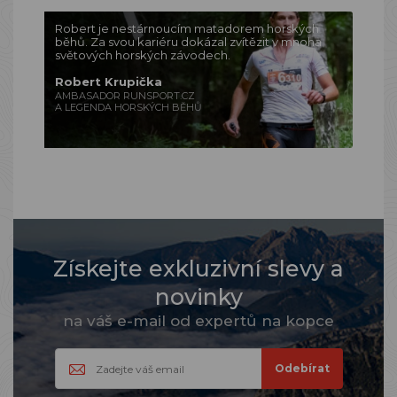
Robert je nestárnoucím matadorem horských
běhů. Za svou kariéru dokázal zvítězit v mnoha
světových horských závodech.
Robert Krupička
AMBASADOR RUNSPORT.CZ
A LEGENDA HORSKÝCH BĚHŮ
Získejte exkluzivní slevy a
novinky
na váš e-mail od expertů na kopce