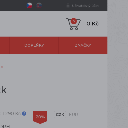
Uživatelský účet
0
0 Kč
DOPLŇKY
ZNAČKY
em
ck
:
1 290 Kč
CZK
EUR
20%
 DPH