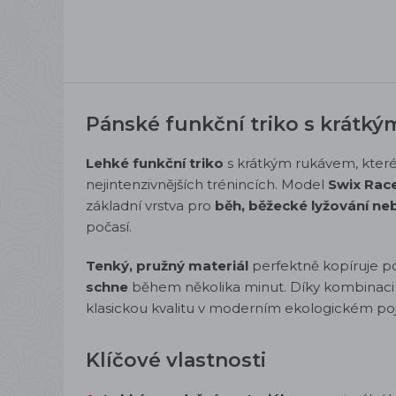
Pánské funkční triko s krátk
Lehké funkční triko
s krátkým rukávem, kter
nejintenzivnějších trénincích. Model
Swix Race
základní vrstva pro
běh, běžecké lyžování neb
počasí.
Tenký, pružný materiál
perfektně kopíruje p
schne
během několika minut. Díky kombinaci v
klasickou kvalitu v moderním ekologickém poj
Klíčové vlastnosti