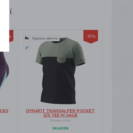
ují
-10%
-15%
Doprava zdarma
OCKS
DYNAFIT TRANSALPER POCKET
S/S TEE M SAGE
Pánské tričko
SKLADEM