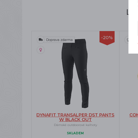
Li
-20%
Doprava zdarma
DYNAFIT TRANSALPER DST PANTS
CO
W BLACK OUT
Dámské outdoorové kalhoty
SKLADEM