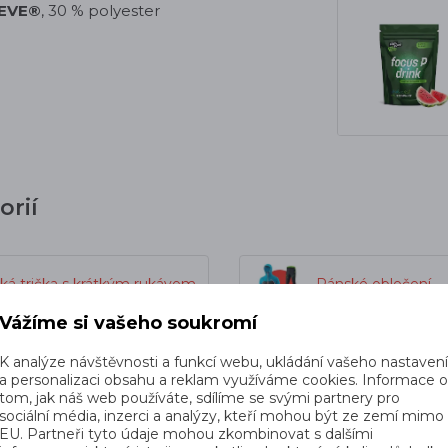
EVE®
, 30 % polyester
orií
ká trička s krátkým rukávem
Pánské oblečení
Vážíme si vašeho soukromí
Swix
Kopec slev
K analýze návštěvnosti a funkcí webu, ukládání vašeho nastaven
a personalizaci obsahu a reklam využíváme cookies. Informace 
tom, jak náš web používáte, sdílíme se svými partnery pro
sociální média, inzerci a analýzy, kteří mohou být ze zemí mimo
EU. Partneři tyto údaje mohou zkombinovat s dalšími