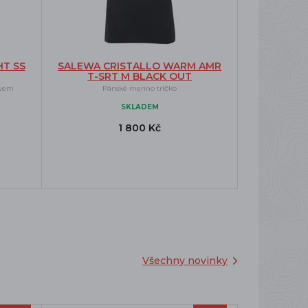
HT SS
SALEWA CRISTALLO WARM AMR
T-SRT M BLACK OUT
ávem
Pánské merino tričko
SKLADEM
1 800 Kč
Všechny novinky