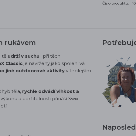
Číslo produktu:
1
ým rukávem
Potřebuj
é tě
udrží v suchu
i při těch
X Classic
je navržený jako spolehlivá
o jiné outdoorové aktivity
v teplejším
ohyb těla,
rychle odvádí vlhkost a
ýkonu a udržitelnosti přináší Swix
etí.
Naposledy