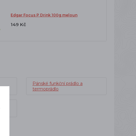
Edgar Focus P Drink 100g meloun
149 Kč
Pánské funkční prádlo a
termoprádlo
í
o