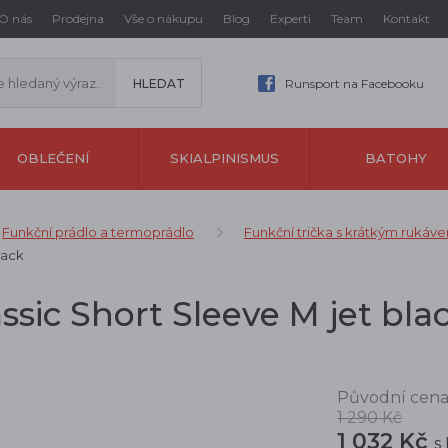
O nás
Prodejna
Vše o nákupu
Blog
Experti
Team
Kontakt
Runsport na Facebooku
OBLEČENÍ
SKIALPINISMUS
BATOHY
Funkční prádlo a termoprádlo
Funkční trička s krátkým rukáv
lack
ssic Short Sleeve M jet bla
Původní cena
1 290 Kč
1 032 Kč
s