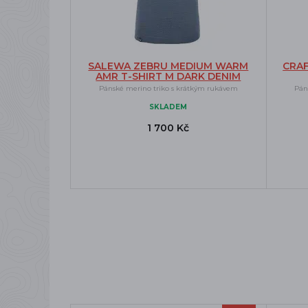
SALEWA ZEBRU MEDIUM WARM
CRAF
AMR T-SHIRT M DARK DENIM
Pánské merino triko s krátkým rukávem
Pán
SKLADEM
1 700 Kč