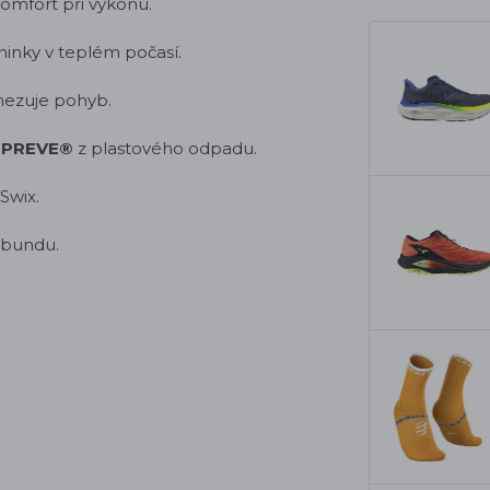
omfort při výkonu.
éninky v teplém počasí.
ezuje pohyb.
EPREVE®
z plastového odpadu.
Swix.
 bundu.