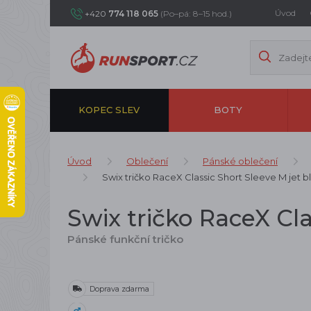
Úvod
+420
774 118 065
(Po–pá: 8–15 hod.)
KOPEC SLEV
BOTY
Úvod
Oblečení
Pánské oblečení
Swix tričko RaceX Classic Short Sleeve M jet b
Swix tričko RaceX Cla
Pánské funkční tričko
Doprava zdarma