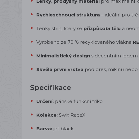
Lehký, prodyšný materiál
pro maximální k
Rychleschnoucí struktura
– ideální pro tr
Tenký střih, který se
přizpůsobí tělu
a neom
Vyrobeno ze 70 % recyklovaného vlákna
R
Minimalistický design
s decentním logem 
Skvělá první vrstva
pod dres, mikinu nebo
Specifikace
Určení:
pánské funkční triko
Kolekce:
Swix RaceX
Barva:
jet black