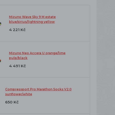
Mizuno Wave Sky 9 M estate
blue/sirius/lightning yellow
4 221 Kč
Mizuno Neo Accera U orange/lime
pulp/black
4 491 Kč
Compressport Pro Marathon Socks V2.0
sunflower/white
650 Kč