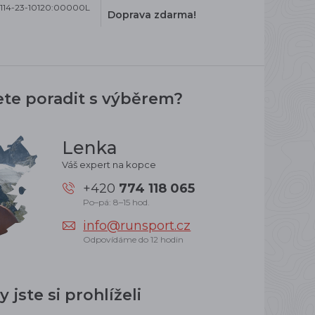
0114-23-10120:00000L
Doprava zdarma!
ete poradit s výběrem?
Lenka
Váš expert na kopce
+420
774 118 065
Po–pá: 8–15 hod.
info@runsport.cz
Odpovídáme do 12 hodin
 jste si prohlíželi