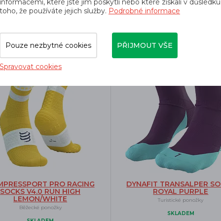
informacemi, které jste jim poskytli nebo které získali v důsledku
toho, že používáte jejich služby.
Podrobné informace
dé k tomuto produktu nejčastěji kup
Pouze nezbytné cookies
PŘIJMOUT VŠE
-7%
Spravovat cookies
MPRESSPORT PRO RACING
DYNAFIT TRANSALPER S
SOCKS V4.0 RUN HIGH
ROYAL PURPLE
LEMON/WHITE
Turistické ponožky
Běžecké ponožky
SKLADEM
SKLADEM