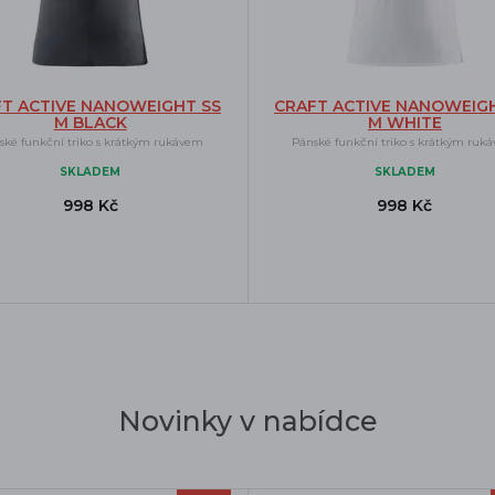
T ACTIVE NANOWEIGHT SS
CRAFT ACTIVE NANOWEIG
M BLACK
M WHITE
ské funkční triko s krátkým rukávem
Pánské funkční triko s krátkým ruk
SKLADEM
SKLADEM
998 Kč
998 Kč
Novinky v nabídce