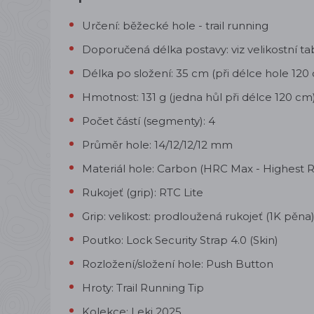
Určení: běžecké hole - trail running
Doporučená délka postavy: viz velikostní ta
Délka po složení: 35 cm (při délce hole 120
Hmotnost: 131 g (jedna hůl při délce 120 cm
Počet částí (segmenty): 4
Průměr hole: 14/
12/12/12 mm
Materiál hole: Carbon (HRC Max - Highest 
Rukojeť (grip): RTC Lite
Grip: velikost: prodloužená rukojeť (1K pěna
Poutko:
Lock Security Strap 4.0 (Skin)
Rozložení/složení hole: Push Button
Hroty: Trail Running Tip
Kolekce: Leki 2025