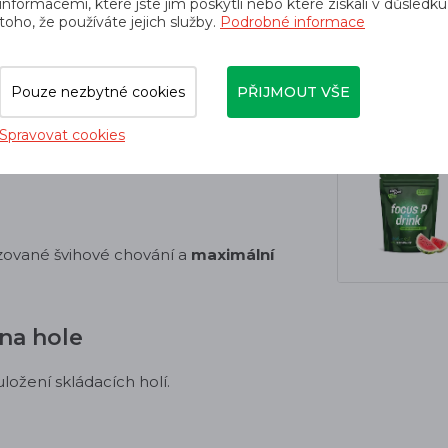
informacemi, které jste jim poskytli nebo které získali v důsledku
toho, že používáte jejich služby.
Podrobné informace
 stisknutím tlačítka
složit na délku 35
Pouze nezbytné cookies
PŘIJMOUT VŠE
Spravovat cookies
motnosti a optimální švihové chování.
zované švihové chování a
maximální
 na hole
uložení skládacích holí.