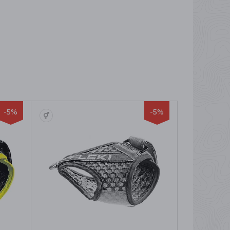
-5%
-5%