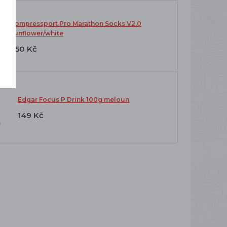
Compressport Pro Marathon Socks V2.0
sunflower/white
650 Kč
Edgar Focus P Drink 100g meloun
149 Kč