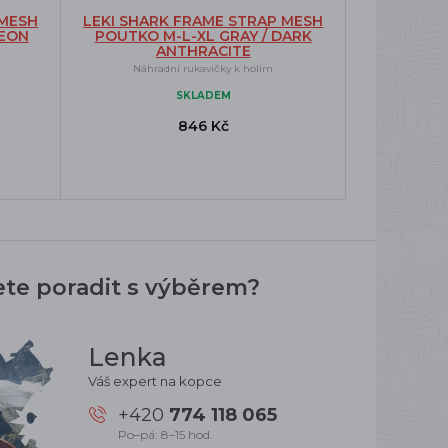
 MESH
LEKI SHARK FRAME STRAP MESH
NEON
POUTKO M-L-XL GRAY / DARK
ANTHRACITE
Náhradní rukavičky k holím
SKLADEM
846 Kč
ete poradit s výběrem?
Lenka
Váš expert na kopce
+420
774 118 065
Po–pá: 8–15 hod.