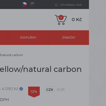
Uživatelský účet
0
0 Kč
DOPLŇKY
ZNAČKY
/natural carbon
yellow/natural carbon
:
4 090 Kč
CZK
EUR
12%
 DPH