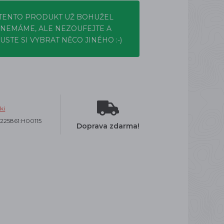
TENTO PRODUKT UŽ BOHUŽEL
NEMÁME, ALE NEZOUFEJTE A
USTE SI VYBRAT NĚCO JINÉHO :-)
ki
5225861:H00115
Doprava zdarma!