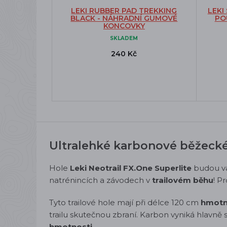
LEKI RUBBER PAD TREKKING
LEKI
BLACK - NÁHRADNÍ GUMOVÉ
PO
KONCOVKY
SKLADEM
240 Kč
Ultralehké karbonové běžecké
Hole
Leki
Neotrail FX.One Superlite
budou v
natrénincích a závodech v
trailovém běhu
! P
Tyto trailové hole mají při délce 120 cm
hmotn
trailu skutečnou zbraní. Karbon vyniká hlavně 
hmotnosti.