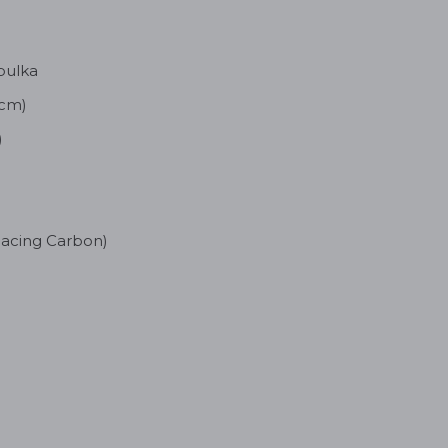
bulka
 cm)
)
Racing Carbon)
)