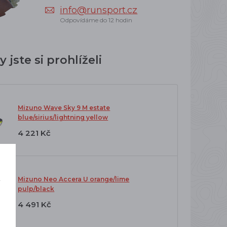
info@runsport.cz
Odpovídáme do 12 hodin
 jste si prohlíželi
Mizuno Wave Sky 9 M estate
blue/sirius/lightning yellow
4 221 Kč
Mizuno Neo Accera U orange/lime
í
pulp/black
o
4 491 Kč