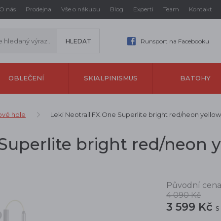
O nás
Prodejna
Vše o nákupu
Blog
Experti
Team
Kontakt
Runsport na Facebooku
OBLEČENÍ
SKIALPINISMUS
BATOHY
ové hole
Leki Neotrail FX.One Superlite bright red/neon yellow
 Superlite bright red/neon 
Původní cena
4 090 Kč
3 599 Kč
s