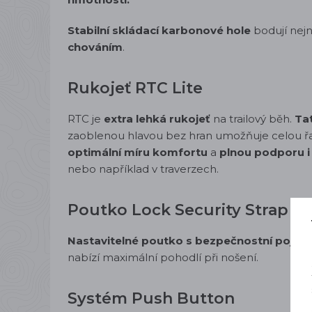
Stabilní skládací karbonové hole
bodují nejn
chováním
.
Rukojeť RTC Lite
RTC je
extra lehká rukojeť
na trailový běh.
Ta
zaoblenou hlavou bez hran umožňuje celou 
optimální míru komfortu
a
plnou podporu i
nebo například v traverzech.
Poutko
Lock Security Strap Sk
Nastavitelné poutko s bezpečnostní pojist
nabízí maximální pohodlí při nošení.
Systém Push Button