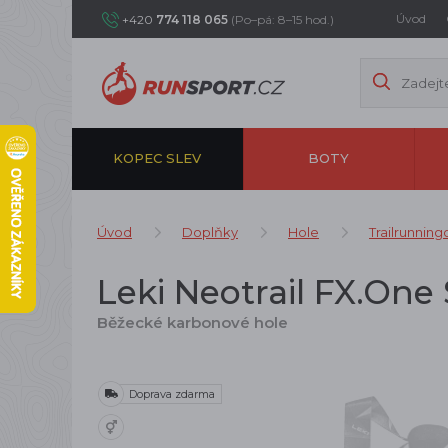
Úvod
+420
774 118 065
(Po–pá: 8–15 hod.)
KOPEC SLEV
BOTY
Úvod
Doplňky
Hole
Trailrunning
Leki Neotrail FX.One
Běžecké karbonové hole
Doprava zdarma