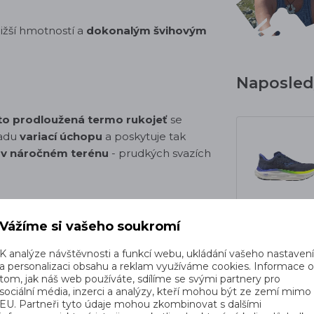
ižší hmotností a
dokonalým švihovým
Naposledy
to prodloužená termo rukojeť
se
řadu
variací úchopu
a poskytuje tak
 v náročném terénu
- prudkých svazích
in 4.0
Vážíme si vašeho soukromí
kou
. Je
ultralehké, velice prodyšné
a
K analýze návštěvnosti a funkcí webu, ukládání vašeho nastaven
a personalizaci obsahu a reklam využíváme cookies. Informace 
tom, jak náš web používáte, sdílíme se svými partnery pro
sociální média, inzerci a analýzy, kteří mohou být ze zemí mimo
EU. Partneři tyto údaje mohou zkombinovat s dalšími