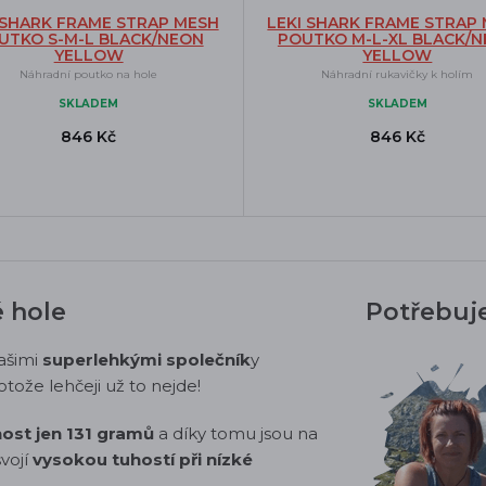
 SHARK FRAME STRAP MESH
LEKI SHARK FRAME STRAP
UTKO S-M-L BLACK/NEON
POUTKO M-L-XL BLACK/
YELLOW
YELLOW
Náhradní poutko na hole
Náhradní rukavičky k holím
SKLADEM
SKLADEM
846 Kč
846 Kč
 hole
Potřebuj
ašimi
superlehkými společník
y
rotože lehčeji už to nejde!
ost jen 131 gramů
a díky tomu jsou na
svojí
vysokou tuhostí při nízké