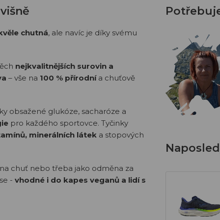
 višně
Potřebuj
kvěle chutná
, ale navíc je díky svému
těch
nejkvalitnějších surovin a
va
– vše na
100 % přírodní
a chuťově
 díky obsažené glukóze, sacharóze a
ie
pro každého sportovce. Tyčinky
tamínů, minerálních látek
a stopových
Naposledy
k, na chuť nebo třeba jako odměna za
se -
vhodné i do kapes veganů a lidí s