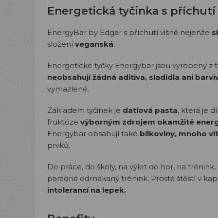
Energetická tyčinka s příchutí
EnergyBar by Edgar s příchutí višně nejenže
s
složení
veganská
.
Energetické tyčky Energybar jsou vyrobeny z 
neobsahují žádná aditiva, sladidla ani barvi
vymazlené.
Základem tyčinek je
datlová pasta
, která je
fruktóze
výborným zdrojem okamžité energ
Energybar obsahují také
bílkoviny, mnoho vi
prvků.
Do práce, do školy, na výlet do hor, na trénin
parádně odmakaný trénink. Prostě štěstí v kap
intolerancí na lepek.