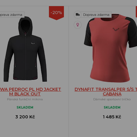
-20%
prava zdarma
Doprava zdarma
WA PEDROC PL HD JACKET
DYNAFIT TRANSALPER S/S 
M BLACK OUT
CABANA
Pánská funkční mikina
Dámské sportovní tričko
SKLADEM
SKLADEM
3 200 Kč
1 485 Kč