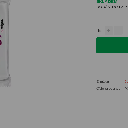
SKLADEM
DODÁNÍ DO 1-3 
1
ks
Značka:
E
Číslo produktu:
P