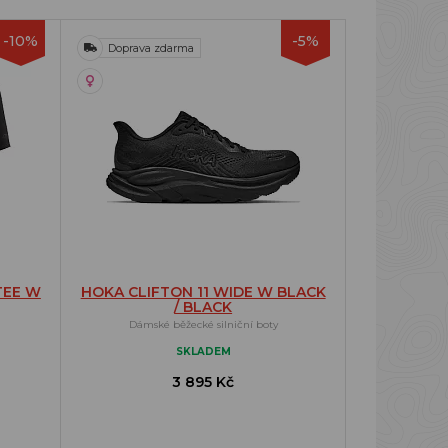
-10%
-5%
Doprava zdarma
TEE W
HOKA CLIFTON 11 WIDE W BLACK
/ BLACK
Dámské běžecké silniční boty
SKLADEM
3 895 Kč