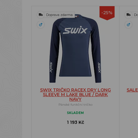
-25%
Doprava zdarma
Do
SWIX TRIČKO RACEX DRY LONG
SALE
SLEEVE M LAKE BLUE / DARK
NAVY
Pánské funkční tričko
SKLADEM
1 193 Kč