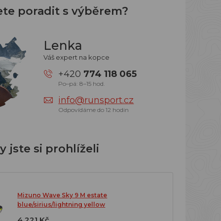
ete poradit s výběrem?
Lenka
Váš expert na kopce
+420
774 118 065
Po–pá: 8–15 hod.
info@runsport.cz
Odpovídáme do 12 hodin
 jste si prohlíželi
Mizuno Wave Sky 9 M estate
blue/sirius/lightning yellow
4 221 Kč