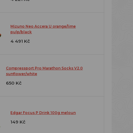
Mizuno Neo Accera U orange/lime
pulp/black
4 491 Kč
Compressport Pro Marathon Socks V2.0
sunflower/white
650 Kč
Edgar Focus P Drink 100g meloun
149 Kč