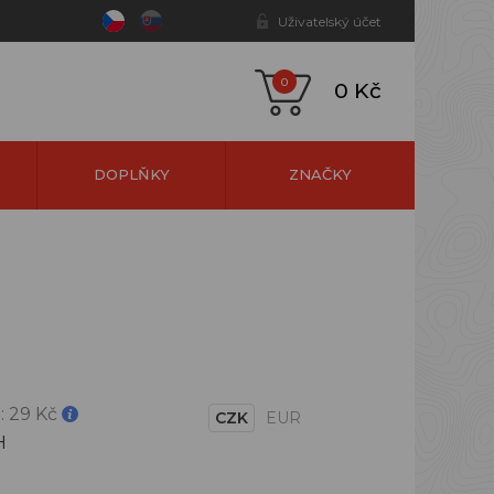
Uživatelský účet
0
0 Kč
DOPLŇKY
ZNAČKY
:
29 Kč
CZK
EUR
H