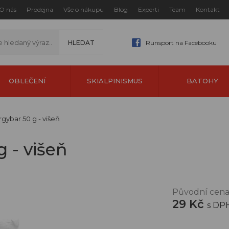
O nás
Prodejna
Vše o nákupu
Blog
Experti
Team
Kontakt
Runsport na Facebooku
OBLEČENÍ
SKIALPINISMUS
BATOHY
gybar 50 g - višeň
 - višeň
Původní cena
29 Kč
s DP