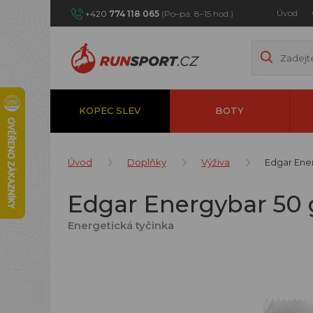
Úvod
+420
774 118 065
(Po–pá: 8–15 hod.)
KOPEC SLEV
BOTY
Úvod
Doplňky
Výživa
Edgar Ener
Edgar Energybar 50 g
Energetická tyčinka