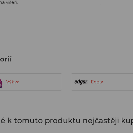
ma višeň.
orií
Výživa
Edgar
dé k tomuto produktu nejčastěji kup