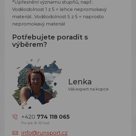
*Upřesnění významu stupňů, např.:
Voděodolnost 1 z 5 = lehce nepromokavý
materiál…Voděodolnost 5 z 5 = naprosto
nepromokavý materiál
Potřebujete poradit s
výběrem?
Lenka
Váš expert na kopce
+420
774 118 065
Po–pá: 8–15 hod.
info@runsport.cz