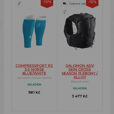
-10%
-15%
Doprava zdarma
COMPRESSPORT R2
SALOMON ADV
3.0 NORSE
SKIN CROSS
BLUE/WHITE
SEASON 15 EBONY /
ALLOY
Kompresní lýtkové návleky
Běžecká vesta
SKLADEM
SKLADEM
981 Kč
3 477 Kč