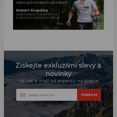
světových horských závodech.
Robert Krupička
AMBASADOR RUNSPORT.CZ
A LEGENDA HORSKÝCH BĚHŮ
Získejte exkluzivní slevy a
novinky
na váš e-mail od expertů na kopce