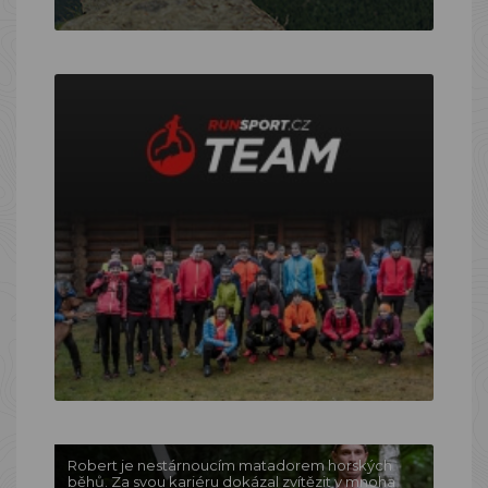
Robert je nestárnoucím matadorem horských
běhů. Za svou kariéru dokázal zvítězit v mnoha