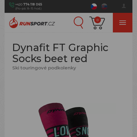
+420
774 118 065
(Po–pá: 8–15 hod.)
0
Dynafit FT Graphic
Socks beet red
Ski touringové podkolenky