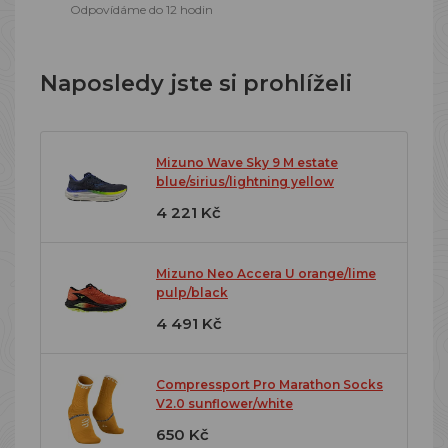
Odpovídáme do 12 hodin
Naposledy jste si prohlíželi
Mizuno Wave Sky 9 M estate
blue/sirius/lightning yellow
4 221 Kč
Mizuno Neo Accera U orange/lime
pulp/black
4 491 Kč
Compressport Pro Marathon Socks
V2.0 sunflower/white
650 Kč