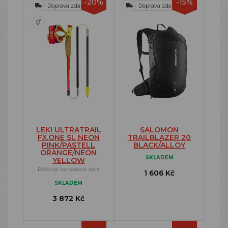
-20%
-15%
Doprava zdarma
Doprava zdarma
LEKI ULTRATRAIL
SALOMON
FX.ONE SL NEON
TRAILBLAZER 20
PINK/PASTELL
BLACK/ALLOY
ORANGE/NEON
SKLADEM
YELLOW
Běžecké karbonové hole
1 606 Kč
SKLADEM
3 872 Kč