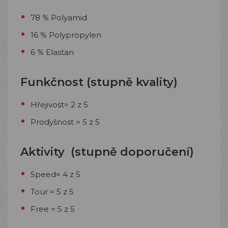
78 % Polyamid
16 % Polypropylen
6 % Elastan
Funkčnost (stupně kvality)
Hřejivost= 2 z 5
Prodyšnost = 5 z 5
Aktivity (stupně doporučení)
Speed= 4 z 5
Tour = 5 z 5
Free = 5 z 5