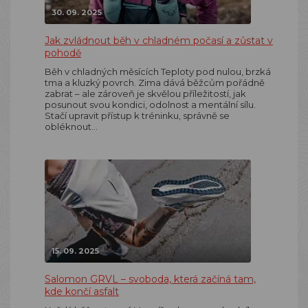
30. 09. 2025
Jak zvládnout běh v chladném počasí a zůstat v
pohodě
Běh v chladných měsících Teploty pod nulou, brzká
tma a kluzký povrch. Zima dává běžcům pořádně
zabrat – ale zároveň je skvělou příležitostí, jak
posunout svou kondici, odolnost a mentální sílu.
Stačí upravit přístup k tréninku, správně se
obléknout…
15. 09. 2025
Salomon GRVL – svoboda, která začíná tam,
kde končí asfalt