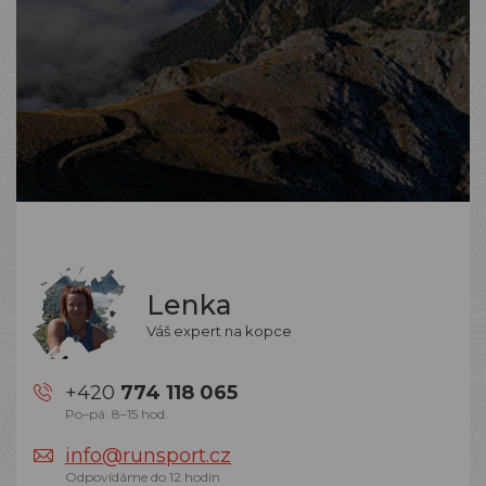
Lenka
Váš expert na kopce
+420
774 118 065
Po–pá: 8–15 hod.
info@runsport.cz
Odpovídáme do 12 hodin