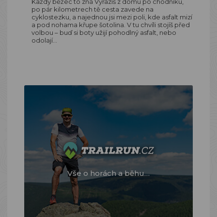
Každý běžec to zná Vyrazíš z domu po chodníku,
po pár kilometrech tě cesta zavede na
cyklostezku, a najednou jsi mezi poli, kde asfalt mizí
a pod nohama křupe šotolina. V tu chvíli stojíš před
volbou – buď si boty užijí pohodlný asfalt, nebo
odolají…
Vše o horách a běhu…