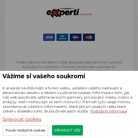
Podle zákona o evidenci tržeb je prodávající povinen vystavit
kupujícímu účtenku. Zároveň je povinen zaevidovat
přijatou tržbu u správce daně online; v případě technického
Vážíme si vašeho soukromí
výpadku pak nejpozději do 48 hodin.
K analýze návštěvnosti a funkcí webu, ukládání vašeho nastavení a
© 2013 - 2026 Runsport.cz, všechna práva vyhrazena
personalizaci obsahu a reklam využíváme cookies. Informace o tom, jak
náš web používáte, sdílíme se svými partnery pro sociální média, inzerci a
analýzy, kteří mohou být ze zemí mimo EU. Partneři tyto údaje mohou
zkombinovat s dalšími informacemi, které jste jim poskytli nebo které
Realizace
CZECHGROUP.cz
získali v důsledku toho, že používáte jejich služby.
Podrobné informace
Spravovat cookies
Pouze nezbytné cookies
PŘIJMOUT VŠE