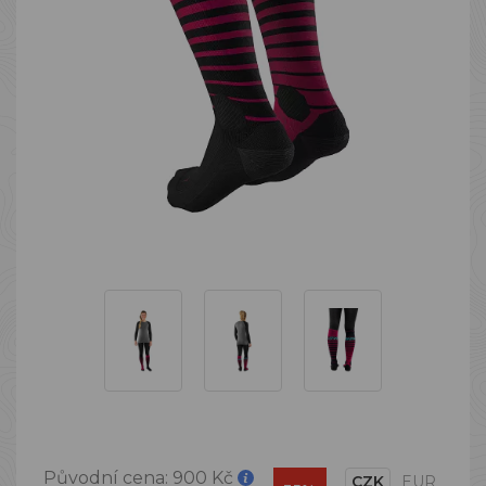
Původní cena:
900 Kč
CZK
EUR