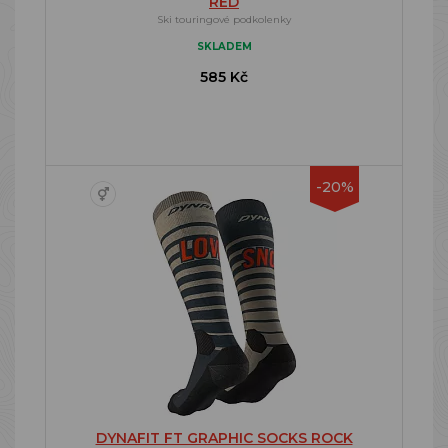
RED
Ski touringové podkolenky
SKLADEM
585 Kč
-20%
DYNAFIT FT GRAPHIC SOCKS ROCK