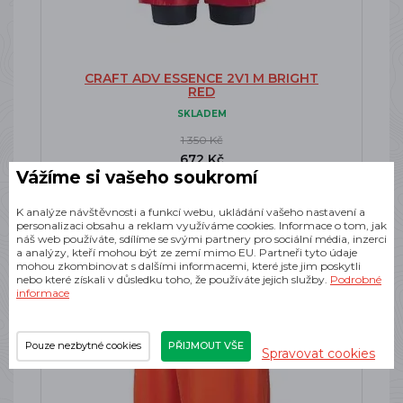
CRAFT ADV ESSENCE 2V1 M BRIGHT
RED
SKLADEM
1 350 Kč
672 Kč
Vážíme si vašeho soukromí
K analýze návštěvnosti a funkcí webu, ukládání vašeho nastavení a
personalizaci obsahu a reklam využíváme cookies. Informace o tom, jak
náš web používáte, sdílíme se svými partnery pro sociální média, inzerci
a analýzy, kteří mohou být ze zemí mimo EU. Partneři tyto údaje
-50%
mohou zkombinovat s dalšími informacemi, které jste jim poskytli
nebo které získali v důsledku toho, že používáte jejich služby.
Podrobné
informace
Pouze nezbytné cookies
PŘIJMOUT VŠE
Spravovat cookies