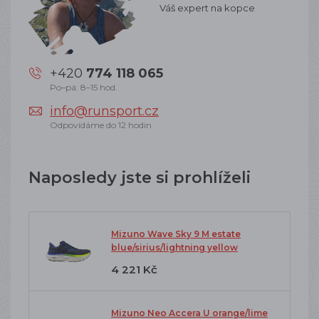
Váš expert na kopce
+420
774 118 065
Po–pá: 8–15 hod.
info@runsport.cz
Odpovídáme do 12 hodin
Naposledy jste si prohlíželi
Mizuno Wave Sky 9 M estate
blue/sirius/lightning yellow
4 221 Kč
Mizuno Neo Accera U orange/lime