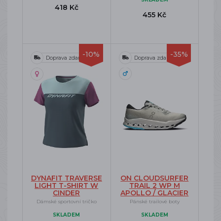
418 Kč
455 Kč
-10%
-35%
Doprava zdarma
Doprava zdarma
DYNAFIT TRAVERSE
ON CLOUDSURFER
LIGHT T-SHIRT W
TRAIL 2 WP M
CINDER
APOLLO / GLACIER
Dámské sportovní tričko
Pánské trailové boty
SKLADEM
SKLADEM