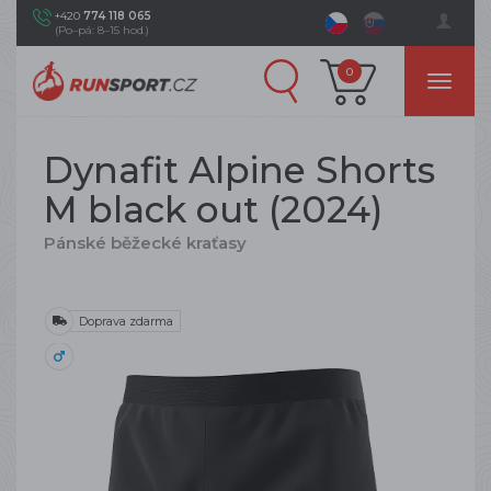
+420
774 118 065
(Po–pá: 8–15 hod.)
0
Dynafit Alpine Shorts
M black out (2024)
Pánské běžecké kraťasy
Doprava zdarma