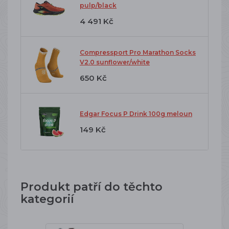
pulp/black
4 491 Kč
Compressport Pro Marathon Socks
V2.0 sunflower/white
650 Kč
Edgar Focus P Drink 100g meloun
149 Kč
Produkt patří do těchto
kategorií