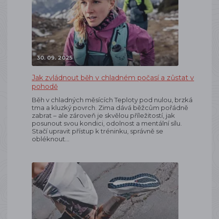
30. 09. 2025
Jak zvládnout běh v chladném počasí a zůstat v
pohodě
Běh v chladných měsících Teploty pod nulou, brzká
tma a kluzký povrch. Zima dává běžcům pořádně
zabrat – ale zároveň je skvělou příležitostí, jak
posunout svou kondici, odolnost a mentální sílu.
Stačí upravit přístup k tréninku, správně se
obléknout…