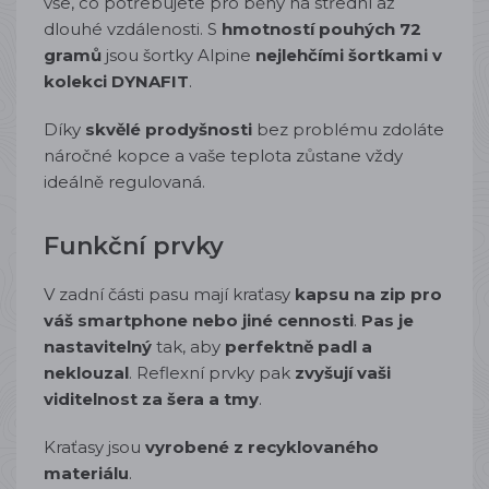
vše, co potřebujete pro běhy na střední až
dlouhé vzdálenosti. S
hmotností pouhých 72
gramů
jsou šortky Alpine
nejlehčími šortkami v
kolekci DYNAFIT
.
Díky
skvělé prodyšnosti
bez problému zdoláte
náročné kopce a vaše teplota zůstane vždy
ideálně regulovaná.
Funkční prvky
V zadní části pasu mají kraťasy
kapsu na zip pro
váš smartphone nebo jiné cennosti
.
Pas je
nastavitelný
tak, aby
perfektně padl a
neklouzal
. Reflexní prvky pak
zvyšují vaši
viditelnost za šera a tmy
.
Kraťasy jsou
vyrobené z recyklovaného
materiálu
.