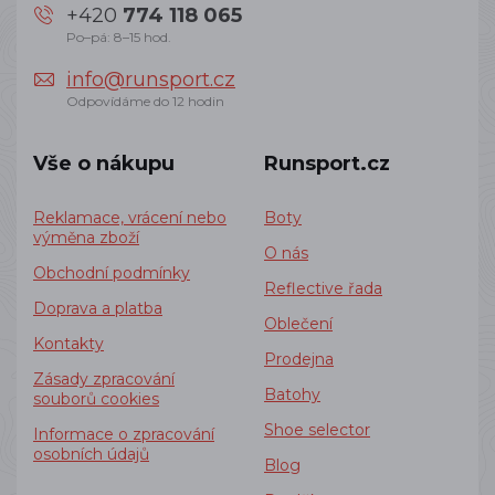
+420
774 118 065
Po–pá: 8–15 hod.
info@runsport.cz
Odpovídáme do 12 hodin
Vše o nákupu
Runsport.cz
Reklamace, vrácení nebo
Boty
výměna zboží
O nás
Obchodní podmínky
Reflective řada
Doprava a platba
Oblečení
Kontakty
Prodejna
Zásady zpracování
Batohy
souborů cookies
Shoe selector
Informace o zpracování
osobních údajů
Blog