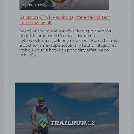
15. 09. 2025
Salomon GRVL – svoboda, která začíná tam,
kde končí asfalt
Každý běžec to zná Vyrazíš z domu po chodníku,
po pár kilometrech tě cesta zavede na
cyklostezku, a najednou jsi mezi poli, kde asfalt mizí
a pod nohama křupe šotolina. V tu chvíli stojíš před
volbou – buď si boty užijí pohodlný asfalt, nebo
odolají…