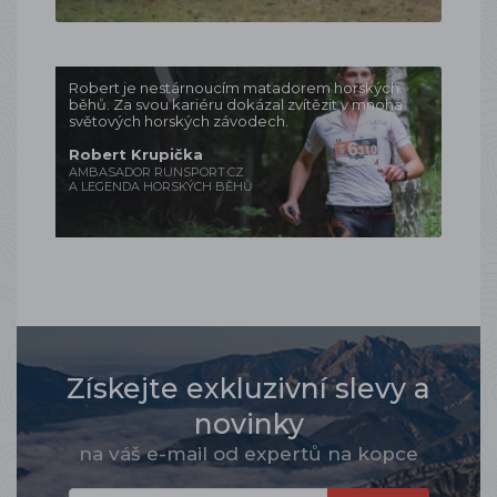
Robert je nestárnoucím matadorem horských
běhů. Za svou kariéru dokázal zvítězit v mnoha
světových horských závodech.
Robert Krupička
AMBASADOR RUNSPORT.CZ
A LEGENDA HORSKÝCH BĚHŮ
Získejte exkluzivní slevy a
novinky
na váš e-mail od expertů na kopce