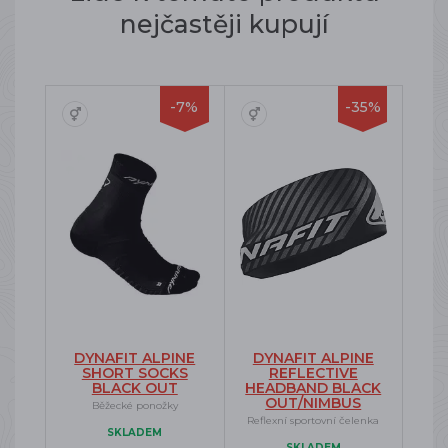
nejčastěji kupují
-7%
-35%
DYNAFIT ALPINE
DYNAFIT ALPINE
SHORT SOCKS
REFLECTIVE
BLACK OUT
HEADBAND BLACK
OUT/NIMBUS
Běžecké ponožky
Reflexní sportovní čelenka
SKLADEM
SKLADEM